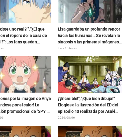
xiste uno real?!", "¿El que
Lisa guardaba un profundo rencor
en el ropero de la casa de
hacia los humanos… Se revelan la
?": Los fans quedan
sinopsis y las primeras imágenes
os ante la revelación del
del episodio 6 del anime
ras
hace 15 horas
o del Dragón Oscuro" que
“Goodbye, Lara”
ó en el episodio 1 de
n: Más allá del final del
iones por la imagen de Anya
¡"¡Increíble!", "¡Qué bien dibuja!":
éndose por el calor! La
Elogios a la ilustración del ED del
ción promocional de "SPY x
episodio 13 realizada por Asaki
" provoca comentarios
Yuikawa, actriz de voz del
/06
2026/08/06
Anya se está derritiendo"
protagonista de "The Elusive
Samurai"