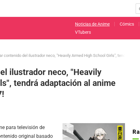
Noticias de Anime
Cómics
VTubers
lar contenido del ilustrador neco, "Heavily Armed High School Girls", tendrá adap
el ilustrador neco, "Heavily
s", tendrá adaptación al anime
7!
e para televisión de
Ra
ontenido original basado