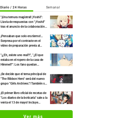
Diario / 24 Horas
Semanal
"¡Una ternura magistral! ¡Yoshi!":
Lluvia de respuestas con "¡Yoshi!"
tras el anuncio de la colaboración
entre "Lycoris Recoil" y Kumamine,
creador de "Shigoto Neko"
¡Pensaban que solo era tierno!...
Sorpresa por el contraste en el
video de preparación previa al
estreno de la película de "Chiikawa":
"Es más crudo de lo imaginado",
"¡¿Eh, existe uno real?!", "¿El que
"Hablan puro de trabajo"
estaba en el ropero de la casa de
Himmel?": Los fans quedan
perplejos ante la revelación del
"Cuerno del Dragón Oscuro" que
¡Se decide que el tema principal de
apareció en el episodio 1 de
"The Ribbon Hero" será del nuevo
"Frieren: Más allá del final del viaje"
grupo "Girls Archives."! También se
revelan el segundo avance y más
miembros del elenco
¡El primer libro oficial de recetas de
"Los diarios de la boticaria" sale a la
venta el 13 de mayo! Incluye
historias originales escritas por
Natsu Hyuuga
Ver más