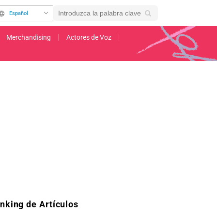
Español
Merchandising
Actores de Voz
tación al anime para televisión en 2027!
nking de Artículos