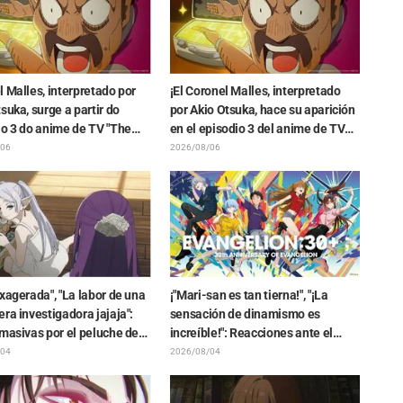
 Malles, interpretado por
¡El Coronel Malles, interpretado
suka, surge a partir do
por Akio Otsuka, hace su aparición
io 3 do anime de TV "The
en el episodio 3 del anime de TV
n the Shell"! Comentário do
"The Ghost in the Shell"! Revelan
/06
2026/08/06
e arte final são revelados
comentarios del elenco y la tarjeta
final (endcard)
xagerada", "La labor de una
¡"Mari-san es tan tierna!", "¡La
ra investigadora jajaja":
sensación de dinamismo es
masivas por el peluche de
increíble!": Reacciones ante el
n atrapado en un Mímic de
hermoso dibujo revelado de
/04
2026/08/04
ión en "Frieren: Más allá del
Hidenori Matsubara con las 3
l viaje"
chicas vistiendo sus Plugsuits de