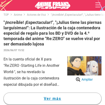
TOP
Anime
Actores de Voz
"¡Increíble! ¡Espectacular!", "¡Julius tien
"¡Increíble! ¡Espectacular!", "¡Julius tiene las piernas
larguísimas!": La ilustración de la caja contenedora
especial de regalo para los BD y DVD de la 4.ª
temporada del anime "Re:ZERO" se vuelve viral por
ser demasiado lujosa
2026/06/07 15:52
En la cuenta oficial de X para
"Re:ZERO -Starting Life in Another
World-", se ha revelado la
ilustración de la caja contenedora
Ampliar
especial dibujada por el diseñador
de personajes original,
Shinichirou Otsuka. Esta caja se
Ver más
incluirá como beneficio de la