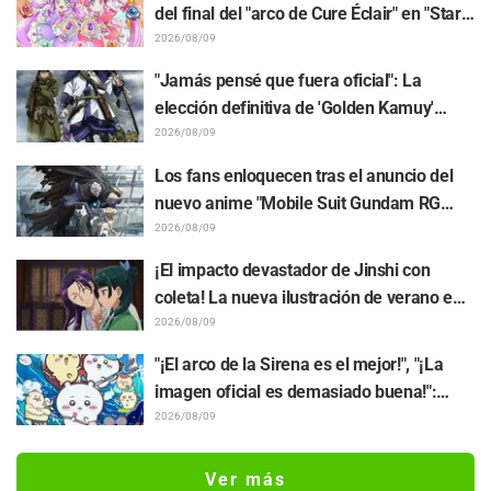
sensación al parecer que "tiene la cabeza
del final del "arco de Cure Éclair" en "Star
envuelta en una toalla"
Detective Precure!" conmueve a los fans:
2026/08/09
"Siento un gran nudo en el corazón" y "Se
"Jamás pensé que fuera oficial": La
nota el amor de la producción"
elección definitiva de 'Golden Kamuy'
entre "Tanigaki el Matagi" y "Genjiro-chan"
2026/08/09
provoca una lluvia de comentarios de "Me
Los fans enloquecen tras el anuncio del
encantan ambos"
nuevo anime "Mobile Suit Gundam RG
XARX-ZERO" para 2027: "¡¡Una capa y un
2026/08/09
brazo tipo bestia!!" y "El mecha del
¡El impacto devastador de Jinshi con
protagonista es muy atractivo"
coleta! La nueva ilustración de verano en
yukata de "Los diarios de la boticaria"
2026/08/09
genera furor: "Me dio un paro cardíaco" y
"¡El arco de la Sirena es el mejor!", "¡La
"Debería ser preservado como un mural"
imagen oficial es demasiado buena!":
Gran expectativa por el estreno de la
2026/08/09
película "Chiikawa The Movie: The Secret
of the Mermaid Island" hoy, 24 de julio
Ver más