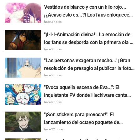
Vestidos de blanco y con un hilo rojo...
¡¿Acaso esto es...?! Los fans enloquecen
de emoción ante Utage y Tamon en la
hace 3 horas
portada de revista: "KAWAII, me muero de
"¡I-I-I-Animación divina!": La emoción de
amor...", "¡No puede ser!"
los fans se desborda con la primera ola de
ilustraciones para el café de "Demon
hace 5 horas
Slayer: Kimetsu no Yaiba", destacando a
"Las personas exageran mucho..." ¡Gran
Tanjiro Kamado y Giyu Tomioka como dos
resolución de presagio al publicar la foto
hermanos discípulos del agua demasiado
de "Frieren en la fiesta del pueblo"!
hace 5 horas
geniales
Reacciones a "Frieren: Más allá del final
"Evoca aquella escena de Eva...": El
del viaje": "Es toda una 'Tsundere-ren'"
inquietante PV donde Hachiware canta
genera gran conversación sobre
hace 6 horas
"Chiikawa The Movie: The Secret of the
"¡Son stickers para provocar!": El
Mermaid Island"
lanzamiento del octavo paquete de
stickers del arco de The Culling Game de
hace 22 horas
"Jujutsu Kaisen" entusiasma a los fans