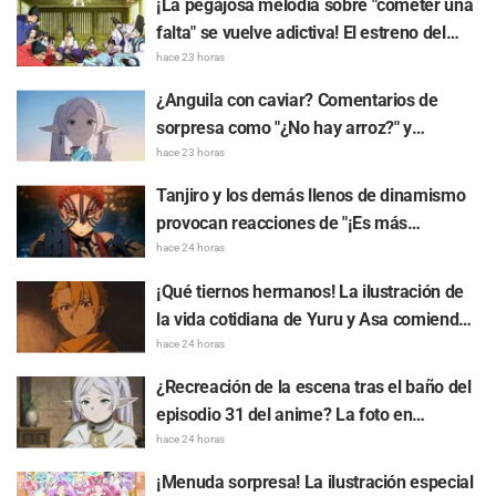
¡La pegajosa melodía sobre "cometer una
con frases como "Quiero usar muchísimo
falta" se vuelve adictiva! El estreno del
el de 'Yokei na Ose-Wi-Fi'"
video musical del tema insertado de "The
hace 23 horas
Elusive Samurai" causa gran sensación:
¿Anguila con caviar? Comentarios de
"Una canción de personaje en una obra de
sorpresa como "¿No hay arroz?" y
época en plena era Reiwa"
reacciones que dicen "Comerla a la
hace 23 horas
parrilla sin salsa es de verdaderos
Tanjiro y los demás llenos de dinamismo
conocedores" ante la publicación de
provocan reacciones de "¡Es más
"Frieren: Más allá del final del viaje"
deslumbrante que en la pantalla!": El
hace 24 horas
cartel gigante de "Demon Slayer: Kimetsu
¡Qué tiernos hermanos! La ilustración de
no Yaiba - Castillo Infinito" aparece en
la vida cotidiana de Yuru y Asa comiendo
Ikebukuro y genera una gran repercusión
raspados en "Daemons of the Shadow
hace 24 horas
Realm" desata reacciones de "Es
¿Recreación de la escena tras el baño del
demasiado valioso, me muero" y "Parecen
episodio 31 del anime? La foto en
totalmente una pareja"
colaboración entre "Frieren: Más allá del
hace 24 horas
final del viaje" y "Garigari-kun" causa
¡Menuda sorpresa! La ilustración especial