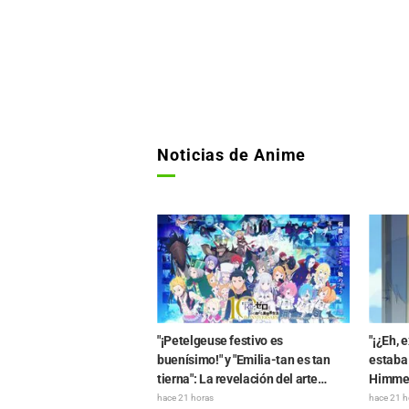
Noticias de Anime
"¡Petelgeuse festivo es
"¡¿Eh, e
buenísimo!" y "Emilia-tan es tan
estaba 
tierna": La revelación del arte
Himmel
visual del evento del 10.º
perplej
hace 21 horas
hace 21 h