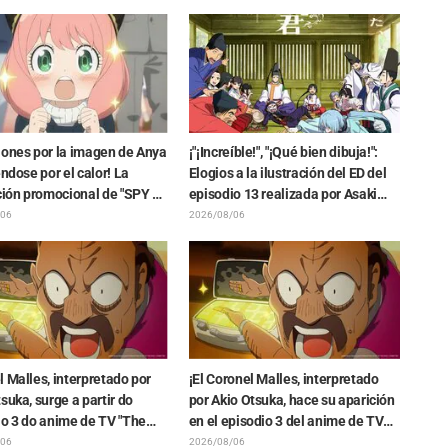
o del Dragón Oscuro" que
“Goodbye, Lara”
ó en el episodio 1 de
n: Más allá del final del
iones por la imagen de Anya
¡"¡Increíble!", "¡Qué bien dibuja!":
éndose por el calor! La
Elogios a la ilustración del ED del
ción promocional de "SPY x
episodio 13 realizada por Asaki
" provoca comentarios
Yuikawa, actriz de voz del
/06
2026/08/06
Anya se está derritiendo"
protagonista de "The Elusive
Samurai"
 Malles, interpretado por
¡El Coronel Malles, interpretado
suka, surge a partir do
por Akio Otsuka, hace su aparición
io 3 do anime de TV "The
en el episodio 3 del anime de TV
n the Shell"! Comentário do
"The Ghost in the Shell"! Revelan
/06
2026/08/06