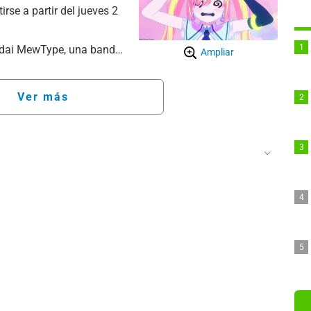
se a partir del jueves 2
ndai MewType, una banda
Ampliar
derivada del proyecto
rca anime, videojuegos,
Ver más