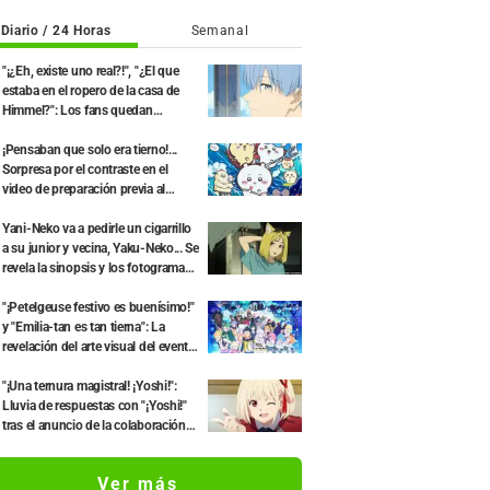
Diario / 24 Horas
Semanal
"¡¿Eh, existe uno real?!", "¿El que
estaba en el ropero de la casa de
Himmel?": Los fans quedan
perplejos ante la revelación del
"Cuerno del Dragón Oscuro" que
¡Pensaban que solo era tierno!...
apareció en el episodio 1 de
Sorpresa por el contraste en el
"Frieren: Más allá del final del viaje"
video de preparación previa al
estreno de la película de "Chiikawa":
"Es más crudo de lo imaginado",
Yani-Neko va a pedirle un cigarrillo
"Hablan puro de trabajo"
a su junior y vecina, Yaku-Neko... Se
revela la sinopsis y los fotogramas
del segundo episodio del anime
"Chainsmoker Cat"
"¡Petelgeuse festivo es buenísimo!"
y "Emilia-tan es tan tierna": La
revelación del arte visual del evento
del 10.º aniversario del anime
"Re:ZERO -Starting Life in Another
"¡Una ternura magistral! ¡Yoshi!":
World-" genera gran entusiasmo
Lluvia de respuestas con "¡Yoshi!"
tras el anuncio de la colaboración
entre "Lycoris Recoil" y Kumamine,
creador de "Shigoto Neko"
Ver más