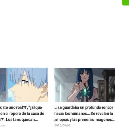
xiste uno real?!", "¿El que
Lisa guardaba un profundo rencor
en el ropero de la casa de
hacia los humanos… Se revelan la
?": Los fans quedan
sinopsis y las primeras imágenes
os ante la revelación del
del episodio 6 del anime
oras
2026/08/07