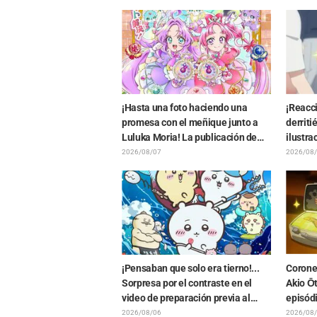
aniversario del anime "Re:ZERO -
"Cuern
Starting Life in Another World-"
apareci
genera gran entusiasmo
"Friere
viaje"
¡Hasta una foto haciendo una
¡Reacc
promesa con el meñique junto a
derriti
Luluka Moria! La publicación de
ilustra
Nao Tōyama, la actriz de voz de
FAMILY
2026/08/07
2026/08
"Star Detective Precure!", al asistir
como: "
al Dream Stage genera
repercusión con comentarios
como "¡Es una doble Arcana!"
¡Pensaban que solo era tierno!...
Coronel
Sorpresa por el contraste en el
Akio Ōt
video de preparación previa al
episód
estreno de la película de
Ghost i
2026/08/06
2026/08