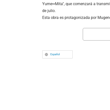
Yume∞Mita", que comenzará a transmitir
de julio.
Esta obra es protagonizada por Muge
virtual de chicas de cinco integrantes 
multimedia "BanG Dream!", el cual aba
conciertos en vivo y más.
Español