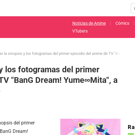
Noticias de Anime
Cómics
VTubers
an la sinopsis y los fotogramas del primer episodio del anime de TV "BanG Dream
 y los fotogramas del primer
 TV "BanG Dream! Yume∞Mita", a
o
nopsis del primer
Ra
 "BanG Dream!