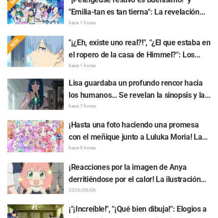
"Emilia-tan es tan tierna": La revelación
del arte visual del evento del 10.º
hace 1 horas
aniversario del anime "Re:ZERO -Starting
"¡¿Eh, existe uno real?!", "¿El que estaba en
Life in Another World-" genera gran
el ropero de la casa de Himmel?": Los
entusiasmo
fans quedan perplejos ante la revelación
hace 1 horas
del "Cuerno del Dragón Oscuro" que
Lisa guardaba un profundo rencor hacia
apareció en el episodio 1 de "Frieren: Más
los humanos… Se revelan la sinopsis y las
allá del final del viaje"
primeras imágenes del episodio 6 del
hace 7 horas
anime “Goodbye, Lara”
¡Hasta una foto haciendo una promesa
con el meñique junto a Luluka Moria! La
publicación de Nao Tōyama, la actriz de
hace 9 horas
voz de "Star Detective Precure!", al asistir
¡Reacciones por la imagen de Anya
al Dream Stage genera repercusión con
derritiéndose por el calor! La ilustración
comentarios como "¡Es una doble Arcana!"
promocional de "SPY x FAMILY" provoca
2026/08/06
comentarios como: "Anya se está
¡"¡Increíble!", "¡Qué bien dibuja!": Elogios a
derritiendo"