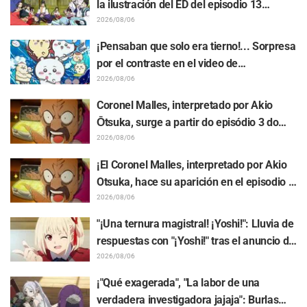
la ilustración del ED del episodio 13
realizada por Asaki Yuikawa, actriz de voz
2026/08/06
del protagonista de "The Elusive Samurai"
¡Pensaban que solo era tierno!... Sorpresa
por el contraste en el video de
preparación previa al estreno de la
2026/08/06
película de "Chiikawa": "Es más crudo de
Coronel Malles, interpretado por Akio
lo imaginado", "Hablan puro de trabajo"
Ōtsuka, surge a partir do episódio 3 do
anime de TV "The Ghost in the Shell"!
2026/08/06
Comentário do elenco e arte final são
¡El Coronel Malles, interpretado por Akio
revelados
Otsuka, hace su aparición en el episodio 3
del anime de TV "The Ghost in the Shell"!
2026/08/06
Revelan comentarios del elenco y la
"¡Una ternura magistral! ¡Yoshi!": Lluvia de
tarjeta final (endcard)
respuestas con "¡Yoshi!" tras el anuncio de
la colaboración entre "Lycoris Recoil" y
2026/08/06
Kumamine, creador de "Shigoto Neko"
¡"Qué exagerada", "La labor de una
verdadera investigadora jajaja": Burlas