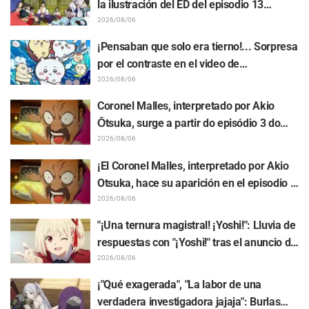
la ilustración del ED del episodio 13
realizada por Asaki Yuikawa, actriz de voz
2026/08/06
del protagonista de "The Elusive Samurai"
¡Pensaban que solo era tierno!... Sorpresa
por el contraste en el video de
preparación previa al estreno de la
2026/08/06
película de "Chiikawa": "Es más crudo de
Coronel Malles, interpretado por Akio
lo imaginado", "Hablan puro de trabajo"
Ōtsuka, surge a partir do episódio 3 do
anime de TV "The Ghost in the Shell"!
2026/08/06
Comentário do elenco e arte final são
¡El Coronel Malles, interpretado por Akio
revelados
Otsuka, hace su aparición en el episodio 3
del anime de TV "The Ghost in the Shell"!
2026/08/06
Revelan comentarios del elenco y la
"¡Una ternura magistral! ¡Yoshi!": Lluvia de
tarjeta final (endcard)
respuestas con "¡Yoshi!" tras el anuncio de
la colaboración entre "Lycoris Recoil" y
2026/08/06
Kumamine, creador de "Shigoto Neko"
¡"Qué exagerada", "La labor de una
verdadera investigadora jajaja": Burlas