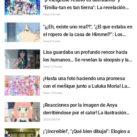
"Emilia-tan es tan tierna": La revelación
del arte visual del evento del 10.º
hace 5 horas
aniversario del anime "Re:ZERO -Starting
"¡¿Eh, existe uno real?!", "¿El que estaba en
Life in Another World-" genera gran
el ropero de la casa de Himmel?": Los
entusiasmo
fans quedan perplejos ante la revelación
hace 6 horas
del "Cuerno del Dragón Oscuro" que
Lisa guardaba un profundo rencor hacia
apareció en el episodio 1 de "Frieren: Más
los humanos… Se revelan la sinopsis y las
allá del final del viaje"
primeras imágenes del episodio 6 del
hace 12 horas
anime “Goodbye, Lara”
¡Hasta una foto haciendo una promesa
con el meñique junto a Luluka Moria! La
publicación de Nao Tōyama, la actriz de
hace 13 horas
voz de "Star Detective Precure!", al asistir
¡Reacciones por la imagen de Anya
al Dream Stage genera repercusión con
derritiéndose por el calor! La ilustración
comentarios como "¡Es una doble Arcana!"
promocional de "SPY x FAMILY" provoca
2026/08/06
comentarios como: "Anya se está
¡"¡Increíble!", "¡Qué bien dibuja!": Elogios a
derritiendo"