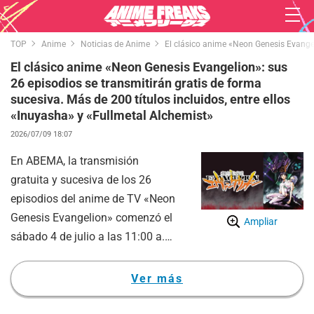
TOP
Anime
Noticias de Anime
El clásico anime «Neon Genesis Evangeli
El clásico anime «Neon Genesis Evangelion»: sus
26 episodios se transmitirán gratis de forma
sucesiva. Más de 200 títulos incluidos, entre ellos
«Inuyasha» y «Fullmetal Alchemist»
2026/07/09 18:07
En ABEMA, la transmisión
gratuita y sucesiva de los 26
episodios del anime de TV «Neon
Genesis Evangelion» comenzó el
Ampliar
sábado 4 de julio a las 11:00 a.
m. Junto con esto, también se
están ofreciendo de forma
Ver más
gratuita más de 200 títulos de
anime adicionales, entre ellos