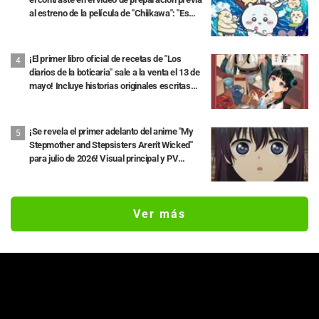
al estreno de la película de "Chiikawa": "Es
más crudo de lo imaginado", "Hablan puro de
trabajo"
¡El primer libro oficial de recetas de "Los
diarios de la boticaria" sale a la venta el 13 de
mayo! Incluye historias originales escritas
por Natsu Hyuuga
¡Se revela el primer adelanto del anime "My
Stepmother and Stepsisters Aren't Wicked"
para julio de 2026! Visual principal y PV
disponibles
Ver más