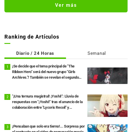
Want to Love You Till Your Dying Day"
Ver más
Ranking de Artículos
Diario / 24 Horas
Semanal
¡Se decide que el tema principal de "The
Ribbon Hero" será del nuevo grupo "Girls
Archives."! También se revelan el segundo
avance y más miembros del elenco
"¡Una ternura magistral! ¡Yoshi!": Lluvia de
respuestas con "¡Yoshi!" tras el anuncio de la
colaboración entre "Lycoris Recoil" y
Kumamine, creador de "Shigoto Neko"
¡Pensaban que solo era tierno!... Sorpresa por
el contraste en el video de preparación previa