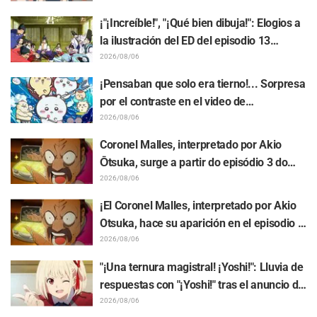
comentarios como: "Anya se está
¡"¡Increíble!", "¡Qué bien dibuja!": Elogios a
derritiendo"
la ilustración del ED del episodio 13
realizada por Asaki Yuikawa, actriz de voz
2026/08/06
del protagonista de "The Elusive Samurai"
¡Pensaban que solo era tierno!... Sorpresa
por el contraste en el video de
preparación previa al estreno de la
2026/08/06
película de "Chiikawa": "Es más crudo de
Coronel Malles, interpretado por Akio
lo imaginado", "Hablan puro de trabajo"
Ōtsuka, surge a partir do episódio 3 do
anime de TV "The Ghost in the Shell"!
2026/08/06
Comentário do elenco e arte final são
¡El Coronel Malles, interpretado por Akio
revelados
Otsuka, hace su aparición en el episodio 3
del anime de TV "The Ghost in the Shell"!
2026/08/06
Revelan comentarios del elenco y la
"¡Una ternura magistral! ¡Yoshi!": Lluvia de
tarjeta final (endcard)
respuestas con "¡Yoshi!" tras el anuncio de
la colaboración entre "Lycoris Recoil" y
2026/08/06