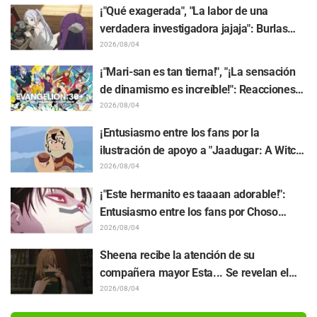
Kumamine, creador de "Shigoto Neko"
¡"Qué exagerada", "La labor de una
verdadera investigadora jajaja": Burlas
masivas por el peluche de Frieren
2026/08/04
atrapado en un Mímic de exhibición en
¡"Mari-san es tan tierna!", "¡La sensación
"Frieren: Más allá del final del viaje"
de dinamismo es increíble!": Reacciones
ante el hermoso dibujo revelado de
2026/08/04
Hidenori Matsubara con las 3 chicas
¡Entusiasmo entre los fans por la
vistiendo sus Plugsuits de "Neon Genesis
ilustración de apoyo a "Jaadugar: A Witch
Evangelion"
in Mongolia" realizada por el autor de
2026/08/04
"Yowamushi Pedal"! "Esto es lo que pasa
¡"Este hermanito es taaaan adorable!":
cuando lo dibuja la persona con el estilo
Entusiasmo entre los fans por Choso
más diferente al habitual"
acercándose a Yūji Itadori en la ilustración
2026/08/04
especial de "Jujutsu Kaisen"
Sheena recibe la atención de su
compañera mayor Esta... Se revelan el
sinopsis, capturas, avance WEB y póster
2026/08/04
de episodio del capítulo 5 del anime "I