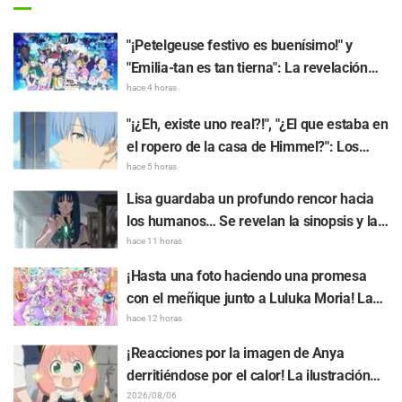
"¡Petelgeuse festivo es buenísimo!" y
"Emilia-tan es tan tierna": La revelación
del arte visual del evento del 10.º
hace 4 horas
aniversario del anime "Re:ZERO -Starting
"¡¿Eh, existe uno real?!", "¿El que estaba en
Life in Another World-" genera gran
el ropero de la casa de Himmel?": Los
entusiasmo
fans quedan perplejos ante la revelación
hace 5 horas
del "Cuerno del Dragón Oscuro" que
Lisa guardaba un profundo rencor hacia
apareció en el episodio 1 de "Frieren: Más
los humanos… Se revelan la sinopsis y las
allá del final del viaje"
primeras imágenes del episodio 6 del
hace 11 horas
anime “Goodbye, Lara”
¡Hasta una foto haciendo una promesa
con el meñique junto a Luluka Moria! La
publicación de Nao Tōyama, la actriz de
hace 12 horas
voz de "Star Detective Precure!", al asistir
¡Reacciones por la imagen de Anya
al Dream Stage genera repercusión con
derritiéndose por el calor! La ilustración
comentarios como "¡Es una doble Arcana!"
promocional de "SPY x FAMILY" provoca
2026/08/06