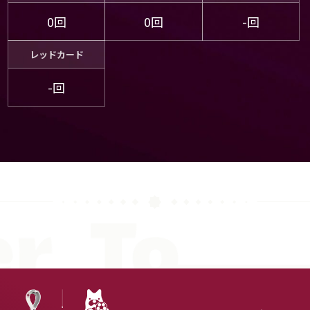
0回
0回
-回
レッドカード
-回