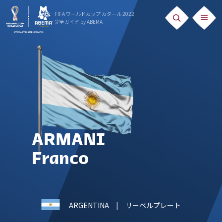
FIFA ワールドカップ カタール 2022
完全ガイド
by ABEMA
ニュース
News
出場国
Teams
日本代表
ARMANI
Team Japan
Franco
日程・結果
Schedule
ARGENTINA
| リーベルプレート
ランキング