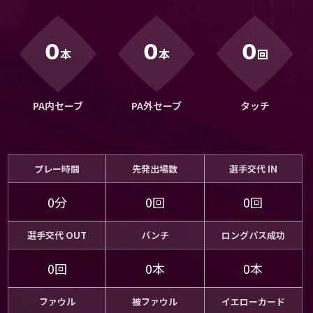
運営会社
ご利用にあたって
0
0
0
本
本
回
プライバシーポリシー
お問い合わせ
PA内セーブ
PA外セーブ
タッチ
Share
© AbemaTV. Inc. All Rights Reserved.
プレー時間
先発出場数
選手交代 IN
0分
0回
0回
選手交代 OUT
パンチ
ロングパス成功
0回
0本
0本
ファウル
被ファウル
イエローカード