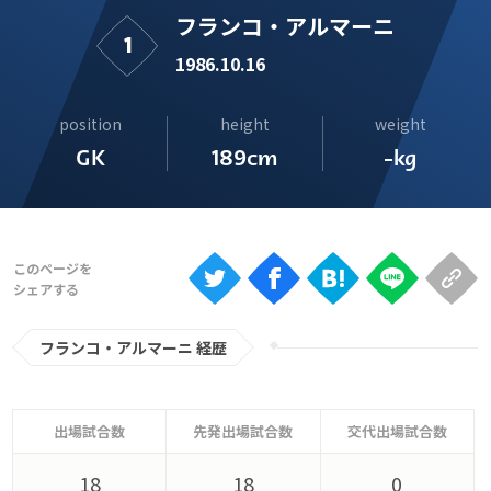
Ranking
フランコ・アルマーニ
1
大会について
1986.10.16
About
position
height
weight
GK
189cm
-kg
視聴方法
iOS Apps
Android
フランコ・アルマーニ 経歴
Web
ABEMAの視聴について
TV
出場試合数
先発出場試合数
交代出場試合数
18
18
0