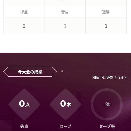
メディアアライアンス
得点
警告
退場
0
1
0
今大会の成績
0
0
％
点
本
-
失点
セーブ
セーブ率