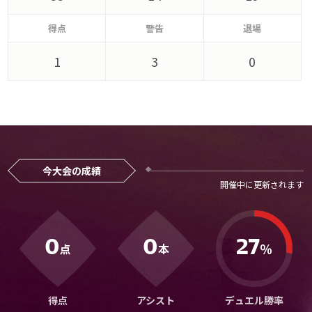
メディアアライアンス
得点
警告
退場
1
3
0
今大会の成績
0
0
27
％
点
本
得点
アシスト
デュエル勝率