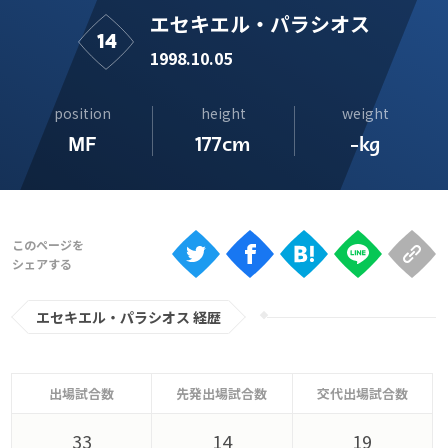
Ranking
エセキエル・パラシオス
14
大会について
1998.10.05
About
position
height
weight
MF
177cm
-kg
視聴方法
iOS Apps
Android
エセキエル・パラシオス 経歴
Web
ABEMAの視聴について
TV
出場試合数
先発出場試合数
交代出場試合数
33
14
19