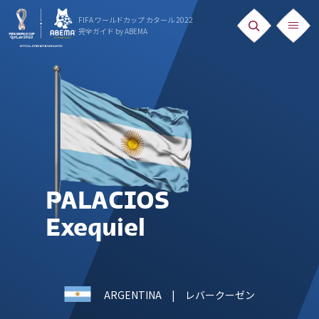
FIFA ワールドカップ カタール 2022
完全ガイド
by ABEMA
ニュース
News
出場国
Teams
日本代表
PALACIOS
Team Japan
Exequiel
日程・結果
Schedule
ARGENTINA
| レバークーゼン
ランキング