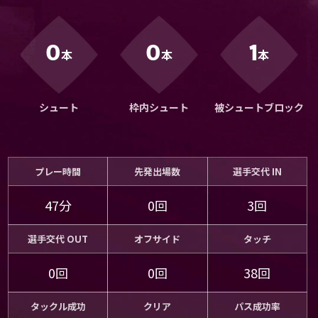
運営会社
ご利用にあたって
0
0
1
本
本
本
プライバシーポリシー
お問い合わせ
シュート
枠内シュート
被シュートブロック
Share
© AbemaTV. Inc. All Rights Reserved.
プレー時間
先発出場数
選手交代 IN
47分
0回
3回
選手交代 OUT
オフサイド
タッチ
0回
0回
38回
タックル成功
クリア
パス成功率