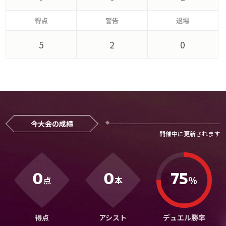
メディアアライアンス
得点
警告
退場
5
2
0
今大会の成績
0
0
75
％
点
本
得点
アシスト
デュエル勝率