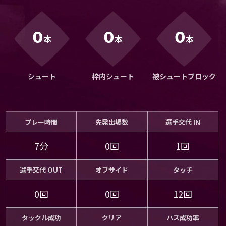
運営会社
ご利用にあたって
0
0
0
本
本
本
プライバシーポリシー
お問い合わせ
シュート
枠内シュート
被シュートブロック
Share
© AbemaTV. Inc. All Rights Reserved.
プレー時間
先発出場数
選手交代 IN
7分
0回
1回
選手交代 OUT
オフサイド
タッチ
0回
0回
12回
タックル成功
クリア
パス成功率