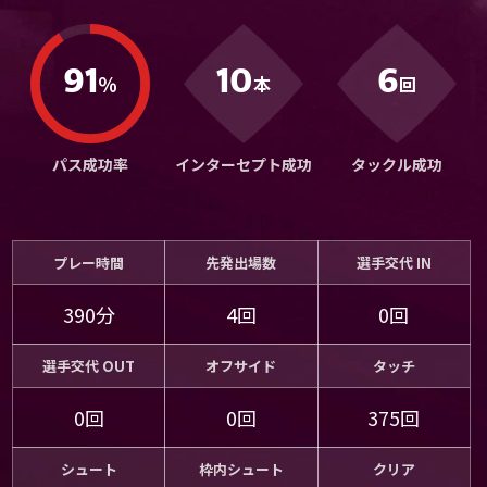
運営会社
ご利用にあたって
10
6
91
％
本
回
プライバシーポリシー
お問い合わせ
パス成功率
インターセプト成功
タックル成功
Share
© AbemaTV. Inc. All Rights Reserved.
プレー時間
先発出場数
選手交代 IN
390分
4回
0回
選手交代 OUT
オフサイド
タッチ
0回
0回
375回
シュート
枠内シュート
クリア