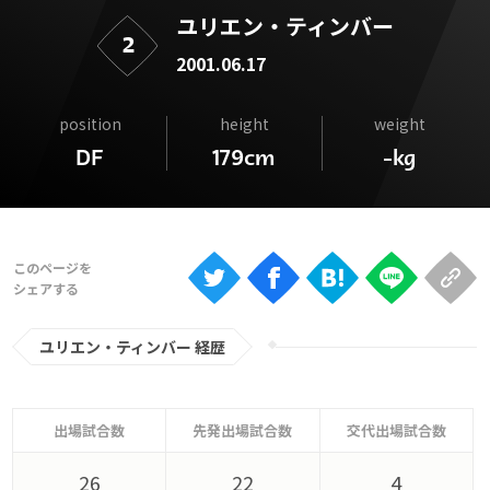
Ranking
ユリエン・ティンバー
2
大会について
2001.06.17
About
position
height
weight
DF
179cm
-kg
視聴方法
iOS Apps
Android
ユリエン・ティンバー 経歴
Web
ABEMAの視聴について
TV
出場試合数
先発出場試合数
交代出場試合数
26
22
4