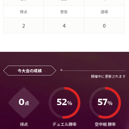
メディアアライアンス
得点
警告
退場
2
4
0
今大会の成績
0
52
57
％
％
点
得点
デュエル勝率
空中戦 勝率