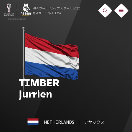
FIFA ワールドカップ カタール 2022
完全ガイド
by ABEMA
ニュース
News
出場国
Teams
日本代表
TIMBER
Team Japan
Jurrien
日程・結果
Schedule
NETHERLANDS
| アヤックス
ランキング