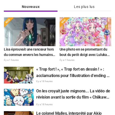
Nouveaux
Les plus lus
Lisa éprouvait une rancœur hors
Une photo en se promettant du
du commun envers les humains...
bout du petit doigt avec Luluka
Synopsis et premières images de
Moria ! Des retours sur le compte
il y a 1 heures
il y a 1 heures
l'épisode 6 de l'anime « Goodbye,
rendu de la comédienne de
« Trop fort ! », « Trop fort en dessin ! » :
Lara » dévoilés !
doublage Nao Tōyama après
acclamations pour l'illustration d'ending du
avoir assisté au Dream Stage de
13e épisode dessinée par Asaki Yuikawa,
« Star Detective Precure! » : «
il y a 18 heures
C’est le W Arcana »
la comédienne doublant le protagoniste
On les croyait juste mignons... La vidéo de
de « The Elusive Samurai »
révision avant la sortie du film « Chiikawa
» suscite des réactions surprises face au
il y a 18 heures
décalage : « C'est plus sévère qu'imaginé
Le colonel Malles, interprété par Akio