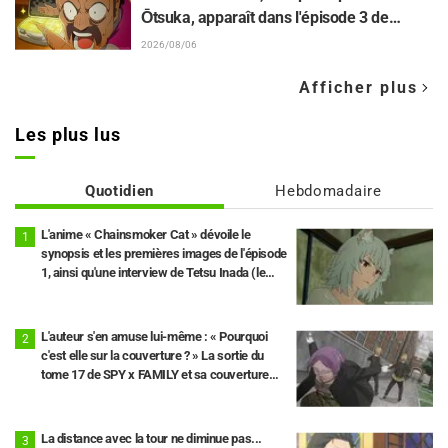
», « Ça ne parle que de travail »
Ōtsuka, apparaît dans l'épisode 3 de
l'anime TV « The Ghost in the Shell » !
2026/08/06
Commentaire du comédien et carte de fin
Afficher plus
dévoilés
Les plus lus
Quotidien
Hebdomadaire
L'anime « Chainsmoker Cat » dévoile le
synopsis et les premières images de l'épisode
1, ainsi qu'une interview de Tetsu Inada (le
propriétaire)
L'auteur s'en amuse lui-même : « Pourquoi
c'est elle sur la couverture ? » La sortie du
tome 17 de SPY x FAMILY et sa couverture
avec « Madame Tonitrus » font le buzz.
La distance avec la tour ne diminue pas...