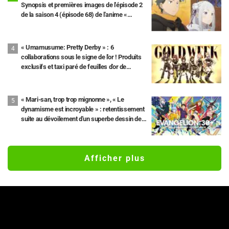
Synopsis et premières images de l'épisode 2
de la saison 4 (épisode 68) de l'anime «
Re:Zero - Starting Life in Another World »
« Umamusume: Pretty Derby » : 6
collaborations sous le signe de l'or ! Produits
exclusifs et taxi paré de feuilles d'or de
Kanazawa.
« Mari-san, trop trop mignonne », « Le
dynamisme est incroyable » : retentissement
suite au dévoilement d'un superbe dessin de
Hidenori Matsubara représentant les trois
filles de « Neon Genesis Evangelion » en
combinaison Plugsuit
Afficher plus