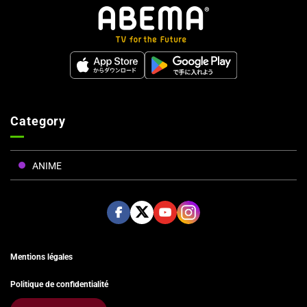
Category
ANIME
Face
Twitt
Yout
Insta
Mentions légales
book
er
ube
gram
Politique de confidentialité