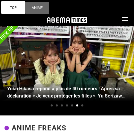
TOP
ANIME
Yoko Hikasa répond à plus de 40 rumeurs ! Après sa
déclaration « Je veux protéger les filles », Yu Serizawa
confirme qu'elle fait chavirer les cœurs
ANIME FREAKS