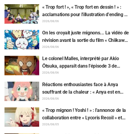
doublage Nao Tōyama après avoir assisté
« Trop fort ! », « Trop fort en dessin ! » :
au Dream Stage de « Star Detective
acclamations pour l'illustration d'ending du
Precure! » : « C’est le W Arcana »
13e épisode dessinée par Asaki Yuikawa,
2026/08/06
la comédienne doublant le protagoniste
On les croyait juste mignons... La vidéo de
de « The Elusive Samurai »
révision avant la sortie du film « Chiikawa
» suscite des réactions surprises face au
2026/08/06
décalage : « C'est plus sévère qu'imaginé
Le colonel Malles, interprété par Akio
», « Ça ne parle que de travail »
Ōtsuka, apparaît dans l'épisode 3 de
l'anime TV « The Ghost in the Shell » !
2026/08/06
Commentaire du comédien et carte de fin
Réactions enthousiastes face à Anya
dévoilés
souffrant de la chaleur : « Anya est en
train de fondre » sur l'illustration
2026/08/06
d'annonce de « SPY x FAMILY »
« Trop mignon ! Yoshi ! » : l'annonce de la
collaboration entre « Lycoris Recoil » et
Kumamine, créateur du « Chat au travail »,
2026/08/05
suscite une pluie de « Yoshi ! »