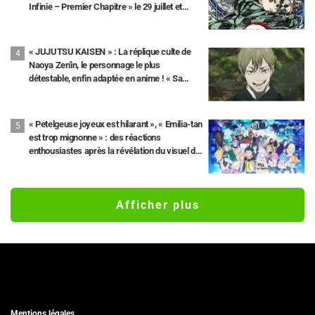
Infinie – Premier Chapitre » le 29 juillet et
révélation d’une publicité ! L’édition limitée
inclura un coffret illustré par le character
designer Akira Matsushima
« JUJUTSU KAISEN » : La réplique culte de
Naoya Zen'in, le personnage le plus
détestable, enfin adaptée en anime ! « Sa
meilleure citation », « ENFIN LÀ !!!!! » Les
réseaux sociaux s'enflamment.
« Petelgeuse joyeux est hilarant », « Emilia-tan
est trop mignonne » : des réactions
enthousiastes après la révélation du visuel de
l'événement des 10 ans de l'anime « Re:Zero -
Starting Life in Another World »
Afficher plus
Mentions légales