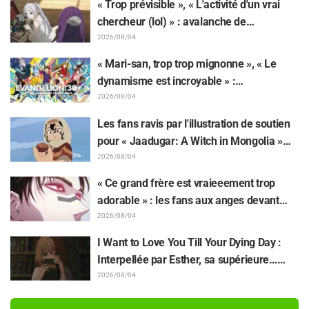
« Trop prévisible », « L'activité d'un vrai
chercheur (lol) » : avalanche de
moqueries affectueuses face à la peluche
2026/08/04
de Frieren piégée par un Mimique lors
« Mari-san, trop trop mignonne », « Le
d'une exposition de « Frieren »
dynamisme est incroyable » :
retentissement suite au dévoilement d'un
2026/08/04
superbe dessin de Hidenori Matsubara
Les fans ravis par l'illustration de soutien
représentant les trois filles de « Neon
pour « Jaadugar: A Witch in Mongolia »
Genesis Evangelion » en combinaison
dessinée par l'auteur de « Yowamushi
2026/08/04
Plugsuit
Pedal » : « Voilà ce qui se passe quand la
« Ce grand frère est vraieeement trop
personne avec le style le plus différent
adorable » : les fans aux anges devant
dessine ces personnages »
Choso se rapprochant de Yūji Itadori sur
2026/08/04
l'illustration inédite de l'exposition de
I Want to Love You Till Your Dying Day :
l'anime « JUJUTSU KAISEN »
Interpellée par Esther, sa supérieure…
Synopsis, visuels, bande-annonce WEB et
2026/08/04
affiches de l'épisode 5 de l'anime dévoilés