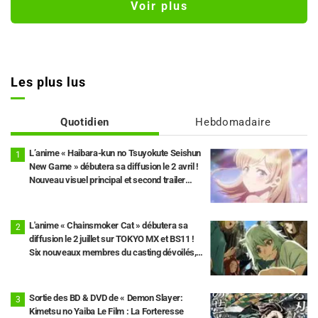
Voir plus
Les plus lus
Quotidien
Hebdomadaire
L’anime « Haibara-kun no Tsuyokute Seishun
New Game » débutera sa diffusion le 2 avril !
Nouveau visuel principal et second trailer
dévoilés.
L'anime « Chainsmoker Cat » débutera sa
diffusion le 2 juillet sur TOKYO MX et BS11 !
Six nouveaux membres du casting dévoilés,
dont Misato Matsuoka pour le rôle de Yaku
Neko.
Sortie des BD & DVD de « Demon Slayer:
Kimetsu no Yaiba Le Film : La Forteresse