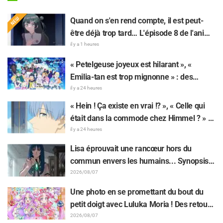
Quand on s'en rend compte, il est peut-
être déjà trop tard… L'épisode 8 de l'anime
« BanG Dream! Yume∞Mita » dévoile son
il y a 1 heures
synopsis et ses premières images !
« Petelgeuse joyeux est hilarant », «
Emilia-tan est trop mignonne » : des
réactions enthousiastes après la
il y a 24 heures
révélation du visuel de l'événement des 10
« Hein ! Ça existe en vrai !? », « Celle qui
ans de l'anime « Re:Zero - Starting Life in
était dans la commode chez Himmel ? » :
Another World »
l’exposition de la « corne du Dragon Noir »
il y a 24 heures
apparue dans l’épisode 1 de « Frieren »
Lisa éprouvait une rancœur hors du
laisse les fans stupéfaits
commun envers les humains... Synopsis
et premières images de l'épisode 6 de
2026/08/07
l'anime « Goodbye, Lara » dévoilés !
Une photo en se promettant du bout du
petit doigt avec Luluka Moria ! Des retours
sur le compte rendu de la comédienne de
2026/08/07