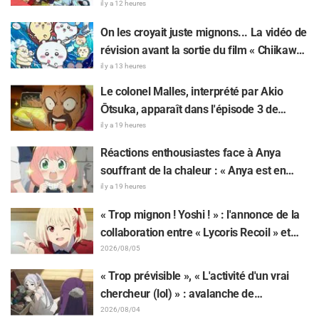
13e épisode dessinée par Asaki Yuikawa,
il y a 12 heures
la comédienne doublant le protagoniste
On les croyait juste mignons... La vidéo de
de « The Elusive Samurai »
révision avant la sortie du film « Chiikawa
» suscite des réactions surprises face au
il y a 13 heures
décalage : « C'est plus sévère qu'imaginé
Le colonel Malles, interprété par Akio
», « Ça ne parle que de travail »
Ōtsuka, apparaît dans l'épisode 3 de
l'anime TV « The Ghost in the Shell » !
il y a 19 heures
Commentaire du comédien et carte de fin
Réactions enthousiastes face à Anya
dévoilés
souffrant de la chaleur : « Anya est en
train de fondre » sur l'illustration
il y a 19 heures
d'annonce de « SPY x FAMILY »
« Trop mignon ! Yoshi ! » : l'annonce de la
collaboration entre « Lycoris Recoil » et
Kumamine, créateur du « Chat au travail »,
2026/08/05
suscite une pluie de « Yoshi ! »
« Trop prévisible », « L'activité d'un vrai
chercheur (lol) » : avalanche de
moqueries affectueuses face à la peluche
2026/08/04