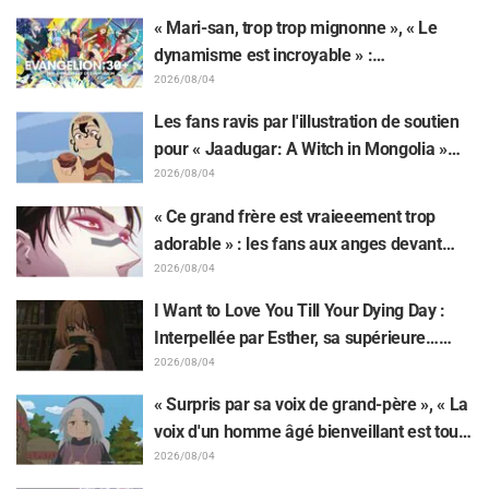
de Frieren piégée par un Mimique lors
« Mari-san, trop trop mignonne », « Le
d'une exposition de « Frieren »
dynamisme est incroyable » :
retentissement suite au dévoilement d'un
2026/08/04
superbe dessin de Hidenori Matsubara
Les fans ravis par l'illustration de soutien
représentant les trois filles de « Neon
pour « Jaadugar: A Witch in Mongolia »
Genesis Evangelion » en combinaison
dessinée par l'auteur de « Yowamushi
2026/08/04
Plugsuit
Pedal » : « Voilà ce qui se passe quand la
« Ce grand frère est vraieeement trop
personne avec le style le plus différent
adorable » : les fans aux anges devant
dessine ces personnages »
Choso se rapprochant de Yūji Itadori sur
2026/08/04
l'illustration inédite de l'exposition de
I Want to Love You Till Your Dying Day :
l'anime « JUJUTSU KAISEN »
Interpellée par Esther, sa supérieure…
Synopsis, visuels, bande-annonce WEB et
2026/08/04
affiches de l'épisode 5 de l'anime dévoilés
« Surpris par sa voix de grand-père », « La
voix d'un homme âgé bienveillant est tout
aussi superbe » : Akira Ishida en chef de
2026/08/04
clan dans l'épisode 6 de l'anime «