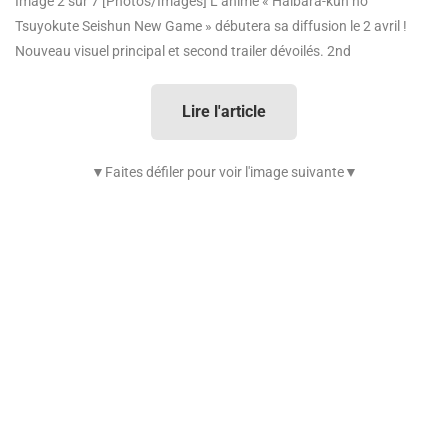
Image 2 sur 7
[Photos/Images] L’anime « Haibara-kun no
Tsuyokute Seishun New Game » débutera sa diffusion le 2 avril !
Nouveau visuel principal et second trailer dévoilés. 2nd
Lire l'article
▼Faites défiler pour voir l'image suivante▼