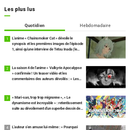
Les plus lus
Quotidien
Hebdomadaire
L'anime « Chainsmoker Cat » dévoile le
synopsis et les premières images de l'épisode
1, ainsi qu'une interview de Tetsu Inada (le
propriétaire)
La saison 4 de l'anime « Valkyrie Apocalypse
» confirmée ! Un teaser vidéo et les
commentaires des auteurs dévoilés : « Les
10e et 11e rounds seront au cœur de l'intrigue
»
« Mari-san, trop trop mignonne », « Le
dynamisme est incroyable » : retentissement
suite au dévoilement d'un superbe dessin de
Hidenori Matsubara représentant les trois
filles de « Neon Genesis Evangelion » en
combinaison Plugsuit
L'auteur s'en amuse lui-même : « Pourquoi