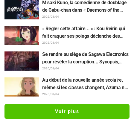
Misaki Kuno, la comédienne de doublage
Jaadugar: A Witch in Mongolia »
de Gabu-chan dans « Daemons of the
Shadow Realm » : « Je tremblais de tout
2026/08/04
mon corps et je pleurais... » Elle révèle les
« Régler cette affaire... » : Kou Reirin qui
coulisses de son "interprétation magistrale
fait craquer ses poings déclenche des
et habitée" dans l'épisode 17
réactions comme « Quelle tête de mule
2026/08/04
(lol) » et « Regardez cette tête » / Épisode
Se rendre au siège de Sagawa Electronics
4 de « Though I Am an Inept Villainess »
pour révéler la corruption... Synopsis,
captures d'écran et visuel de l'épisode 5
2026/08/04
de « The Ghost in the Shell » dévoilés
Au début de la nouvelle année scolaire,
même si les classes changent, Azuma ne
veut pas perdre son lien avec Taira...
2026/08/04
Synopsis et captures d'écran de l'épisode
18 de « You and I Are Polar Opposites »
Voir plus
dévoilés