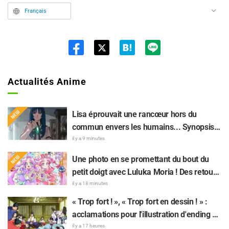
Français
Twit
ter
Actualités Anime
Lisa éprouvait une rancœur hors du
commun envers les humains... Synopsis
et premières images de l'épisode 6 de
il y a 9 minutes
l'anime « Goodbye, Lara » dévoilés !
Une photo en se promettant du bout du
petit doigt avec Luluka Moria ! Des retours
sur le compte rendu de la comédienne de
il y a 18 minutes
doublage Nao Tōyama après avoir assisté
« Trop fort ! », « Trop fort en dessin ! » :
au Dream Stage de « Star Detective
acclamations pour l'illustration d'ending du
Precure! » : « C’est le W Arcana »
13e épisode dessinée par Asaki Yuikawa,
il y a 17 heures