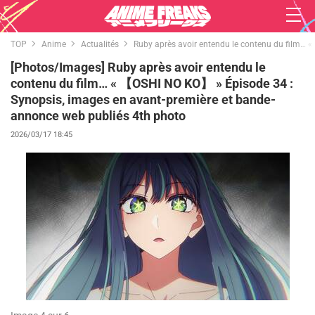
TOP
Anime
Actualités
Ruby après avoir entendu le contenu du film… 
[Photos/Images] Ruby après avoir entendu le
contenu du film… « 【OSHI NO KO】 » Épisode 34 :
Synopsis, images en avant-première et bande-
annonce web publiés 4th photo
2026/03/17 18:45