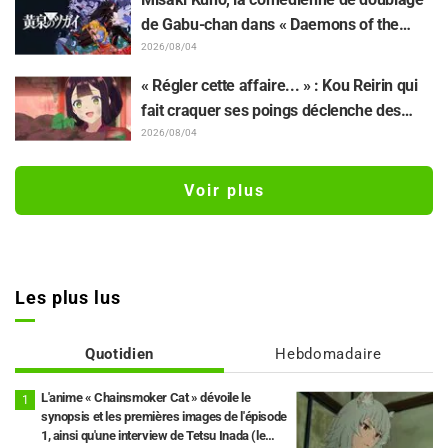
Jaadugar: A Witch in Mongolia »
de Gabu-chan dans « Daemons of the
Shadow Realm » : « Je tremblais de tout
2026/08/04
mon corps et je pleurais... » Elle révèle les
« Régler cette affaire... » : Kou Reirin qui
coulisses de son "interprétation magistrale
fait craquer ses poings déclenche des
et habitée" dans l'épisode 17
réactions comme « Quelle tête de mule
2026/08/04
(lol) » et « Regardez cette tête » / Épisode
4 de « Though I Am an Inept Villainess »
Voir plus
Les plus lus
Quotidien
Hebdomadaire
L'anime « Chainsmoker Cat » dévoile le
synopsis et les premières images de l'épisode
1, ainsi qu'une interview de Tetsu Inada (le