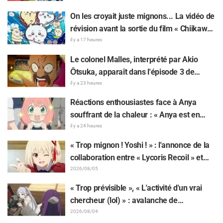
la comédienne doublant le protagoniste
On les croyait juste mignons... La vidéo de
de « The Elusive Samurai »
révision avant la sortie du film « Chiikawa
» suscite des réactions surprises face au
il y a 17 heures
décalage : « C'est plus sévère qu'imaginé
Le colonel Malles, interprété par Akio
», « Ça ne parle que de travail »
Ōtsuka, apparaît dans l'épisode 3 de
l'anime TV « The Ghost in the Shell » !
il y a 23 heures
Commentaire du comédien et carte de fin
Réactions enthousiastes face à Anya
dévoilés
souffrant de la chaleur : « Anya est en
train de fondre » sur l'illustration
il y a 24 heures
d'annonce de « SPY x FAMILY »
« Trop mignon ! Yoshi ! » : l'annonce de la
collaboration entre « Lycoris Recoil » et
Kumamine, créateur du « Chat au travail »,
2026/08/05
suscite une pluie de « Yoshi ! »
« Trop prévisible », « L'activité d'un vrai
chercheur (lol) » : avalanche de
moqueries affectueuses face à la peluche
2026/08/04