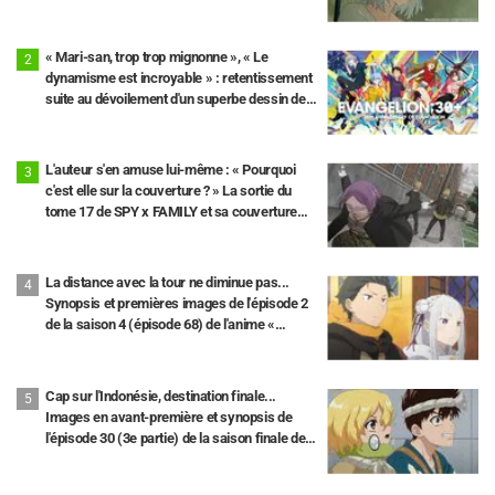
propriétaire)
« Mari-san, trop trop mignonne », « Le
dynamisme est incroyable » : retentissement
suite au dévoilement d'un superbe dessin de
Hidenori Matsubara représentant les trois
filles de « Neon Genesis Evangelion » en
combinaison Plugsuit
L'auteur s'en amuse lui-même : « Pourquoi
c'est elle sur la couverture ? » La sortie du
tome 17 de SPY x FAMILY et sa couverture
avec « Madame Tonitrus » font le buzz.
La distance avec la tour ne diminue pas...
Synopsis et premières images de l'épisode 2
de la saison 4 (épisode 68) de l'anime «
Re:Zero - Starting Life in Another World »
Cap sur l'Indonésie, destination finale...
Images en avant-première et synopsis de
l'épisode 30 (3e partie) de la saison finale de «
Dr. STONE ».