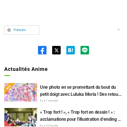
Français
Twit
ter
Actualités Anime
Une photo en se promettant du bout du
petit doigt avec Luluka Moria ! Des retours
sur le compte rendu de la comédienne de
il y a 1 minutes
doublage Nao Tōyama après avoir assisté
« Trop fort ! », « Trop fort en dessin ! » :
au Dream Stage de « Star Detective
acclamations pour l'illustration d'ending du
Precure! » : « C’est le W Arcana »
13e épisode dessinée par Asaki Yuikawa,
il y a 16 heures