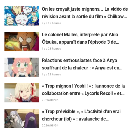
la comédienne doublant le protagoniste
On les croyait juste mignons... La vidéo de
de « The Elusive Samurai »
révision avant la sortie du film « Chiikawa
» suscite des réactions surprises face au
il y a 17 heures
décalage : « C'est plus sévère qu'imaginé
Le colonel Malles, interprété par Akio
», « Ça ne parle que de travail »
Ōtsuka, apparaît dans l'épisode 3 de
l'anime TV « The Ghost in the Shell » !
il y a 23 heures
Commentaire du comédien et carte de fin
Réactions enthousiastes face à Anya
dévoilés
souffrant de la chaleur : « Anya est en
train de fondre » sur l'illustration
il y a 23 heures
d'annonce de « SPY x FAMILY »
« Trop mignon ! Yoshi ! » : l'annonce de la
collaboration entre « Lycoris Recoil » et
Kumamine, créateur du « Chat au travail »,
2026/08/05
suscite une pluie de « Yoshi ! »
« Trop prévisible », « L'activité d'un vrai
chercheur (lol) » : avalanche de
moqueries affectueuses face à la peluche
2026/08/04