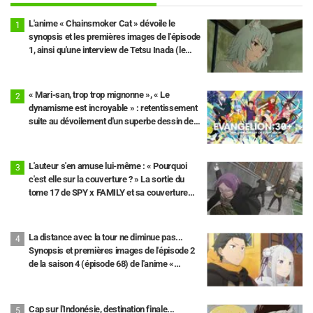
L'anime « Chainsmoker Cat » dévoile le
synopsis et les premières images de l'épisode
1, ainsi qu'une interview de Tetsu Inada (le
propriétaire)
« Mari-san, trop trop mignonne », « Le
dynamisme est incroyable » : retentissement
suite au dévoilement d'un superbe dessin de
Hidenori Matsubara représentant les trois
filles de « Neon Genesis Evangelion » en
combinaison Plugsuit
L'auteur s'en amuse lui-même : « Pourquoi
c'est elle sur la couverture ? » La sortie du
tome 17 de SPY x FAMILY et sa couverture
avec « Madame Tonitrus » font le buzz.
La distance avec la tour ne diminue pas...
Synopsis et premières images de l'épisode 2
de la saison 4 (épisode 68) de l'anime «
Re:Zero - Starting Life in Another World »
Cap sur l'Indonésie, destination finale...