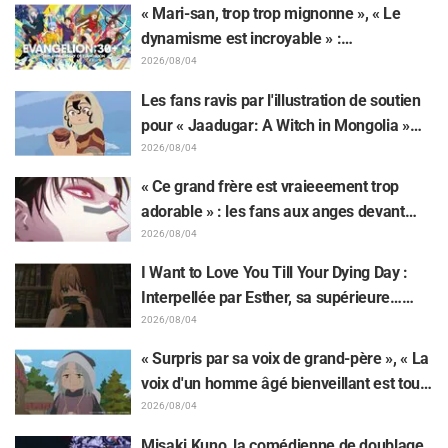
de Frieren piégée par un Mimique lors
« Mari-san, trop trop mignonne », « Le
d'une exposition de « Frieren »
dynamisme est incroyable » :
retentissement suite au dévoilement d'un
2026/08/04
superbe dessin de Hidenori Matsubara
Les fans ravis par l'illustration de soutien
représentant les trois filles de « Neon
pour « Jaadugar: A Witch in Mongolia »
Genesis Evangelion » en combinaison
dessinée par l'auteur de « Yowamushi
2026/08/04
Plugsuit
Pedal » : « Voilà ce qui se passe quand la
« Ce grand frère est vraieeement trop
personne avec le style le plus différent
adorable » : les fans aux anges devant
dessine ces personnages »
Choso se rapprochant de Yūji Itadori sur
2026/08/04
l'illustration inédite de l'exposition de
I Want to Love You Till Your Dying Day :
l'anime « JUJUTSU KAISEN »
Interpellée par Esther, sa supérieure…
Synopsis, visuels, bande-annonce WEB et
2026/08/04
affiches de l'épisode 5 de l'anime dévoilés
« Surpris par sa voix de grand-père », « La
voix d'un homme âgé bienveillant est tout
aussi superbe » : Akira Ishida en chef de
2026/08/04
clan dans l'épisode 6 de l'anime «
Misaki Kuno, la comédienne de doublage