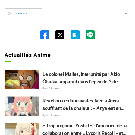
Français
Twit
ter
Actualités Anime
Le colonel Malles, interprété par Akio
Ōtsuka, apparaît dans l'épisode 3 de
l'anime TV « The Ghost in the Shell » !
il y a 6 heures
Commentaire du comédien et carte de fin
Réactions enthousiastes face à Anya
dévoilés
souffrant de la chaleur : « Anya est en
train de fondre » sur l'illustration
il y a 6 heures
d'annonce de « SPY x FAMILY »
« Trop mignon ! Yoshi ! » : l'annonce de la
collaboration entre « Lycoris Recoil » et