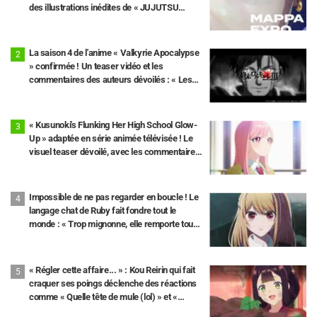
des illustrations inédites de « JUJUTSU
KAISEN », « Chainsaw Man » et « L'Attaque
des Titans » ont été publiées.
La saison 4 de l'anime « Valkyrie Apocalypse
» confirmée ! Un teaser vidéo et les
commentaires des auteurs dévoilés : « Les
10e et 11e rounds seront au cœur de l'intrigue
»
« Kusunoki's Flunking Her High School Glow-
Up » adaptée en série animée télévisée ! Le
visuel teaser dévoilé, avec les commentaires
de Yuuto Uemura et Tomori Kusunoki
Impossible de ne pas regarder en boucle ! Le
langage chat de Ruby fait fondre tout le
monde : « Trop mignonne, elle remporte tous
les suffrages » « Plus sérieuse que je ne
pensais lol » Anime « 【OSHI NO KO】 »
épisode 33
« Régler cette affaire... » : Kou Reirin qui fait
craquer ses poings déclenche des réactions
comme « Quelle tête de mule (lol) » et «
Regardez cette tête » / Épisode 4 de « Though