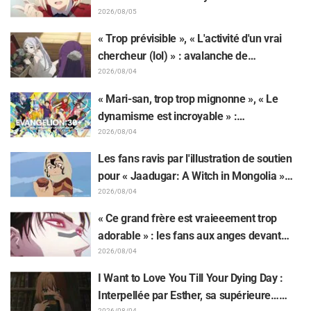
Kumamine, créateur du « Chat au travail »,
2026/08/05
suscite une pluie de « Yoshi ! »
« Trop prévisible », « L'activité d'un vrai
chercheur (lol) » : avalanche de
moqueries affectueuses face à la peluche
2026/08/04
de Frieren piégée par un Mimique lors
« Mari-san, trop trop mignonne », « Le
d'une exposition de « Frieren »
dynamisme est incroyable » :
retentissement suite au dévoilement d'un
2026/08/04
superbe dessin de Hidenori Matsubara
Les fans ravis par l'illustration de soutien
représentant les trois filles de « Neon
pour « Jaadugar: A Witch in Mongolia »
Genesis Evangelion » en combinaison
dessinée par l'auteur de « Yowamushi
2026/08/04
Plugsuit
Pedal » : « Voilà ce qui se passe quand la
« Ce grand frère est vraieeement trop
personne avec le style le plus différent
adorable » : les fans aux anges devant
dessine ces personnages »
Choso se rapprochant de Yūji Itadori sur
2026/08/04
l'illustration inédite de l'exposition de
I Want to Love You Till Your Dying Day :
l'anime « JUJUTSU KAISEN »
Interpellée par Esther, sa supérieure…
2026/08/04