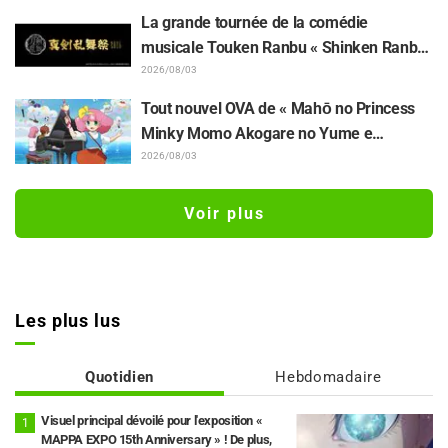
Synopsis et captures d'écran de l'épisode
La grande tournée de la comédie
18 de « You and I Are Polar Opposites »
musicale Touken Ranbu « Shinken Ranbu
dévoilés
Sai 2026 » aura lieu à partir de décembre
2026/08/03
dans 8 villes du Japon ! Un total de 44
Tout nouvel OVA de « Mahō no Princess
Touken Danshi rassemblés
Minky Momo Akogare no Yume e
Magokoro no Duo » après 32 ans d'attente
2026/08/03
confirmé pour une sortie le 13 novembre !
Le casting avec Kurumi Haruki, le visuel
Voir plus
principal et un teaser dévoilés
Les plus lus
Quotidien
Hebdomadaire
Visuel principal dévoilé pour l'exposition «
MAPPA EXPO 15th Anniversary » ! De plus,