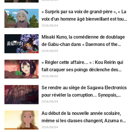
Synopsis, visuels, bande-annonce WEB et
affiches de l'épisode 5 de l'anime dévoilés
« Surpris par sa voix de grand-père », « La
voix d'un homme âgé bienveillant est tout
aussi superbe » : Akira Ishida en chef de
2026/08/04
clan dans l'épisode 6 de l'anime «
Misaki Kuno, la comédienne de doublage
Jaadugar: A Witch in Mongolia »
de Gabu-chan dans « Daemons of the
Shadow Realm » : « Je tremblais de tout
2026/08/04
mon corps et je pleurais... » Elle révèle les
« Régler cette affaire... » : Kou Reirin qui
coulisses de son "interprétation magistrale
fait craquer ses poings déclenche des
et habitée" dans l'épisode 17
réactions comme « Quelle tête de mule
2026/08/04
(lol) » et « Regardez cette tête » / Épisode
Se rendre au siège de Sagawa Electronics
4 de « Though I Am an Inept Villainess »
pour révéler la corruption... Synopsis,
captures d'écran et visuel de l'épisode 5
2026/08/04
de « The Ghost in the Shell » dévoilés
Au début de la nouvelle année scolaire,
même si les classes changent, Azuma ne
veut pas perdre son lien avec Taira...
2026/08/04