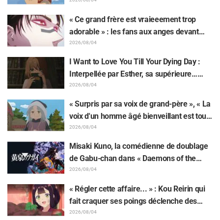
dessinée par l'auteur de « Yowamushi
Plugsuit
Pedal » : « Voilà ce qui se passe quand la
« Ce grand frère est vraieeement trop
personne avec le style le plus différent
adorable » : les fans aux anges devant
dessine ces personnages »
Choso se rapprochant de Yūji Itadori sur
2026/08/04
l'illustration inédite de l'exposition de
I Want to Love You Till Your Dying Day :
l'anime « JUJUTSU KAISEN »
Interpellée par Esther, sa supérieure…
Synopsis, visuels, bande-annonce WEB et
2026/08/04
affiches de l'épisode 5 de l'anime dévoilés
« Surpris par sa voix de grand-père », « La
voix d'un homme âgé bienveillant est tout
aussi superbe » : Akira Ishida en chef de
2026/08/04
clan dans l'épisode 6 de l'anime «
Misaki Kuno, la comédienne de doublage
Jaadugar: A Witch in Mongolia »
de Gabu-chan dans « Daemons of the
Shadow Realm » : « Je tremblais de tout
2026/08/04
mon corps et je pleurais... » Elle révèle les
« Régler cette affaire... » : Kou Reirin qui
coulisses de son "interprétation magistrale
fait craquer ses poings déclenche des
et habitée" dans l'épisode 17
réactions comme « Quelle tête de mule
2026/08/04