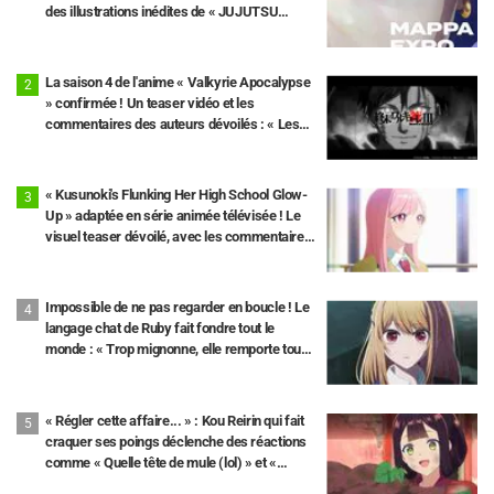
des illustrations inédites de « JUJUTSU
KAISEN », « Chainsaw Man » et « L'Attaque
des Titans » ont été publiées.
La saison 4 de l'anime « Valkyrie Apocalypse
» confirmée ! Un teaser vidéo et les
commentaires des auteurs dévoilés : « Les
10e et 11e rounds seront au cœur de l'intrigue
»
« Kusunoki's Flunking Her High School Glow-
Up » adaptée en série animée télévisée ! Le
visuel teaser dévoilé, avec les commentaires
de Yuuto Uemura et Tomori Kusunoki
Impossible de ne pas regarder en boucle ! Le
langage chat de Ruby fait fondre tout le
monde : « Trop mignonne, elle remporte tous
les suffrages » « Plus sérieuse que je ne
pensais lol » Anime « 【OSHI NO KO】 »
épisode 33
« Régler cette affaire... » : Kou Reirin qui fait
craquer ses poings déclenche des réactions
comme « Quelle tête de mule (lol) » et «
Regardez cette tête » / Épisode 4 de « Though