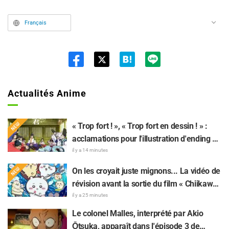
Français
Twit
ter
Actualités Anime
« Trop fort ! », « Trop fort en dessin ! » :
acclamations pour l'illustration d'ending du
13e épisode dessinée par Asaki Yuikawa,
il y a 14 minutes
la comédienne doublant le protagoniste
On les croyait juste mignons... La vidéo de
de « The Elusive Samurai »
révision avant la sortie du film « Chiikawa
» suscite des réactions surprises face au
il y a 25 minutes
décalage : « C'est plus sévère qu'imaginé
Le colonel Malles, interprété par Akio
», « Ça ne parle que de travail »
Ōtsuka, apparaît dans l'épisode 3 de