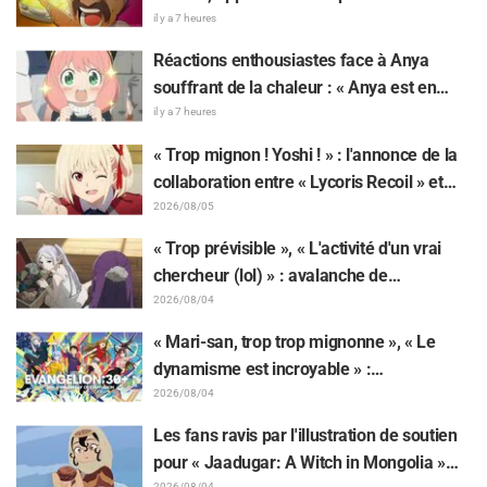
l'anime TV « The Ghost in the Shell » !
il y a 7 heures
Commentaire du comédien et carte de fin
Réactions enthousiastes face à Anya
dévoilés
souffrant de la chaleur : « Anya est en
train de fondre » sur l'illustration
il y a 7 heures
d'annonce de « SPY x FAMILY »
« Trop mignon ! Yoshi ! » : l'annonce de la
collaboration entre « Lycoris Recoil » et
Kumamine, créateur du « Chat au travail »,
2026/08/05
suscite une pluie de « Yoshi ! »
« Trop prévisible », « L'activité d'un vrai
chercheur (lol) » : avalanche de
moqueries affectueuses face à la peluche
2026/08/04
de Frieren piégée par un Mimique lors
« Mari-san, trop trop mignonne », « Le
d'une exposition de « Frieren »
dynamisme est incroyable » :
retentissement suite au dévoilement d'un
2026/08/04
superbe dessin de Hidenori Matsubara
Les fans ravis par l'illustration de soutien
représentant les trois filles de « Neon
pour « Jaadugar: A Witch in Mongolia »
Genesis Evangelion » en combinaison
2026/08/04