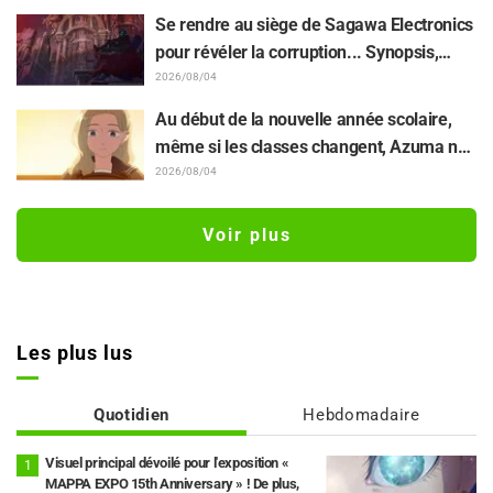
(lol) » et « Regardez cette tête » / Épisode
Se rendre au siège de Sagawa Electronics
4 de « Though I Am an Inept Villainess »
pour révéler la corruption... Synopsis,
captures d'écran et visuel de l'épisode 5
2026/08/04
de « The Ghost in the Shell » dévoilés
Au début de la nouvelle année scolaire,
même si les classes changent, Azuma ne
veut pas perdre son lien avec Taira...
2026/08/04
Synopsis et captures d'écran de l'épisode
18 de « You and I Are Polar Opposites »
Voir plus
dévoilés
Les plus lus
Quotidien
Hebdomadaire
Visuel principal dévoilé pour l'exposition «
MAPPA EXPO 15th Anniversary » ! De plus,