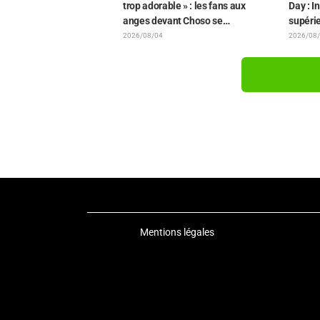
trop adorable » : les fans aux
Day : I
anges devant Choso se
supérie
rapprochant de Yūji Itadori sur
bande-
2026/08/04
2026/08
l'illustration inédite de l'exposition
de l'ép
de l'anime « JUJUTSU KAISEN »
Mentions légales