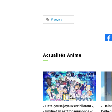
Français
Actualités Anime
« Petelgeuse joyeux est hilarant »,
« Hein !
« Emilia-tan est trop mignonne » :
Celle q