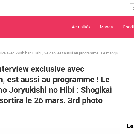
Actualités
Manga
Goodi
sive avec Yoshiharu Habu, 9e dan, est aussi au programme ! Le manga d'essai « Er
nterview exclusive avec
n, est aussi au programme ! Le
no Joryukishi no Hibi : Shogikai
ortira le 26 mars. 3rd photo
Le