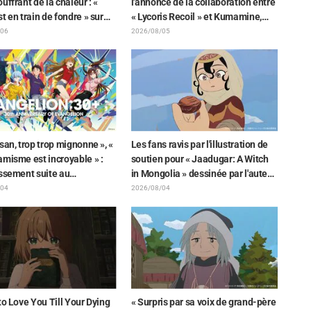
uffrant de la chaleur : «
l'annonce de la collaboration entre
t en train de fondre » sur
« Lycoris Recoil » et Kumamine,
tration d'annonce de « SPY x
créateur du « Chat au travail »,
/06
2026/08/05
 »
suscite une pluie de « Yoshi ! »
san, trop trop mignonne », «
Les fans ravis par l'illustration de
misme est incroyable » :
soutien pour « Jaadugar: A Witch
issement suite au
in Mongolia » dessinée par l'auteur
ement d'un superbe dessin
de « Yowamushi Pedal » : « Voilà
/04
2026/08/04
enori Matsubara
ce qui se passe quand la personne
ntant les trois filles de «
avec le style le plus différent
enesis Evangelion » en
dessine ces personnages »
aison Plugsuit
to Love You Till Your Dying
« Surpris par sa voix de grand-père