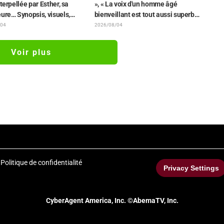
nterpellée par Esther, sa
», « La voix d'un homme âgé
ure… Synopsis, visuels,
bienveillant est tout aussi superbe
annonce WEB et affiches
» : Akira Ishida en chef de clan
/04
2026/08/04
isode 5 de l'anime dévoilés
dans l'épisode 6 de l'anime «
Jaadugar: A Witch in Mongolia »
Voir plus
Politique de confidentialité
Privacy Settings
CyberAgent America, Inc. ©AbemaTV, Inc.