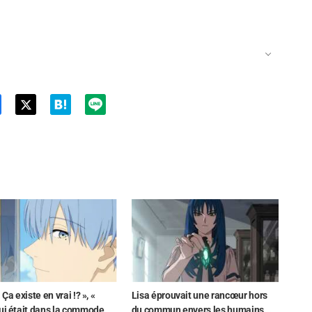
Twit
ter
 Ça existe en vrai !? », «
Lisa éprouvait une rancœur hors
ui était dans la commode
du commun envers les humains...