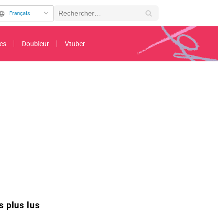
Français
es
Doubleur
Vtuber
irin no Joryukishi no Hibi : Shogikai no Nakamatachi hen » sortira le 26 mars.
s plus lus