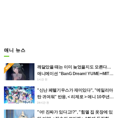
애니 뉴스
깨달았을 때는 이미 늦었을지도 모른다…
애니메이션 “BanG Dream! YUME∞MITA”
제8화, 줄거리·스틸컷 공개
1시간 전
"신난 페텔기우스가 재미있다", "에밀리아
탄 귀여워" 반응, < 리제로 > 애니 10주년
기념 이벤트 비주얼 공개
24시간 전
"어! 진짜가 있다고!?", "힘멜 집 옷장에 있