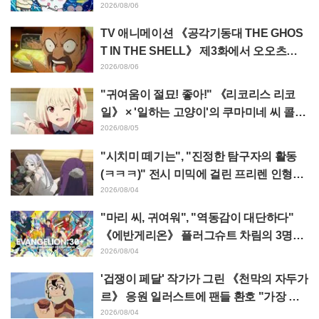
영상이 "생각 이상으로 가혹하다", "노동
2026/08/06
얘기뿐이다"라며 갭에 놀라는 목소리
TV 애니메이션 《공각기동대 THE GHOS
T IN THE SHELL》 제3화에서 오오츠카
아키오가 연기하는 마레스 대령 등장! 캐스
2026/08/06
트 코멘트 & 엔드 카드 공개
"귀여움이 절묘! 좋아!" 《리코리스 리코
일》 × '일하는 고양이'의 쿠마미네 씨 콜라
보 발표에 "좋아!" 반응 잇따라
2026/08/05
"시치미 떼기는", "진정한 탐구자의 활동
(ㅋㅋㅋ)" 전시 미믹에 걸린 프리렌 인형에
태클 쇄도 《장송의 프리렌》
2026/08/04
"마리 씨, 귀여워", "역동감이 대단하다"
《에반게리온》 플러그슈트 차림의 3명을
그린 마츠바라 히데노리 씨의 아름다운 드
2026/08/04
로잉 공개에 화제
'겁쟁이 페달' 작가가 그린 《천막의 자두가
르》 응원 일러스트에 팬들 환호 "가장 평
소 그림체가 다른 사람이 그리면 이렇게 된
2026/08/04