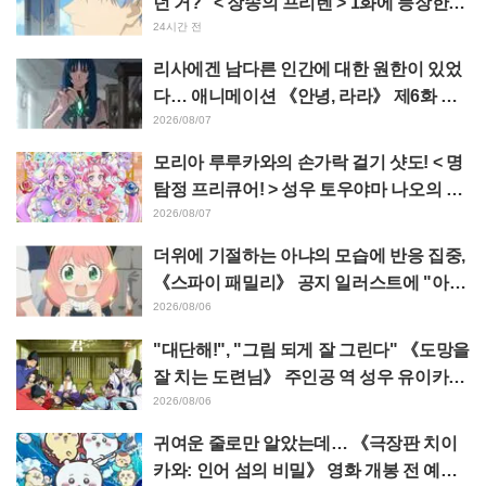
던 거?" < 장송의 프리렌 > 1화에 등장한
'암흑룡의 뿔' 공개에 팬들 경악
24시간 전
리사에겐 남다른 인간에 대한 원한이 있었
다… 애니메이션 《안녕, 라라》 제6화 줄
거리·선공개 컷 공개
2026/08/07
모리아 루루카와의 손가락 걸기 샷도! < 명
탐정 프리큐어! > 성우 토우야마 나오의 드
림 스테이지 관람 보고에 "W 아르카나다"
2026/08/07
반응
더위에 기절하는 아냐의 모습에 반응 집중,
《스파이 패밀리》 공지 일러스트에 "아냐
가 녹고 있다"
2026/08/06
"대단해!", "그림 되게 잘 그린다" 《도망을
잘 치는 도련님》 주인공 역 성우 유이카와
아사키의 제13화 ED 일러스트에 찬사 속
2026/08/06
출
귀여운 줄로만 알았는데… 《극장판 치이
카와: 인어 섬의 비밀》 영화 개봉 전 예습