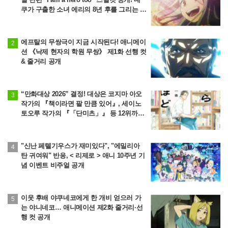
쿠가 구출한 소녀 에리의 8년 후를 그리는 이
야기
에프탈의 무쌍극이 지금 시작된다! 애니메이
션 《낙제 현자의 학원 무쌍》 제1화 선행 컷
& 줄거리 공개
“만화대상 2026” 결정! 대상은 코지마 아오
작가의 『책이라면 팔 만큼 있어』, 세이노
토오루 작가의 『「단미츠」』 등 12위까지
발표
"신난 페텔기우스가 재미있다", "에밀리아
탄 귀여워" 반응, < 리제로 > 애니 10주년 기
념 이벤트 비주얼 공개
이웃 후배 야쿠네코에게 한 개비 얻으러 가
는 야니네코… 애니메이션 제2화 줄거리·선
행 컷 공개