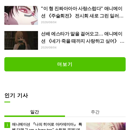
다"
"이 형 진짜아아아 사랑스럽다" 애니메이
션 《주술회전》 전시회 새로 그린 일러스
트에서 이타도리 유지에게 다가가는 초소
2026/08/04
에 팬들 환호
선배 에스타가 말을 걸어오고… 애니메이
션 《네가 죽을 때까지 사랑하고 싶어》 제
5화 줄거리·장면 컷·WEB 예고·에피소드
2026/08/04
포스터 공개
더보기
인기 기사
일간
주간
애니메이션 『나의 히어로 아카데미아』 특
별 단편 "I am a hero too" 스틸컷 공개! 데