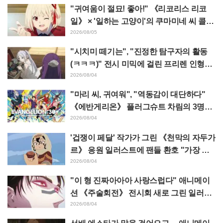
트 코멘트 & 엔드 카드 공개
"귀여움이 절묘! 좋아!" 《리코리스 리코
일》 × '일하는 고양이'의 쿠마미네 씨 콜라
보 발표에 "좋아!" 반응 잇따라
2026/08/05
"시치미 떼기는", "진정한 탐구자의 활동
(ㅋㅋㅋ)" 전시 미믹에 걸린 프리렌 인형에
태클 쇄도 《장송의 프리렌》
2026/08/04
"마리 씨, 귀여워", "역동감이 대단하다"
《에반게리온》 플러그슈트 차림의 3명을
그린 마츠바라 히데노리 씨의 아름다운 드
2026/08/04
로잉 공개에 화제
'겁쟁이 페달' 작가가 그린 《천막의 자두가
르》 응원 일러스트에 팬들 환호 "가장 평
소 그림체가 다른 사람이 그리면 이렇게 된
2026/08/04
다"
"이 형 진짜아아아 사랑스럽다" 애니메이
션 《주술회전》 전시회 새로 그린 일러스
트에서 이타도리 유지에게 다가가는 초소
2026/08/04
에 팬들 환호