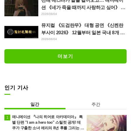
선배 에스타가 말을 걸어오고… 애니메이
션 《네가 죽을 때까지 사랑하고 싶어》 제
5화 줄거리·장면 컷·WEB 예고·에피소드
2026/08/04
포스터 공개
뮤지컬 《도검란무》 대형 공연 《신켄란
부사이 2026》 12월부터 일본 국내 8개 도
시에서 개최 결정! 총 44도검남사가 집결
2026/08/04
더보기
인기 기사
일간
주간
애니메이션 『나의 히어로 아카데미아』 특
별 단편 "I am a hero too" 스틸컷 공개! 데
쿠가 구출한 소녀 에리의 8년 후를 그리는 이