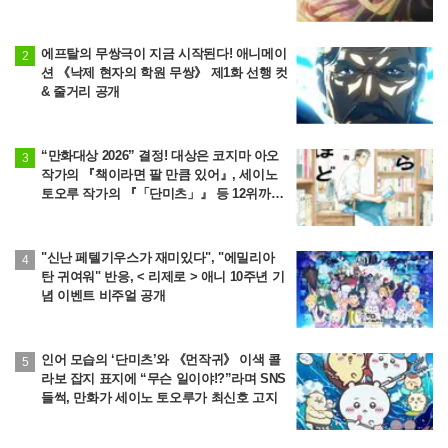
야기
에프탈의 무쌍극이 지금 시작된다! 애니메이
션 《낙제 현자의 학원 무쌍》 제1화 선행 컷
& 줄거리 공개
“만화대상 2026” 결정! 대상은 코지마 아오
작가의 『책이라면 팔 만큼 있어』, 세이노
토오루 작가의 『「단미츠」』 등 12위까지
발표
"신난 페텔기우스가 재미있다", "에밀리아
탄 귀여워" 반응, < 리제로 > 애니 10주년 기
념 이벤트 비주얼 공개
인어 모습의 ‘단미츠’와 《먼작귀》 이색 콜
라보 잡지 표지에 “무슨 일이야!?”라며 SNS
들썩, 만화가 세이노 토오루가 최신호 고지