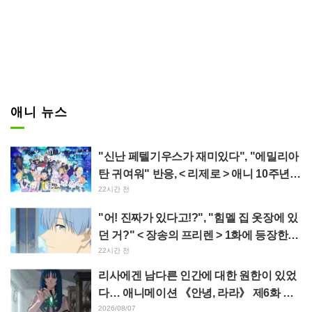
애니 뉴스
"신난 페텔기우스가 재미있다", "에밀리아
탄 귀여워" 반응, < 리제로 > 애니 10주년
기념 이벤트 비주얼 공개
22시간 전
"어! 진짜가 있다고!?", "힘멜 집 옷장에 있
던 거?" < 장송의 프리렌 > 1화에 등장한
'암흑룡의 뿔' 공개에 팬들 경악
22시간 전
리사에겐 남다른 인간에 대한 원한이 있었
다… 애니메이션 《안녕, 라라》 제6화 줄
거리·선공개 컷 공개
2026/08/07