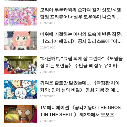
모리아 루루카와의 손가락 걸기 샷도! < 명
탐정 프리큐어! > 성우 토우야마 나오의 드
림 스테이지 관람 보고에 "W 아르카나다"
2026/08/07
반응
더위에 기절하는 아냐의 모습에 반응 집중,
《스파이 패밀리》 공지 일러스트에 "아냐
가 녹고 있다"
2026/08/06
"대단해!", "그림 되게 잘 그린다" 《도망을
잘 치는 도련님》 주인공 역 성우 유이카와
아사키의 제13화 ED 일러스트에 찬사 속
2026/08/06
출
귀여운 줄로만 알았는데… 《극장판 치이
카와: 인어 섬의 비밀》 영화 개봉 전 예습
영상이 "생각 이상으로 가혹하다", "노동
2026/08/06
얘기뿐이다"라며 갭에 놀라는 목소리
TV 애니메이션 《공각기동대 THE GHOS
T IN THE SHELL》 제3화에서 오오츠카
아키오가 연기하는 마레스 대령 등장! 캐스
2026/08/06