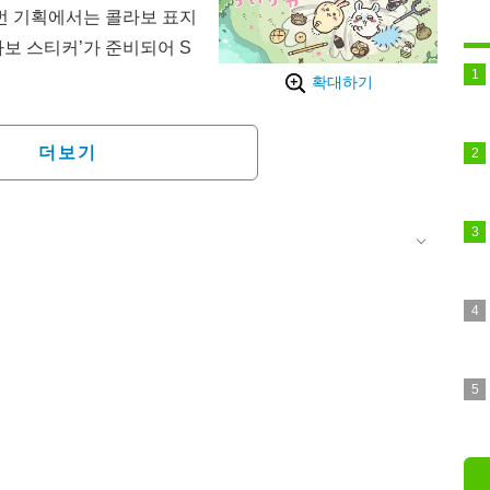
이번 기획에서는 콜라보 표지
콜라보 스티커’가 준비되어 S
확대하기
호 표지를 ‘니카이도 지옥
했으며, 그 주위에 ‘먼작
더보기
할 만한 것은 부록 스티커
풍”의 ‘카이지’ 시리즈 주
)와 효도 카즈타카(성우:
나가노 작가도 자신의 X에
 아오키 하루카), 하치와
자와 아리)가 “감사해...”,
뻐하는 축전 일러스트를 투