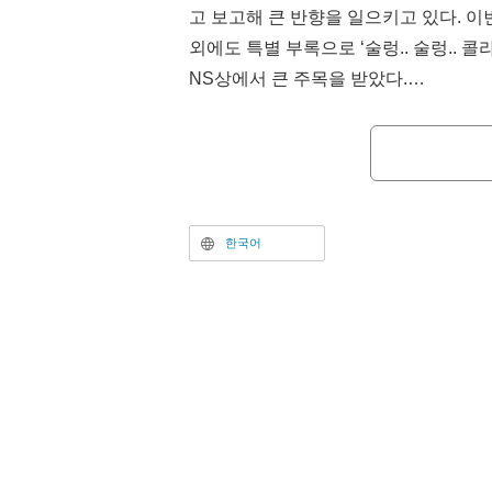
고 보고해 큰 반향을 일으키고 있다. 
외에도 특별 부록으로 ‘술렁.. 술렁.. 
NS상에서 큰 주목을 받았다.
공개된 이미지에서는 모닝 22·23 합병
골프’의 주인공 니카이도 스스무가 장식
귀’ 캐릭터들이 배치되었다. 특히 주목
로, 후쿠모토 작가가 특별히 그린 “먼작귀
인공 이토 카이지(성우: 하기와라 마사토
한국어
츠카야마 마사네)가 등장한다. 여기에 
서 이 게시물을 인용하며 치이카와(성우:
레(성우: 타나카 마코토), 우사기(성우: 오
“압도적인...”이라며 눈물을 흘리며 기
고했다.