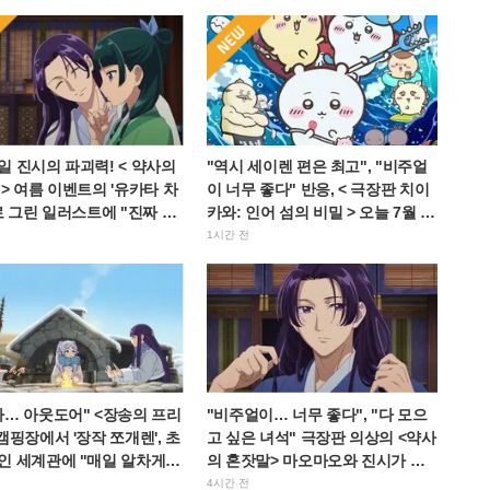
 진시의 파괴력! < 약사의
"역시 세이렌 편은 최고", "비주얼
> 여름 이벤트의 '유카타 차
이 너무 좋다" 반응, < 극장판 치이
로 그린 일러스트에 "진짜 심
카와: 인어 섬의 비밀 > 오늘 7월 24
 뻔", "벽화로 남겨야 한다"
일 개봉
1시간 전
다… 아웃도어" <장송의 프리
"비주얼이… 너무 좋다", "다 모으
캠핑장에서 '장작 쪼개렌', 초
고 싶은 녀석" 극장판 의상의 <약사
인 세계관에 "매일 알차게
의 혼잣말> 마오마오와 진시가 정
"
교한 피규어로 입체화
4시간 전