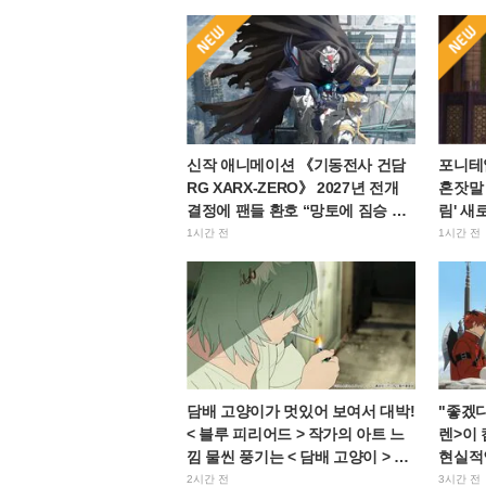
신작 애니메이션 《기동전사 건담
포니테일
RG XARX-ZERO》 2027년 전개
혼잣말 
결정에 팬들 환호 “망토에 짐승 같
림' 새
은 팔이라니!!” “주인공기 엄청 잘
장 멎을
1시간 전
1시간 전
생겼다”
담배 고양이가 멋있어 보여서 대박!
"좋겠
< 블루 피리어드 > 작가의 아트 느
렌>이 
낌 물씬 풍기는 < 담배 고양이 > 일
현실적
러스트에 "어쩌면 예대에 있을 법
보내네
2시간 전
3시간 전