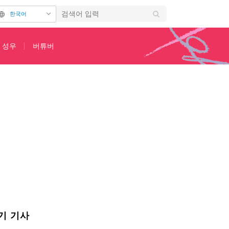
한국어
성우
버튜버
먼작귀’ × 후쿠모토 노부유키 작가의 이색 콜라보
기 기사