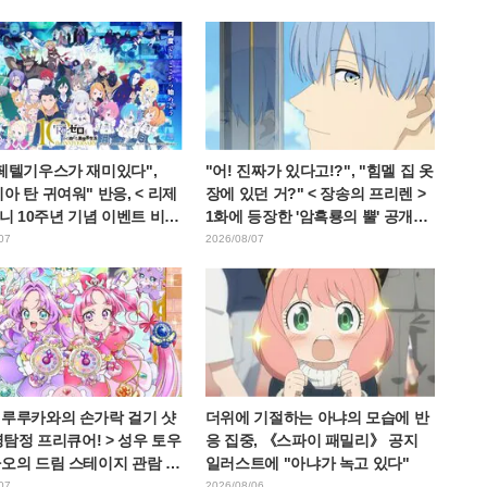
 페텔기우스가 재미있다",
"어! 진짜가 있다고!?", "힘멜 집 옷
아 탄 귀여워" 반응, < 리제
장에 있던 거?" < 장송의 프리렌 >
애니 10주년 기념 이벤트 비주
1화에 등장한 '암흑룡의 뿔' 공개에
개
팬들 경악
07
2026/08/07
 루루카와의 손가락 걸기 샷
더위에 기절하는 아냐의 모습에 반
 명탐정 프리큐어! > 성우 토우
응 집중, 《스파이 패밀리》 공지
나오의 드림 스테이지 관람 보
일러스트에 "아냐가 녹고 있다"
W 아르카나다" 반응
07
2026/08/06