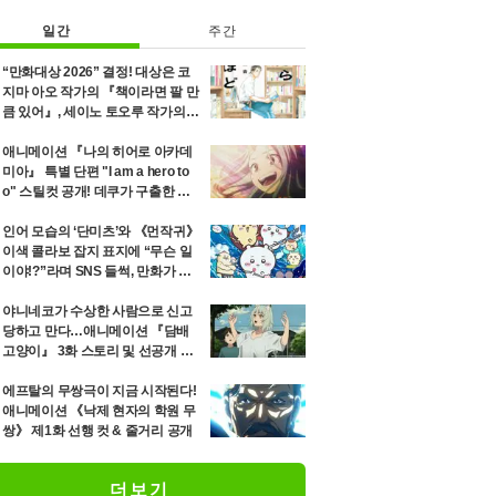
일간
주간
“만화대상 2026” 결정! 대상은 코
지마 아오 작가의 『책이라면 팔 만
큼 있어』, 세이노 토오루 작가의
『「단미츠」』 등 12위까지 발표
애니메이션 『나의 히어로 아카데
미아』 특별 단편 "I am a hero to
o" 스틸컷 공개! 데쿠가 구출한 소
녀 에리의 8년 후를 그리는 이야기
인어 모습의 ‘단미츠’와 《먼작귀》
이색 콜라보 잡지 표지에 “무슨 일
이야!?”라며 SNS 들썩, 만화가 세
이노 토오루가 최신호 고지
야니네코가 수상한 사람으로 신고
당하고 만다…애니메이션 『담배
고양이』 3화 스토리 및 선공개 장
면컷 공개
에프탈의 무쌍극이 지금 시작된다!
애니메이션 《낙제 현자의 학원 무
쌍》 제1화 선행 컷 & 줄거리 공개
더보기