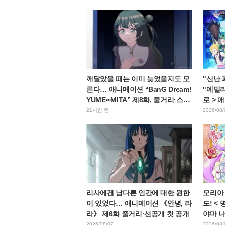
해"
깨달았을 때는 이미 늦었을지도 모
"신난
른다… 애니메이션 “BanG Dream!
"에밀리
YUME∞MITA” 제8화, 줄거리·스틸
로 > 
컷 공개
얼 공
21시간 전
2026/08/
리사에겐 남다른 인간에 대한 원한
모리아
이 있었다… 애니메이션 《안녕, 라
도! <
라》 제6화 줄거리·선공개 컷 공개
야마 
고에 "
2026/08/07
2026/08/