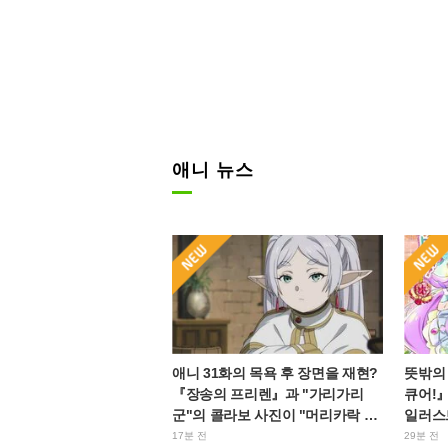
애니 뉴스
애니 31화의 목욕 후 장면을 재현?
뜻밖의
『장송의 프리렌』과 "가리가리
큐어!』
군"의 콜라보 사진이 "머리카락 바
일러스
스타올 감은 스타일"이라며 화제
"제작
17분 전
29분 전