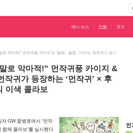
애니 뉴스
만화
굿즈
로 악마적!” 먼작귀풍 카이지 & “술렁.. 술렁..”거리는 먼작귀가 등장하는 ‘
말로 악마적!” 먼작귀풍 카이지 &
 먼작귀가 등장하는 ‘먼작귀’ × 후
 이색 콜라보
0일자 GW 합병호에서 ‘먼작
인
의 합체 콜라보’를 실시했다