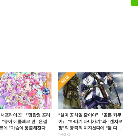
 서프라이즈! 『명탐정 프리
“설마 공식일 줄이야” 『골든 카무
 "큐어 에클레르 편" 완결
이』 “마타기 타니가키”와 “겐지로
트에 "가슴이 뭉클해진다",
쨩”의 궁극의 이지선다에 “둘 다 좋
진의 사랑이 느껴졌다"
다” 반응 폭발
1시간 전