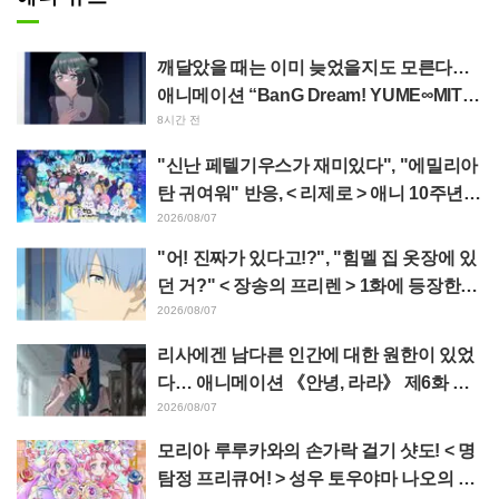
깨달았을 때는 이미 늦었을지도 모른다…
애니메이션 “BanG Dream! YUME∞MITA”
제8화, 줄거리·스틸컷 공개
8시간 전
"신난 페텔기우스가 재미있다", "에밀리아
탄 귀여워" 반응, < 리제로 > 애니 10주년
기념 이벤트 비주얼 공개
2026/08/07
"어! 진짜가 있다고!?", "힘멜 집 옷장에 있
던 거?" < 장송의 프리렌 > 1화에 등장한
'암흑룡의 뿔' 공개에 팬들 경악
2026/08/07
리사에겐 남다른 인간에 대한 원한이 있었
다… 애니메이션 《안녕, 라라》 제6화 줄
거리·선공개 컷 공개
2026/08/07
모리아 루루카와의 손가락 걸기 샷도! < 명
탐정 프리큐어! > 성우 토우야마 나오의 드