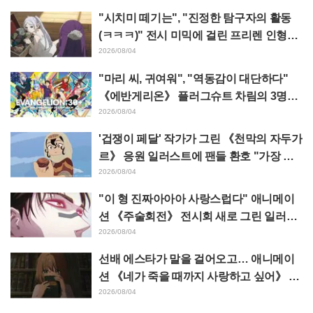
"시치미 떼기는", "진정한 탐구자의 활동
(ㅋㅋㅋ)" 전시 미믹에 걸린 프리렌 인형에
태클 쇄도 《장송의 프리렌》
2026/08/04
"마리 씨, 귀여워", "역동감이 대단하다"
《에반게리온》 플러그슈트 차림의 3명을
그린 마츠바라 히데노리 씨의 아름다운 드
2026/08/04
로잉 공개에 화제
'겁쟁이 페달' 작가가 그린 《천막의 자두가
르》 응원 일러스트에 팬들 환호 "가장 평
소 그림체가 다른 사람이 그리면 이렇게 된
2026/08/04
다"
"이 형 진짜아아아 사랑스럽다" 애니메이
션 《주술회전》 전시회 새로 그린 일러스
트에서 이타도리 유지에게 다가가는 초소
2026/08/04
에 팬들 환호
선배 에스타가 말을 걸어오고… 애니메이
션 《네가 죽을 때까지 사랑하고 싶어》 제
5화 줄거리·장면 컷·WEB 예고·에피소드
2026/08/04
포스터 공개