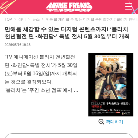
TOP
애니
뉴스
만해를 체감할 수 있는 디지털 콘텐츠까지! ‘블리치 천년혈전
만해를 체감할 수 있는 디지털 콘텐츠까지! ‘블리치
천년혈전 편 -화진담-’ 특별 전시 5월 30일부터 개최
2026/05/16 19:16
‘TV 애니메이션 블리치 천년혈전
편 -화진담- 특별 전시’가 5월 30일
(토)부터 8월 16일(일)까지 개최되
는 것으로 결정되었다.
‘블리치’는 ‘주간 소년 점프’에서 연
재된 쿠보 타이토 작가의 검극 배
틀 액션 만화로, 시리즈 누적 발행
부수 1억 3,000만 부를 넘기는 등
확대하기
완결 후에도 전 세계적으로 꾸준한
인기를 자랑한다. 2004년 10월 방