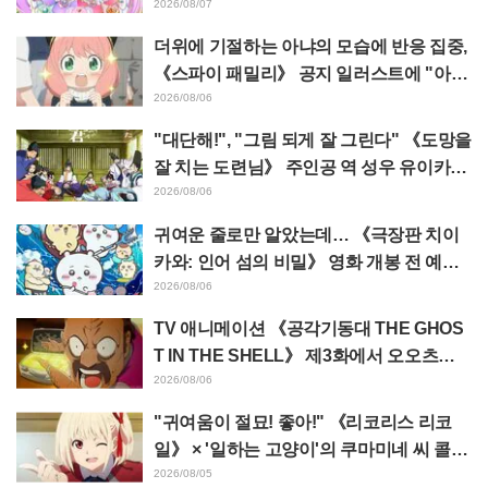
림 스테이지 관람 보고에 "W 아르카나다"
2026/08/07
반응
더위에 기절하는 아냐의 모습에 반응 집중,
《스파이 패밀리》 공지 일러스트에 "아냐
가 녹고 있다"
2026/08/06
"대단해!", "그림 되게 잘 그린다" 《도망을
잘 치는 도련님》 주인공 역 성우 유이카와
아사키의 제13화 ED 일러스트에 찬사 속
2026/08/06
출
귀여운 줄로만 알았는데… 《극장판 치이
카와: 인어 섬의 비밀》 영화 개봉 전 예습
영상이 "생각 이상으로 가혹하다", "노동
2026/08/06
얘기뿐이다"라며 갭에 놀라는 목소리
TV 애니메이션 《공각기동대 THE GHOS
T IN THE SHELL》 제3화에서 오오츠카
아키오가 연기하는 마레스 대령 등장! 캐스
2026/08/06
트 코멘트 & 엔드 카드 공개
"귀여움이 절묘! 좋아!" 《리코리스 리코
일》 × '일하는 고양이'의 쿠마미네 씨 콜라
보 발표에 "좋아!" 반응 잇따라
2026/08/05