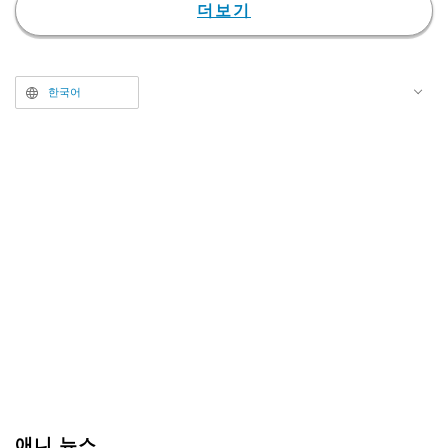
송 시작 이후 360화 이상의 TV 시
더보기
리즈와 4편의 극장판이 제작되었
다. 최종장 ‘천년혈전 편’은 2022년
10월부터 방영이 시작되었으며,
한국어
최종 쿨인 ‘화진담’은 7월부터 방영
될 예정이다.
애니 뉴스