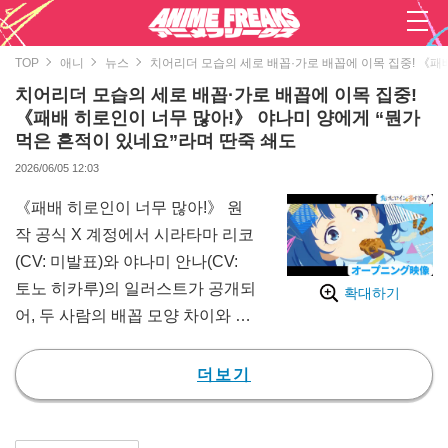
TOP
애니
뉴스
치어리더 모습의 세로 배꼽·가로 배꼽에 이목 집중! 《패
치어리더 모습의 세로 배꼽·가로 배꼽에 이목 집중!
《패배 히로인이 너무 많아!》 야나미 양에게 “뭔가
먹은 흔적이 있네요”라며 딴죽 쇄도
2026/06/05 12:03
《패배 히로인이 너무 많아!》 원
작 공식 X 계정에서 시라타마 리코
(CV: 미발표)와 야나미 안나(CV:
토노 히카루)의 일러스트가 공개되
확대하기
어, 두 사람의 배꼽 모양 차이와 코
믹한 체형 묘사가 팬들 사이에서
큰 화제를 모으고 있다.
더보기
공개된 이미지에서는 푸른색을 기
조로 한 치어리더 의상을 입고 노