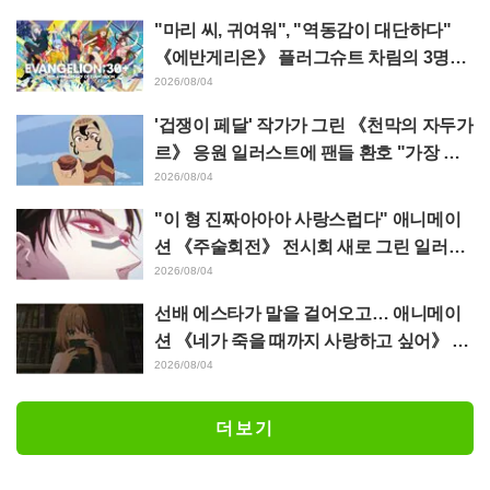
"마리 씨, 귀여워", "역동감이 대단하다"
《에반게리온》 플러그슈트 차림의 3명을
그린 마츠바라 히데노리 씨의 아름다운 드
2026/08/04
로잉 공개에 화제
'겁쟁이 페달' 작가가 그린 《천막의 자두가
르》 응원 일러스트에 팬들 환호 "가장 평
소 그림체가 다른 사람이 그리면 이렇게 된
2026/08/04
다"
"이 형 진짜아아아 사랑스럽다" 애니메이
션 《주술회전》 전시회 새로 그린 일러스
트에서 이타도리 유지에게 다가가는 초소
2026/08/04
에 팬들 환호
선배 에스타가 말을 걸어오고… 애니메이
션 《네가 죽을 때까지 사랑하고 싶어》 제
5화 줄거리·장면 컷·WEB 예고·에피소드
2026/08/04
포스터 공개
더보기