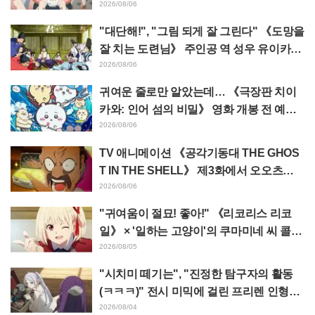
가 녹고 있다"
2026/08/06
"대단해!", "그림 되게 잘 그린다" 《도망을
잘 치는 도련님》 주인공 역 성우 유이카와
아사키의 제13화 ED 일러스트에 찬사 속
2026/08/06
출
귀여운 줄로만 알았는데… 《극장판 치이
카와: 인어 섬의 비밀》 영화 개봉 전 예습
영상이 "생각 이상으로 가혹하다", "노동
2026/08/06
얘기뿐이다"라며 갭에 놀라는 목소리
TV 애니메이션 《공각기동대 THE GHOS
T IN THE SHELL》 제3화에서 오오츠카
아키오가 연기하는 마레스 대령 등장! 캐스
2026/08/06
트 코멘트 & 엔드 카드 공개
"귀여움이 절묘! 좋아!" 《리코리스 리코
일》 × '일하는 고양이'의 쿠마미네 씨 콜라
보 발표에 "좋아!" 반응 잇따라
2026/08/05
"시치미 떼기는", "진정한 탐구자의 활동
(ㅋㅋㅋ)" 전시 미믹에 걸린 프리렌 인형에
태클 쇄도 《장송의 프리렌》
2026/08/04