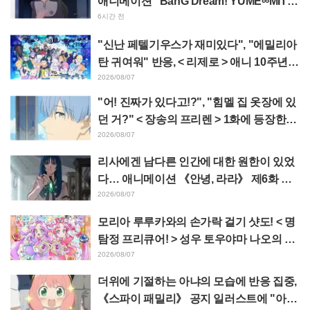
애니메이션 “BanG Dream! YUME∞MITA”
제8화, 줄거리·스틸컷 공개
6시간 전
"신난 페텔기우스가 재미있다", "에밀리아
탄 귀여워" 반응, < 리제로 > 애니 10주년
기념 이벤트 비주얼 공개
2026/08/07
"어! 진짜가 있다고!?", "힘멜 집 옷장에 있
던 거?" < 장송의 프리렌 > 1화에 등장한
'암흑룡의 뿔' 공개에 팬들 경악
2026/08/07
리사에겐 남다른 인간에 대한 원한이 있었
다… 애니메이션 《안녕, 라라》 제6화 줄
거리·선공개 컷 공개
2026/08/07
모리아 루루카와의 손가락 걸기 샷도! < 명
탐정 프리큐어! > 성우 토우야마 나오의 드
림 스테이지 관람 보고에 "W 아르카나다"
2026/08/07
반응
더위에 기절하는 아냐의 모습에 반응 집중,
《스파이 패밀리》 공지 일러스트에 "아냐