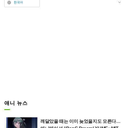
란색 응원 수술을 치켜든 야나미
한국어
와, 그 뒤에서 고양이 귀가 달린 갈
색의 몽실몽실한 동물 의상을 입고
윙크를 하는 시라타마의 모습이 그
려져 있다. 앞쪽에 있는 야나미는
천진난만하게 입을 크게 벌리고 있
지만, 입 주변에는 무언가를 먹은
듯한 흔적이 묻어 있는 것을 확인
할 수 있다. 또한 드러난 복부 주변
은 살짝 부드러워 보이는 살집으로
그려져 있어 옆으로 넓어지는 ‘가
로 배꼽’이 되어 있다. 반면 뒤쪽에
있는 시라타마의 배에는 세로로 긴
‘세로 배꼽’이 그려져 있어, 캐릭터
애니 뉴스
마다의 섬세한 개성 차이가 표현되
어 있다.
깨달았을 때는 이미 늦었을지도 모른다…