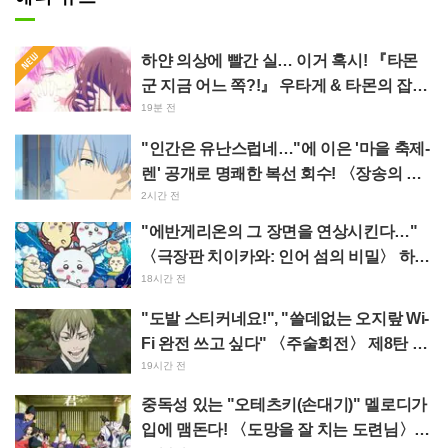
하얀 의상에 빨간 실… 이거 혹시! 『타몬
군 지금 어느 쪽?!』 우타게 & 타몬의 잡지
표지에 "KAWAII 존사…", "미쳤다!"라며
19분 전
팬들 한계화
"인간은 유난스럽네…"에 이은 '마을 축제-
렌' 공개로 명쾌한 복선 회수! 〈장송의 프
리렌〉 "츤데렌이시네요" 반응
2시간 전
"에반게리온의 그 장면을 연상시킨다…"
〈극장판 치이카와: 인어 섬의 비밀〉 하치
와레가 부르는 불길한 PV 화제
18시간 전
"도발 스티커네요!", "쓸데없는 오지랖 Wi-
Fi 완전 쓰고 싶다" 〈주술회전〉 제8탄 사
멸회유 스티커 등장에 팬들 환호
19시간 전
중독성 있는 "오테츠키(손대기)" 멜로디가
입에 맴돈다! 〈도망을 잘 치는 도련님〉