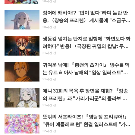
삽입곡 MV 공개에 "레이와 시대에 시대극
20시간 전
캐릭터 송이라니" 화제 만발
장어에 캐비아!? "밥이 없다"라며 놀란 반
응, 〈장송의 프리렌〉 게시물에 "소금구이
라니 일가견 있네" 반향
20시간 전
생동감 넘치는 탄지로 일행에 "화면보다 화
려하다" 반응! 〈극장판 귀멸의 칼날: 무한
성편 제1장 아카자재래〉의 특대 광고가
21시간 전
이케부쿠로에 등장해 큰 반향
귀여운 남매! 『황천의 츠가이』 빙수를 먹
는 유르 & 아사 남매의 “일상 일러스트”에
“너무 눈부셔서 사멸” “완전 커플이잖
21시간 전
아”라는 반응
애니 31화의 목욕 후 장면을 재현? 『장송
의 프리렌』과 "가리가리군"의 콜라보 사
진이 "머리카락 바스타올 감은 스타일"이
21시간 전
라며 화제
뜻밖의 서프라이즈! 『명탐정 프리큐어!』
"큐어 에클레르 편" 완결 일러스트에 "가슴
이 뭉클해진다", "제작진의 사랑이 느껴졌
22시간 전