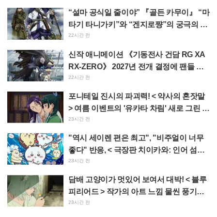
다"
“설마 공식일 줄이야” 『골든 카무이』 “마
타기 타니가키”와 “겐지로쨩”의 궁극의 이
지선다에 “둘 다 좋다” 반응 폭발
22시간 전
신작 애니메이션 《기동전사 건담 RG XA
RX-ZERO》 2027년 전개 결정에 팬들 환
호 “망토에 짐승 같은 팔이라니!!” “주인공
22시간 전
기 엄청 잘생겼다”
포니테일 진시의 파괴력! < 약사의 혼잣말
> 여름 이벤트의 '유카타 차림' 새로 그린 일
러스트에 "진짜 심장 멎을 뻔", "벽화로 남
23시간 전
겨야 한다"
"역시 세이렌 편은 최고", "비주얼이 너무
좋다" 반응, < 극장판 치이카와: 인어 섬의
비밀 > 오늘 7월 24일 개봉
23시간 전
담배 고양이가 멋있어 보여서 대박! < 블루
피리어드 > 작가의 아트 느낌 물씬 풍기는
< 담배 고양이 > 일러스트에 "어쩌면 예대
23시간 전
에 있을 법해"