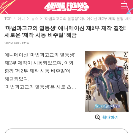
TOP
애니
뉴스
'마법과고교의 열등생' 애니메이션 제2부 제작 결정! 새로운
'마법과고교의 열등생' 애니메이션 제2부 제작 결정!
새로운 '제작 시동 비주얼' 해금
2026/06/06 13:37
애니메이션 '마법과고교의 열등생'
제2부 제작이 시동되었으며, 이와
함께 '제2부 제작 시동 비주얼'이
해금되었다.
'마법과고교의 열등생'은 사토 츠
토무 씨의 소설을 원작으로 하는
스쿨 마기쿠스 작품. 마법사로서
어떤 결함을 안고 있는 오빠 시바
확대하기
타츠야와, 성적이 우수하고 재색을
겸비한 우등생 여동생 시바 미유키