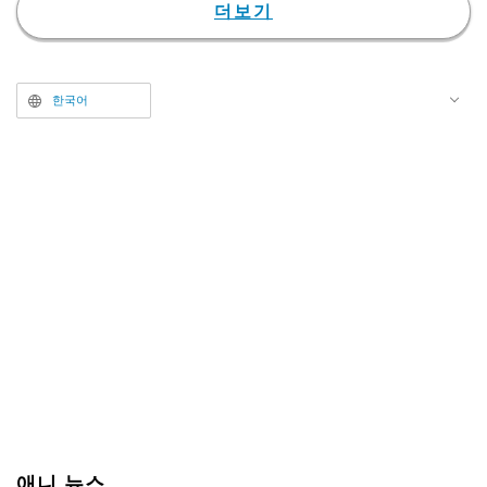
의 활약을 그리고 있다. TV 애니메
더보기
이션은 2014년에 제1시즌이 방송
되었으며, 지금까지 제3시즌까지
제작되었다. 현재 시리즈 중에서도
한국어
손꼽히는 인기를 자랑하는 에피소
드를 영화화한 '극장판 마법과고교
의 열등생: 요츠바 계승 편'이 개봉
중으로, 6월 1일 기준으로 누적 동
원 수 23만 8025명을 기록하는 등
큰 호응을 얻고 있다.
애니 뉴스