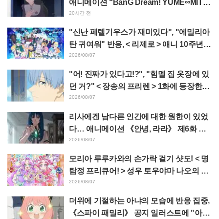
애니메이션 “BanG Dream! YUME∞MITA”
제8화, 줄거리·스틸컷 공개
20시간 전
"신난 페텔기우스가 재미있다", "에밀리아
탄 귀여워" 반응, < 리제로 > 애니 10주년
기념 이벤트 비주얼 공개
2026/08/07
"어! 진짜가 있다고!?", "힘멜 집 옷장에 있
던 거?" < 장송의 프리렌 > 1화에 등장한
'암흑룡의 뿔' 공개에 팬들 경악
2026/08/07
리사에겐 남다른 인간에 대한 원한이 있었
다… 애니메이션 《안녕, 라라》 제6화 줄
거리·선공개 컷 공개
2026/08/07
모리아 루루카와의 손가락 걸기 샷도! < 명
탐정 프리큐어! > 성우 토우야마 나오의 드
림 스테이지 관람 보고에 "W 아르카나다"
2026/08/07
반응
더위에 기절하는 아냐의 모습에 반응 집중,
《스파이 패밀리》 공지 일러스트에 "아냐