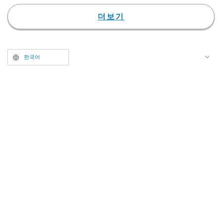
동작은 누적 발행 부수 140만 부를
돌파하며 타카라지마샤에서 간행
더보기
중인 노블 및 코믹 '고양이와 용'(원
작: 아마라, 캐릭터 원안: 오오쿠마
마이, 만화: 사사키 이즈미)이 원작
한국어
이다. 고양이의 손에 자란 용과 고
양이들, 그리고 인간들이 자아내는
신기한 인연의 이야기가 옴니버스
형식으로 그려지는 판타지 작품이
다.