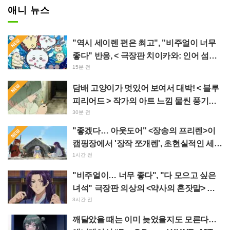
애니 뉴스
"역시 세이렌 편은 최고", "비주얼이 너무
좋다" 반응, < 극장판 치이카와: 인어 섬의
비밀 > 오늘 7월 24일 개봉
15분 전
담배 고양이가 멋있어 보여서 대박! < 블루
피리어드 > 작가의 아트 느낌 물씬 풍기는
< 담배 고양이 > 일러스트에 "어쩌면 예대
30분 전
에 있을 법해"
"좋겠다… 아웃도어" <장송의 프리렌>이
캠핑장에서 '장작 쪼개렌', 초현실적인 세계
관에 "매일 알차게 보내네"
1시간 전
"비주얼이… 너무 좋다", "다 모으고 싶은
녀석" 극장판 의상의 <약사의 혼잣말> 마
오마오와 진시가 정교한 피규어로 입체화
3시간 전
깨달았을 때는 이미 늦었을지도 모른다…