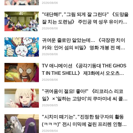
가 녹고 있다"
2026/08/06
"대단해!", "그림 되게 잘 그린다" 《도망을
잘 치는 도련님》 주인공 역 성우 유이카와
아사키의 제13화 ED 일러스트에 찬사 속
2026/08/06
출
귀여운 줄로만 알았는데… 《극장판 치이
카와: 인어 섬의 비밀》 영화 개봉 전 예습
영상이 "생각 이상으로 가혹하다", "노동
2026/08/06
얘기뿐이다"라며 갭에 놀라는 목소리
TV 애니메이션 《공각기동대 THE GHOS
T IN THE SHELL》 제3화에서 오오츠카
아키오가 연기하는 마레스 대령 등장! 캐스
2026/08/06
트 코멘트 & 엔드 카드 공개
"귀여움이 절묘! 좋아!" 《리코리스 리코
일》 × '일하는 고양이'의 쿠마미네 씨 콜라
보 발표에 "좋아!" 반응 잇따라
2026/08/05
"시치미 떼기는", "진정한 탐구자의 활동
(ㅋㅋㅋ)" 전시 미믹에 걸린 프리렌 인형에
태클 쇄도 《장송의 프리렌》
2026/08/04