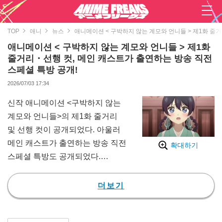
TOP
애니
뉴스
애니메이션 < 구박하지 않는 계모와 언니들 > 제1화 줄거
애니메이션 < 구박하지 않는 계모와 언니들 > 제1화
줄거리・선행 컷, 메인 캐스트가 출연하는 방송 직전
스페셜 특방 공개!
2026/07/03 17:34
신작 애니메이션 <구박하지 않는
계모와 언니들>의 제1화 줄거리
및 선행 컷이 공개되었다. 아울러
메인 캐스트가 출연하는 방송 직전
확대하기
스페셜 특방도 공개되었다.
본작은 누적 발행 부수 100만 부
(※전자책 포함)를 돌파한 인기 만
더보기
화가 원작. 어머니의 죽음을 계기
로 명문가 코노쿠라 가문에 거두어