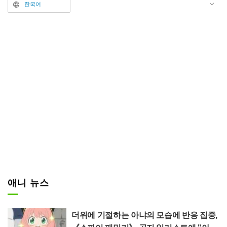
진 소녀 나카무라 미야(CV. 스즈키
한국어
히나)는 첩의 자식인 자신에게 향
할 모진 구박을 각오하고 있었으나
—— 무서워야 할 계모 코노쿠라
테루(CV. 쿠지라)와 의붓언니 코노
쿠라 마리카(CV. 세리자와 유우),
코노쿠라 아리사(CV. 누쿠이 유카)
는… “구박하지 않는다”!? 상냥하
고 따뜻한 새로운 가족과의 일상이
마음에 스며드는 하트풀 갭 코미디
다.
애니 뉴스
더위에 기절하는 아냐의 모습에 반응 집중,