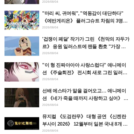
태클 쇄도 《장송의 프리렌》
2026/08/04
"마리 씨, 귀여워", "역동감이 대단하다"
《에반게리온》 플러그슈트 차림의 3명을
그린 마츠바라 히데노리 씨의 아름다운 드
2026/08/04
로잉 공개에 화제
'겁쟁이 페달' 작가가 그린 《천막의 자두가
르》 응원 일러스트에 팬들 환호 "가장 평
소 그림체가 다른 사람이 그리면 이렇게 된
2026/08/04
다"
"이 형 진짜아아아 사랑스럽다" 애니메이
션 《주술회전》 전시회 새로 그린 일러스
트에서 이타도리 유지에게 다가가는 초소
2026/08/04
에 팬들 환호
선배 에스타가 말을 걸어오고… 애니메이
션 《네가 죽을 때까지 사랑하고 싶어》 제
5화 줄거리·장면 컷·WEB 예고·에피소드
2026/08/04
포스터 공개
뮤지컬 《도검란무》 대형 공연 《신켄란
부사이 2026》 12월부터 일본 국내 8개 도
시에서 개최 결정! 총 44도검남사가 집결
2026/08/04