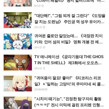
《스파이 패밀리》 공지 일러스트에 "아냐
가 녹고 있다"
9시간 전
"대단해!", "그림 되게 잘 그린다" 《도망을
잘 치는 도련님》 주인공 역 성우 유이카와
아사키의 제13화 ED 일러스트에 찬사 속
10시간 전
출
귀여운 줄로만 알았는데… 《극장판 치이
카와: 인어 섬의 비밀》 영화 개봉 전 예습
영상이 "생각 이상으로 가혹하다", "노동
10시간 전
얘기뿐이다"라며 갭에 놀라는 목소리
TV 애니메이션 《공각기동대 THE GHOS
T IN THE SHELL》 제3화에서 오오츠카
아키오가 연기하는 마레스 대령 등장! 캐스
16시간 전
트 코멘트 & 엔드 카드 공개
"귀여움이 절묘! 좋아!" 《리코리스 리코
일》 × '일하는 고양이'의 쿠마미네 씨 콜라
보 발표에 "좋아!" 반응 잇따라
2026/08/05
"시치미 떼기는", "진정한 탐구자의 활동
(ㅋㅋㅋ)" 전시 미믹에 걸린 프리렌 인형에