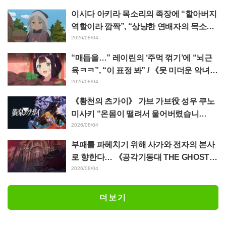
이시다 아키라 목소리의 족장에 “할아버지
역할이라 깜짝”, “상냥한 연배자의 목소리
도 좋네” 애니메이션 《천막의 자두가르》
2026/08/04
6화
“매듭을…” 레이린의 ‘주먹 꺾기’에 “뇌근
육ㅋㅋ”, “이 표정 봐” / 《못 미더운 악녀입
니다만》 4화
2026/08/04
《황천의 츠가이》 가브 가브役 성우 쿠노
미사키 “온몸이 떨려서 울어버렸습니
다…” 제17화에서의 “혼신의 명연” 비하인
2026/08/04
드를 밝히다
부패를 파헤치기 위해 사가와 전자의 본사
로 향한다… 《공각기동대 THE GHOST I
N THE SHELL》 제5화 줄거리·장면 컷·에
2026/08/04
피소드 비주얼 공개
더보기