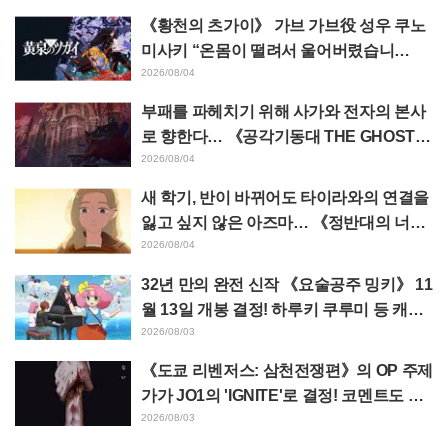
《황천의 츠가이》 가브 가브役 성우 쿠노
미사키 “온몸이 떨려서 울어버렸습니
다…” 제17화에서의 “혼신의 명연” 비하인
2026/08/04
드를 밝히다
부패를 파헤치기 위해 사가와 전자의 본사
로 향한다… 《공각기동대 THE GHOST I
N THE SHELL》 제5화 줄거리·장면 컷·에
2026/08/04
피소드 비주얼 공개
새 학기, 반이 바뀌어도 타이라와의 연결을
잃고 싶지 않은 아즈마… 《정반대의 너와
나》 제18화 줄거리·장면 컷 해금
2026/08/04
32년 만의 완전 신작 《요술공주 밍키》 11
월 13일 개봉 결정! 하루키 쿠루미 등 캐스
트, 메인 비주얼 & 특보 해금
2026/08/03
《도쿄 리벤저스: 삼천전쟁편》의 OP 주제
가가 JO1의 'IGNITE'로 결정! 코멘트도 도
착
2026/08/03