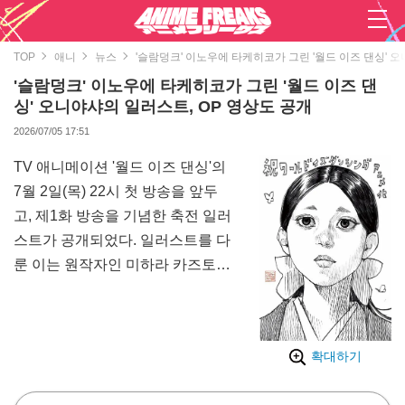
TOP
애니
뉴스
'슬람덩크' 이노우에 타케히코가 그린 '월드 이즈 댄싱' 
'슬람덩크' 이노우에 타케히코가 그린 '월드 이즈 댄
싱' 오니야샤의 일러스트, OP 영상도 공개
2026/07/05 17:51
TV 애니메이션 '월드 이즈 댄싱'의
7월 2일(목) 22시 첫 방송을 앞두
고, 제1화 방송을 기념한 축전 일러
스트가 공개되었다. 일러스트를 다
룬 이는 원작자인 미하라 카즈토
작가가 어시스턴트로 사사했던 '슬
람덩크', '배가본드' 등으로 잘 알려
진 만화가 이노우에 타케히코 씨.
확대하기
이노우에 작가 특유의 터치로 주인
공 오니야샤가 새롭게 그려졌다.