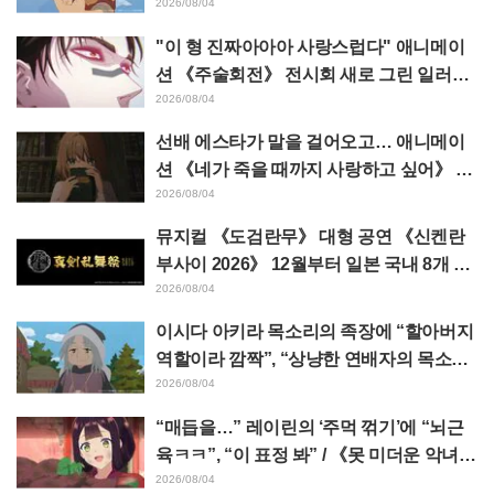
소 그림체가 다른 사람이 그리면 이렇게 된
2026/08/04
다"
"이 형 진짜아아아 사랑스럽다" 애니메이
션 《주술회전》 전시회 새로 그린 일러스
트에서 이타도리 유지에게 다가가는 초소
2026/08/04
에 팬들 환호
선배 에스타가 말을 걸어오고… 애니메이
션 《네가 죽을 때까지 사랑하고 싶어》 제
5화 줄거리·장면 컷·WEB 예고·에피소드
2026/08/04
포스터 공개
뮤지컬 《도검란무》 대형 공연 《신켄란
부사이 2026》 12월부터 일본 국내 8개 도
시에서 개최 결정! 총 44도검남사가 집결
2026/08/04
이시다 아키라 목소리의 족장에 “할아버지
역할이라 깜짝”, “상냥한 연배자의 목소리
도 좋네” 애니메이션 《천막의 자두가르》
2026/08/04
6화
“매듭을…” 레이린의 ‘주먹 꺾기’에 “뇌근
육ㅋㅋ”, “이 표정 봐” / 《못 미더운 악녀입
니다만》 4화
2026/08/04