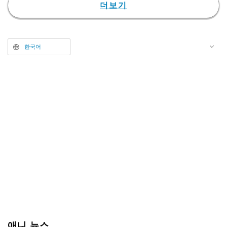
또한, 이에 맞춰 마카로니 앤피츠
더보기
의 오프닝 테마 '슈쇼(終宵)'를 사용
한 오프닝 영상도 해금되었다. 흑
백 세계에서 선명하게 색이 입혀져
한국어
가는, 애니메이션 본편과는 다른
터치의 영상이 전개되며, 스태프
크레딧의 제자(題字)는 본 작품의
타이틀 글씨도 담당한 서예가 네모
토 사토시가 맡았다. 한편, 마카로
니 앤피츠의 코멘트 영상도 공식 X
를 통해 공개되었다.
애니 뉴스