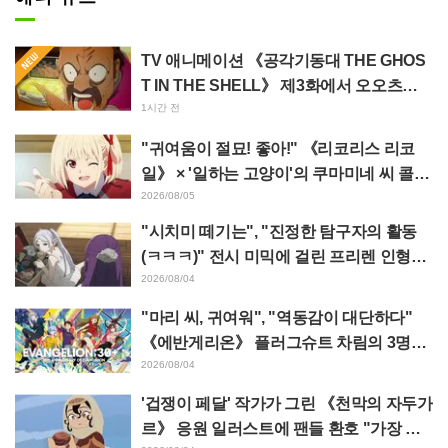
TV 애니메이션 《공각기동대 THE GHOS
T IN THE SHELL》 제3화에서 오오츠카
아키오가 연기하는 마레스 대령 등장! 캐스
1시간 전
트 코멘트 & 엔드 카드 공개
"귀여움이 절묘! 좋아!" 《리코리스 리코
일》 × '일하는 고양이'의 쿠마미네 씨 콜라
보 발표에 "좋아!" 반응 잇따라
2026/08/05
"시치미 떼기는", "진정한 탐구자의 활동
(ㅋㅋㅋ)" 전시 미믹에 걸린 프리렌 인형에
태클 쇄도 《장송의 프리렌》
2026/08/04
"마리 씨, 귀여워", "역동감이 대단하다"
《에반게리온》 플러그슈트 차림의 3명을
그린 마츠바라 히데노리 씨의 아름다운 드
2026/08/04
로잉 공개에 화제
'겁쟁이 페달' 작가가 그린 《천막의 자두가
르》 응원 일러스트에 팬들 환호 "가장 평