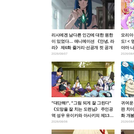
리사에겐 남다른 인간에 대한 원한
모리아
이 있었다… 애니메이션 《안녕, 라
도! <
라》 제6화 줄거리·선공개 컷 공개
야마 
고에 "
2026/08/07
2026/08/
"대단해!", "그림 되게 잘 그린다"
귀여운
《도망을 잘 치는 도련님》 주인공
판 치이
역 성우 유이카와 아사키의 제13화
화 개봉
ED 일러스트에 찬사 속출
으로 가
2026/08/06
2026/08/
다"라