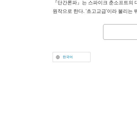
『단간론파』는 스파이크 춘소프트의 대
원작으로 한다. '초고교급'이라 불리는
이 폐쇄된 학원을 무대로 극한 상태의 
임 스토리가 그려진다.
한국어