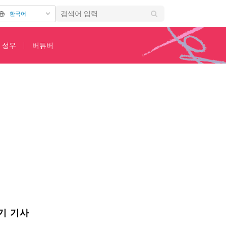
한국어
성우
버튜버
기 기사