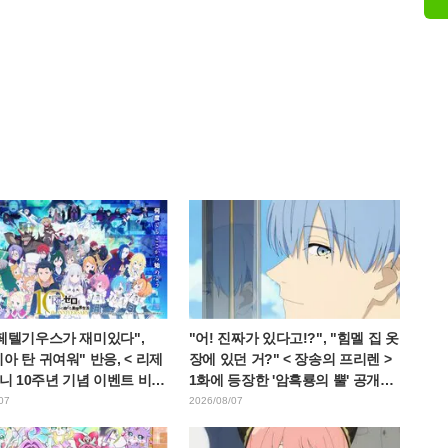
 페텔기우스가 재미있다",
"어! 진짜가 있다고!?", "힘멜 집 옷
아 탄 귀여워" 반응, < 리제
장에 있던 거?" < 장송의 프리렌 >
애니 10주년 기념 이벤트 비주
1화에 등장한 '암흑룡의 뿔' 공개에
개
팬들 경악
07
2026/08/07