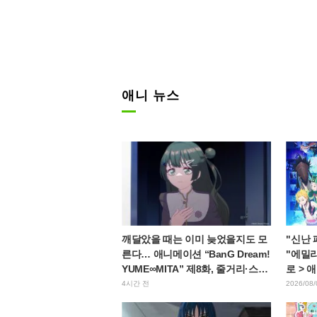
애니 뉴스
깨달았을 때는 이미 늦었을지도 모
"신난
른다… 애니메이션 “BanG Dream!
"에밀리
YUME∞MITA” 제8화, 줄거리·스틸
로 > 
컷 공개
얼 공
4시간 전
2026/08/