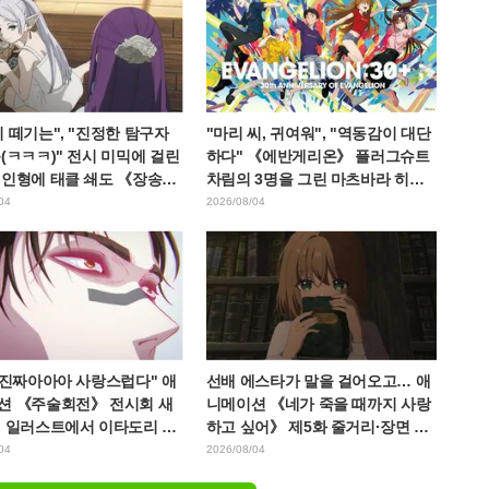
 떼기는", "진정한 탐구자
"마리 씨, 귀여워", "역동감이 대단
(ㅋㅋㅋ)" 전시 미믹에 걸린
하다" 《에반게리온》 플러그슈트
 인형에 태클 쇄도 《장송의
차림의 3명을 그린 마츠바라 히데
》
노리 씨의 아름다운 드로잉 공개에
04
2026/08/04
화제
 진짜아아아 사랑스럽다" 애
선배 에스타가 말을 걸어오고… 애
션 《주술회전》 전시회 새
니메이션 《네가 죽을 때까지 사랑
린 일러스트에서 이타도리 유
하고 싶어》 제5화 줄거리·장면 컷·
 다가가는 초소에 팬들 환호
WEB 예고·에피소드 포스터 공개
04
2026/08/04