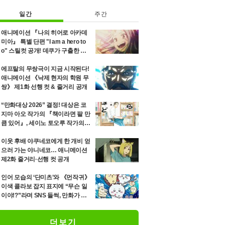
일간
주간
애니메이션 『나의 히어로 아카데
미아』 특별 단편 "I am a hero to
o" 스틸컷 공개! 데쿠가 구출한 소
녀 에리의 8년 후를 그리는 이야기
에프탈의 무쌍극이 지금 시작된다!
애니메이션 《낙제 현자의 학원 무
쌍》 제1화 선행 컷 & 줄거리 공개
“만화대상 2026” 결정! 대상은 코
지마 아오 작가의 『책이라면 팔 만
큼 있어』, 세이노 토오루 작가의
『「단미츠」』 등 12위까지 발표
이웃 후배 야쿠네코에게 한 개비 얻
으러 가는 야니네코… 애니메이션
제2화 줄거리·선행 컷 공개
인어 모습의 ‘단미츠’와 《먼작귀》
이색 콜라보 잡지 표지에 “무슨 일
이야!?”라며 SNS 들썩, 만화가 세
이노 토오루가 최신호 고지
더보기