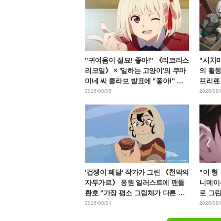
"귀여움이 절묘! 좋아!" 《리코리스
"시치미
리코일》 × '일하는 고양이'의 쿠마
의 활동
미네 씨 콜라보 발표에 "좋아!" 반
프리렌
응 잇따라
프리렌
2026/08/05
2026/08/
'겁쟁이 페달' 작가가 그린 《천막의
"이 형
자두가르》 응원 일러스트에 팬들
니메이
환호 "가장 평소 그림체가 다른 사
로 그
람이 그리면 이렇게 된다"
지에게
2026/08/04
2026/08/