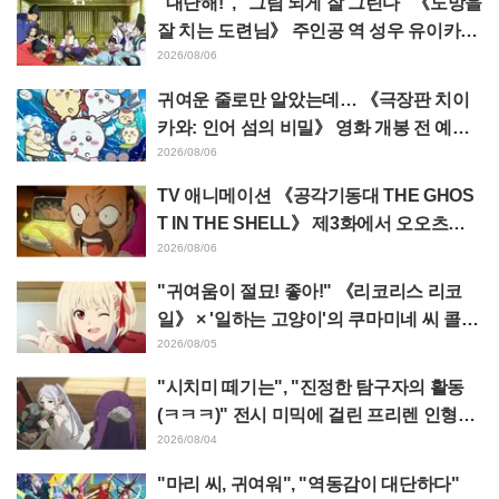
"대단해!", "그림 되게 잘 그린다" 《도망을
잘 치는 도련님》 주인공 역 성우 유이카와
아사키의 제13화 ED 일러스트에 찬사 속
2026/08/06
출
귀여운 줄로만 알았는데… 《극장판 치이
카와: 인어 섬의 비밀》 영화 개봉 전 예습
영상이 "생각 이상으로 가혹하다", "노동
2026/08/06
얘기뿐이다"라며 갭에 놀라는 목소리
TV 애니메이션 《공각기동대 THE GHOS
T IN THE SHELL》 제3화에서 오오츠카
아키오가 연기하는 마레스 대령 등장! 캐스
2026/08/06
트 코멘트 & 엔드 카드 공개
"귀여움이 절묘! 좋아!" 《리코리스 리코
일》 × '일하는 고양이'의 쿠마미네 씨 콜라
보 발표에 "좋아!" 반응 잇따라
2026/08/05
"시치미 떼기는", "진정한 탐구자의 활동
(ㅋㅋㅋ)" 전시 미믹에 걸린 프리렌 인형에
태클 쇄도 《장송의 프리렌》
2026/08/04
"마리 씨, 귀여워", "역동감이 대단하다"