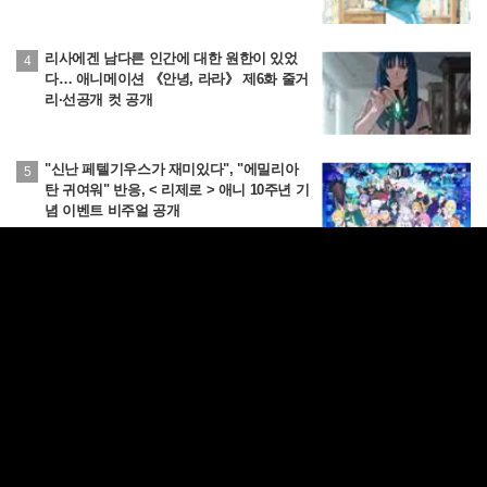
발표
리사에겐 남다른 인간에 대한 원한이 있었
다… 애니메이션 《안녕, 라라》 제6화 줄거
리·선공개 컷 공개
"신난 페텔기우스가 재미있다", "에밀리아
탄 귀여워" 반응, < 리제로 > 애니 10주년 기
념 이벤트 비주얼 공개
더보기
회사소개