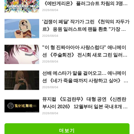
《에반게리온》 플러그슈트 차림의 3명을
그린 마츠바라 히데노리 씨의 아름다운 드
2026/08/04
로잉 공개에 화제
'겁쟁이 페달' 작가가 그린 《천막의 자두가
르》 응원 일러스트에 팬들 환호 "가장 평
소 그림체가 다른 사람이 그리면 이렇게 된
2026/08/04
다"
"이 형 진짜아아아 사랑스럽다" 애니메이
션 《주술회전》 전시회 새로 그린 일러스
트에서 이타도리 유지에게 다가가는 초소
2026/08/04
에 팬들 환호
선배 에스타가 말을 걸어오고… 애니메이
션 《네가 죽을 때까지 사랑하고 싶어》 제
5화 줄거리·장면 컷·WEB 예고·에피소드
2026/08/04
포스터 공개
뮤지컬 《도검란무》 대형 공연 《신켄란
부사이 2026》 12월부터 일본 국내 8개 도
시에서 개최 결정! 총 44도검남사가 집결
2026/08/04
더보기