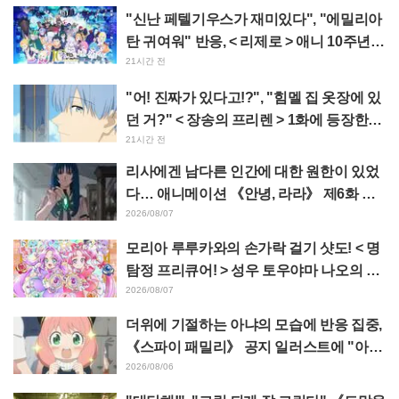
"신난 페텔기우스가 재미있다", "에밀리아
탄 귀여워" 반응, < 리제로 > 애니 10주년
기념 이벤트 비주얼 공개
21시간 전
"어! 진짜가 있다고!?", "힘멜 집 옷장에 있
던 거?" < 장송의 프리렌 > 1화에 등장한
'암흑룡의 뿔' 공개에 팬들 경악
21시간 전
리사에겐 남다른 인간에 대한 원한이 있었
다… 애니메이션 《안녕, 라라》 제6화 줄
거리·선공개 컷 공개
2026/08/07
모리아 루루카와의 손가락 걸기 샷도! < 명
탐정 프리큐어! > 성우 토우야마 나오의 드
림 스테이지 관람 보고에 "W 아르카나다"
2026/08/07
반응
더위에 기절하는 아냐의 모습에 반응 집중,
《스파이 패밀리》 공지 일러스트에 "아냐
가 녹고 있다"
2026/08/06