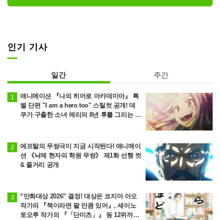
인기 기사
일간
주간
애니메이션 『나의 히어로 아카데미아』 특
별 단편 "I am a hero too" 스틸컷 공개! 데
쿠가 구출한 소녀 에리의 8년 후를 그리는 이
야기
에프탈의 무쌍극이 지금 시작된다! 애니메이
션 《낙제 현자의 학원 무쌍》 제1화 선행 컷
& 줄거리 공개
“만화대상 2026” 결정! 대상은 코지마 아오
작가의 『책이라면 팔 만큼 있어』, 세이노
토오루 작가의 『「단미츠」』 등 12위까지