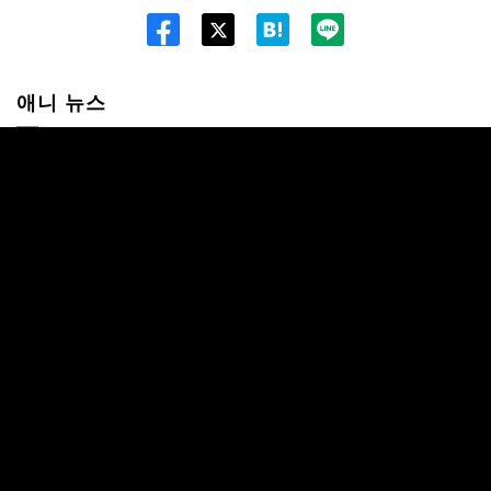
한국어
Twitt
er
애니 뉴스
"신난 페텔기우스가 재미있다", "에밀리아