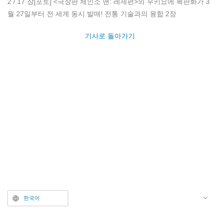
2 / 17 장
[포토] <극장판 체인소 맨: 레제편>의 우키요에 목판화가 3
월 27일부터 전 세계 동시 발매! 전통 기술과의 융합 2장
기사로 돌아가기