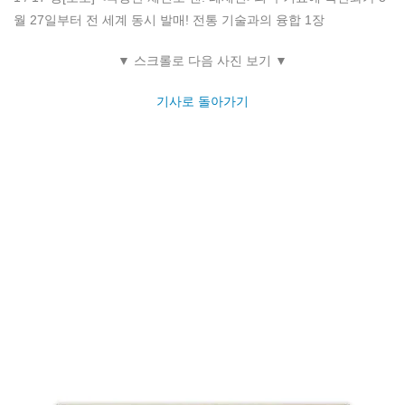
1 / 17 장
[포토] <극장판 체인소 맨: 레제편>의 우키요에 목판화가 3
월 27일부터 전 세계 동시 발매! 전통 기술과의 융합 1장
▼ 스크롤로 다음 사진 보기 ▼
기사로 돌아가기