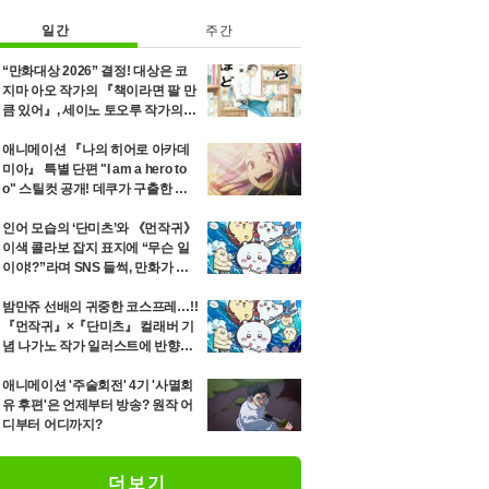
일간
주간
“만화대상 2026” 결정! 대상은 코
지마 아오 작가의 『책이라면 팔 만
큼 있어』, 세이노 토오루 작가의
『「단미츠」』 등 12위까지 발표
애니메이션 『나의 히어로 아카데
미아』 특별 단편 "I am a hero to
o" 스틸컷 공개! 데쿠가 구출한 소
녀 에리의 8년 후를 그리는 이야기
인어 모습의 ‘단미츠’와 《먼작귀》
이색 콜라보 잡지 표지에 “무슨 일
이야!?”라며 SNS 들썩, 만화가 세
이노 토오루가 최신호 고지
밤만쥬 선배의 귀중한 코스프레…!!
『먼작귀』×『단미츠』 컬래버 기
념 나가노 작가 일러스트에 반향
"혀 날름 귀여워"
애니메이션 '주술회전' 4기 '사멸회
유 후편'은 언제부터 방송? 원작 어
디부터 어디까지?
더보기