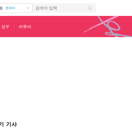
한국어
성우
버튜버
& 제2탄 PV 공개!
기 기사