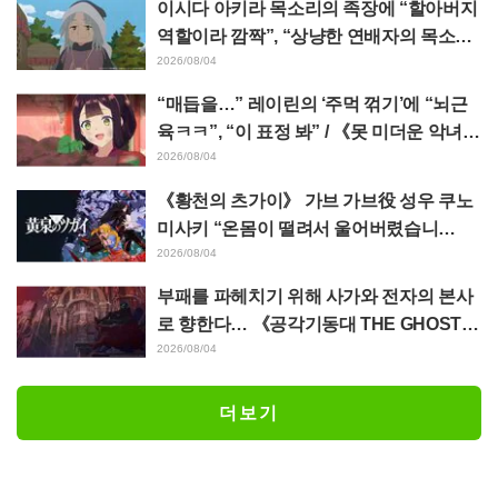
이시다 아키라 목소리의 족장에 “할아버지
역할이라 깜짝”, “상냥한 연배자의 목소리
도 좋네” 애니메이션 《천막의 자두가르》
2026/08/04
6화
“매듭을…” 레이린의 ‘주먹 꺾기’에 “뇌근
육ㅋㅋ”, “이 표정 봐” / 《못 미더운 악녀입
니다만》 4화
2026/08/04
《황천의 츠가이》 가브 가브役 성우 쿠노
미사키 “온몸이 떨려서 울어버렸습니
다…” 제17화에서의 “혼신의 명연” 비하인
2026/08/04
드를 밝히다
부패를 파헤치기 위해 사가와 전자의 본사
로 향한다… 《공각기동대 THE GHOST I
N THE SHELL》 제5화 줄거리·장면 컷·에
2026/08/04
피소드 비주얼 공개
더보기