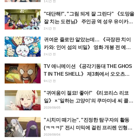
가 녹고 있다"
1시간 전
"대단해!", "그림 되게 잘 그린다" 《도망을
잘 치는 도련님》 주인공 역 성우 유이카와
아사키의 제13화 ED 일러스트에 찬사 속
2시간 전
출
귀여운 줄로만 알았는데… 《극장판 치이
카와: 인어 섬의 비밀》 영화 개봉 전 예습
영상이 "생각 이상으로 가혹하다", "노동
2시간 전
얘기뿐이다"라며 갭에 놀라는 목소리
TV 애니메이션 《공각기동대 THE GHOS
T IN THE SHELL》 제3화에서 오오츠카
아키오가 연기하는 마레스 대령 등장! 캐스
9시간 전
트 코멘트 & 엔드 카드 공개
"귀여움이 절묘! 좋아!" 《리코리스 리코
일》 × '일하는 고양이'의 쿠마미네 씨 콜라
보 발표에 "좋아!" 반응 잇따라
2026/08/05
"시치미 떼기는", "진정한 탐구자의 활동
(ㅋㅋㅋ)" 전시 미믹에 걸린 프리렌 인형에
태클 쇄도 《장송의 프리렌》
2026/08/04