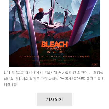
1 / 6 장
[포토] 애니메이션 『블리치 천년혈전 편-화진담-』 호정십
삼대와 친위대의 격전을 그린 파이널 PV 공개! OP&ED 음원도 최초
해금 1장
기사 읽기