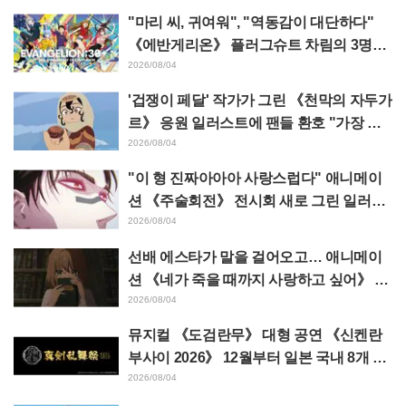
"마리 씨, 귀여워", "역동감이 대단하다"
《에반게리온》 플러그슈트 차림의 3명을
그린 마츠바라 히데노리 씨의 아름다운 드
2026/08/04
로잉 공개에 화제
'겁쟁이 페달' 작가가 그린 《천막의 자두가
르》 응원 일러스트에 팬들 환호 "가장 평
소 그림체가 다른 사람이 그리면 이렇게 된
2026/08/04
다"
"이 형 진짜아아아 사랑스럽다" 애니메이
션 《주술회전》 전시회 새로 그린 일러스
트에서 이타도리 유지에게 다가가는 초소
2026/08/04
에 팬들 환호
선배 에스타가 말을 걸어오고… 애니메이
션 《네가 죽을 때까지 사랑하고 싶어》 제
5화 줄거리·장면 컷·WEB 예고·에피소드
2026/08/04
포스터 공개
뮤지컬 《도검란무》 대형 공연 《신켄란
부사이 2026》 12월부터 일본 국내 8개 도
시에서 개최 결정! 총 44도검남사가 집결
2026/08/04