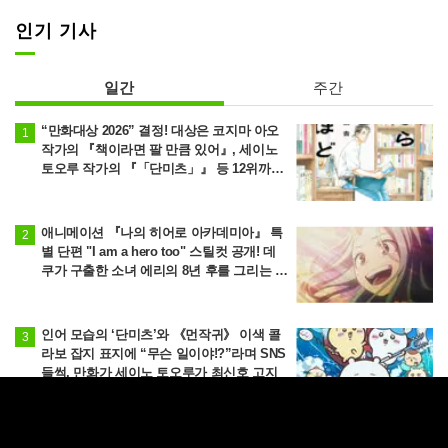
인기 기사
일간
주간
“만화대상 2026” 결정! 대상은 코지마 아오
작가의 『책이라면 팔 만큼 있어』, 세이노
토오루 작가의 『「단미츠」』 등 12위까지
발표
애니메이션 『나의 히어로 아카데미아』 특
별 단편 "I am a hero too" 스틸컷 공개! 데
쿠가 구출한 소녀 에리의 8년 후를 그리는 이
야기
인어 모습의 ‘단미츠’와 《먼작귀》 이색 콜
라보 잡지 표지에 “무슨 일이야!?”라며 SNS
들썩, 만화가 세이노 토오루가 최신호 고지
에프탈의 무쌍극이 지금 시작된다! 애니메이