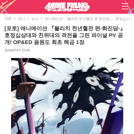
TOP
애니
뉴스
애니메이션 『블리치 천년혈전 편-화진담-』 호정십삼대와 
[포토] 애니메이션 『블리치 천년혈전 편-화진담-』
호정십삼대와 친위대의 격전을 그린 파이널 PV 공
개! OP&ED 음원도 최초 해금 1장
2026/07/07 22:09