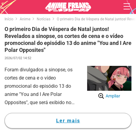
Início
Anime
Notícias
O primeiro Dia de Véspera de Natal juntos! Reve
O primeiro Dia de Véspera de Natal juntos!
Revelados a sinopse, os cortes de cena e o vídeo
promocional do episódio 13 do anime "You and I Are
Polar Opposites"
2026/07/02 14:52
Foram divulgados a sinopse, os
cortes de cena e o vídeo
promocional do episódio 13 do
anime "You and I Are Polar
Ampliar
Opposites", que será exibido no
domingo, 5 de julho.
"You and I Are Polar Opposites" é
Ler mais
baseado no mangá de comédia
romântica de Kocha Agasawa,