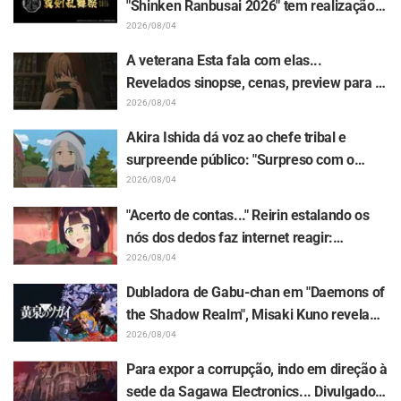
"Shinken Ranbusai 2026" tem realização
confirmada em 8 cidades do Japão a
2026/08/04
partir de dezembro! Todos os 44 Touken
A veterana Esta fala com elas...
Danshi estarão reunidos
Revelados sinopse, cenas, preview para a
WEB e pôsteres do episódio 5 do anime "I
2026/08/04
Want to Love You Till Your Dying Day"
Akira Ishida dá voz ao chefe tribal e
surpreende público: "Surpreso com o
papel de vovô" "A voz de um idoso gentil
2026/08/04
também ficou ótima" / Episódio 6 do
"Acerto de contas..." Reirin estalando os
anime "Jaadugar: A Witch in Mongolia"
nós dos dedos faz internet reagir:
"Totalmente marombeira kkkk" "Olha a
2026/08/04
cara dela" / Episódio 4 de "Though I Am an
Dubladora de Gabu-chan em "Daemons of
Inept Villainess"
the Shadow Realm", Misaki Kuno revela
bastidores de sua "atuação de alma" no
2026/08/04
episódio 17: "Meu corpo inteiro tremia e
Para expor a corrupção, indo em direção à
acabei chorando..."
sede da Sagawa Electronics... Divulgados