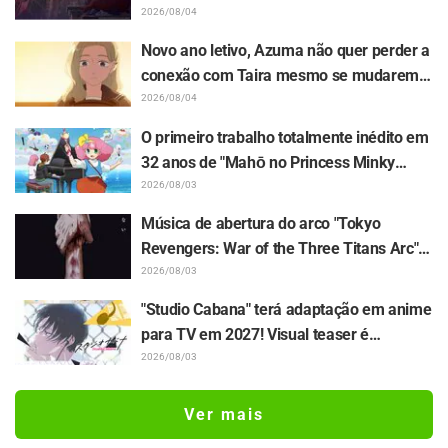
a sinopse, os cortes de cena e o visual do
2026/08/04
episódio 5 de "The Ghost in the Shell"
Novo ano letivo, Azuma não quer perder a
conexão com Taira mesmo se mudarem
de turma... Divulgados a sinopse e os
2026/08/04
cortes de cena do episódio 18 de "You and
O primeiro trabalho totalmente inédito em
I Are Polar Opposites"
32 anos de "Mahō no Princess Minky
Momo Akogare no Yume e Magokoro no
2026/08/03
Duo" tem estreia confirmada para 13 de
Música de abertura do arco "Tokyo
novembro! Revelados o elenco com
Revengers: War of the Three Titans Arc"
Kurumi Haruki, o visual principal e o
será "IGNITE", do grupo JO1! Comentários
2026/08/03
teaser oficial
dos integrantes também são revelados
"Studio Cabana" terá adaptação em anime
para TV em 2027! Visual teaser é
revelado, e Sayumi Suzushiro continuará
2026/08/03
no papel de Yukari Maki após o PV do
mangá
Ver mais