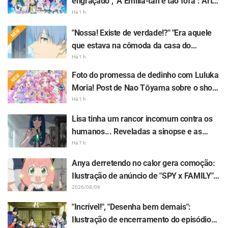
engraçado", "A Emilia-tan é tão fofa": Arte
comemorativa dos 10 anos do anime de
Há 1 h
"Re:ZERO" gera grande repercussão
"Nossa! Existe de verdade!?" "Era aquele
que estava na cômoda da casa do
Himmel?" Publicação do "chifre do dragão
Há 1 h
negro" do 1º episódio de "Frieren e a
Foto do promessa de dedinho com Luluka
Jornada Para o Além" surpreende os fãs
Moria! Post de Nao Tōyama sobre o show
de "Star Detective Precure!" gera
Há 1 h
repercussão: "É a dupla Arcana"
Lisa tinha um rancor incomum contra os
humanos... Reveladas a sinopse e as
imagens prévias do episódio 6 do anime
Há 7 h
"Goodbye, Lara"
Anya derretendo no calor gera comoção:
Ilustração de anúncio de "SPY x FAMILY"
rende comentários: "A Anya tá derretendo
2026/08/06
kkkk"
"Incrível!", "Desenha bem demais":
Ilustração de encerramento do episódio