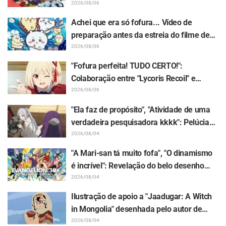
13 feita por Asaki Yuikawa, dubladora do
2026/08/06
protagonista de "The Elusive Samurai",
Achei que era só fofura... Vídeo de
recebe chuva de elogios
preparação antes da estreia do filme de
"Chiikawa" gera surpresa com contraste:
2026/08/06
"Muito mais severo do que eu imaginava",
"Fofura perfeita! TUDO CERTO!":
"Só fala sobre trabalho"
Colaboração entre "Lycoris Recoil" e
Kumamine, criador do "Shigoto Neko",
2026/08/06
gera onda de respostas "TUDO CERTO!"
"Ela faz de propósito", "Atividade de uma
verdadeira pesquisadora kkkk": Pelúcia
de Frieren presa em um Mimic em
2026/08/04
exposição gera enxurrada de piadas em
"A Mari-san tá muito fofa", "O dinamismo
"Frieren e a Jornada Para o Além"
é incrível": Revelação do belo desenho
das três garotas em trajes Plugsuit por
2026/08/04
Hidenori Matsubara em "Evangelion" gera
Ilustração de apoio a "Jaadugar: A Witch
repercussão
in Mongolia" desenhada pelo autor de
"Yowamushi Pedal" deixa fãs radiantes: "É
2026/08/04