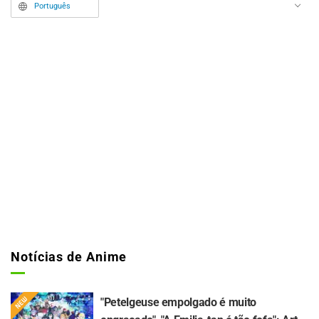
principal e o elenco foram
Português
divulgadas.
Notícias de Anime
"Petelgeuse empolgado é muito