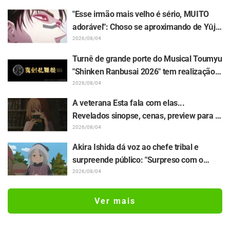
isso que acontece quando a pessoa com o
"Esse irmão mais velho é sério, MUITO
traço mais diferente desenha"
adorável": Choso se aproximando de Yūji
Itadori em ilustração inédita da exposição
2026/08/04
de "Jujutsu Kaisen" deixa fãs
Turnê de grande porte do Musical Toumyu
enlouquecidos
"Shinken Ranbusai 2026" tem realização
confirmada em 8 cidades do Japão a
2026/08/04
partir de dezembro! Todos os 44 Touken
A veterana Esta fala com elas...
Danshi estarão reunidos
Revelados sinopse, cenas, preview para a
WEB e pôsteres do episódio 5 do anime "I
2026/08/04
Want to Love You Till Your Dying Day"
Akira Ishida dá voz ao chefe tribal e
surpreende público: "Surpreso com o
papel de vovô" "A voz de um idoso gentil
2026/08/04
também ficou ótima" / Episódio 6 do
anime "Jaadugar: A Witch in Mongolia"
Ver mais