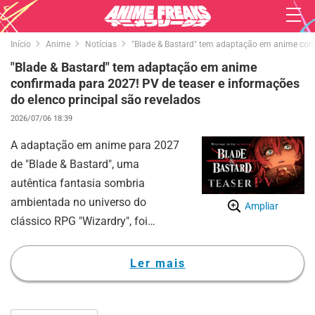
Início
Anime
Notícias
"Blade & Bastard" tem adaptação em anime conf
"Blade & Bastard" tem adaptação em anime
confirmada para 2027! PV de teaser e informações
do elenco principal são revelados
2026/07/06 18:39
A adaptação em anime para 2027
de "Blade & Bastard", uma
autêntica fantasia sombria
ambientada no universo do
Ampliar
clássico RPG "Wizardry", foi
confirmada. Com isso, o primeiro
vídeo promocional em estilo
Ler mais
teaser da obra foi lançado, e as
informações sobre a equipe