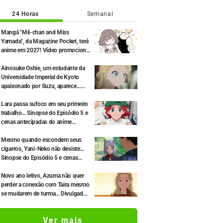
24 Horas
Semanal
Mangá "Mii-chan and Miss
Yamada", da Magazine Pocket, terá
anime em 2027! Vídeo promocional
especial e comentário da autora
original são revelados: "Estou
Ainosuke Oshie, um estudante da
ansiosa para ver as expressões que
Universidade Imperial de Kyoto
só o vídeo pode trazer"
apaixonado por Suzu, aparece...
Sinopse e imagens antecipadas do
Episódio 5 do anime "Sparks of
Lara passa sufoco em seu primeiro
Tomorrow" são divulgadas
trabalho... Sinopse do Episódio 5 e
cenas antecipadas do anime
"Goodbye, Lara" são divulgadas
Mesmo quando escondem seus
cigarros, Yani-Neko não desiste...
Sinopse do Episódio 5 e cenas
antecipadas do anime
"Chainsmoker Cat" são divulgadas
Novo ano letivo, Azuma não quer
perder a conexão com Taira mesmo
se mudarem de turma... Divulgados
a sinopse e os cortes de cena do
episódio 18 de "You and I Are Polar
Ver mais
Opposites"