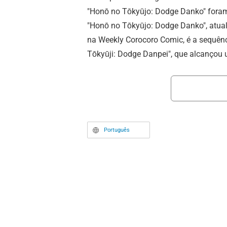
"Honō no Tōkyūjo: Dodge Danko" foram
"Honō no Tōkyūjo: Dodge Danko", atua
na Weekly Corocoro Comic, é a sequênc
Tōkyūji: Dodge Danpei", que alcançou
avassaladora nos anos 1990. O autor T
por desencadear fenômenos sociais a
como o "boom" do queimado com "Hon
Danpei" e o de Mini 4WD com "Bakusō K
começou a serializar esta obra em 202
Português
protagonista Danko Ichigeki (CV: Mana
protagonista de "Honō no Tōkyūji: Dod
Ichigeki (CV: Katsuyuki Konishi / infân
Desde o início de sua publicação, a ob
repercussão, especialmente nas redes s