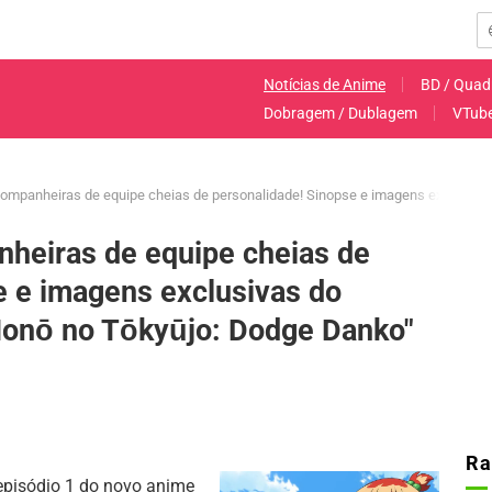
Notícias de Anime
BD / Quad
Dobragem / Dublagem
VTub
mpanheiras de equipe cheias de personalidade! Sinopse e imagens exclusivas
heiras de equipe cheias de
e e imagens exclusivas do
Honō no Tōkyūjo: Dodge Danko"
Ra
episódio 1 do novo anime