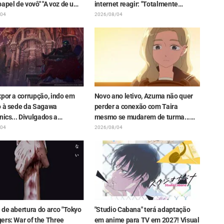
apel de vovô" "A voz de um
internet reagir: "Totalmente
entil também ficou ótima" /
marombeira kkkk" "Olha a cara
/04
2026/08/04
io 6 do anime "Jaadugar: A
dela" / Episódio 4 de "Though I Am
n Mongolia"
an Inept Villainess"
por a corrupção, indo em
Novo ano letivo, Azuma não quer
o à sede da Sagawa
perder a conexão com Taira
nics... Divulgados a
mesmo se mudarem de turma...
, os cortes de cena e o
Divulgados a sinopse e os cortes
/04
2026/08/04
do episódio 5 de "The Ghost
de cena do episódio 18 de "You
Shell"
and I Are Polar Opposites"
 de abertura do arco "Tokyo
"Studio Cabana" terá adaptação
ers: War of the Three
em anime para TV em 2027! Visual