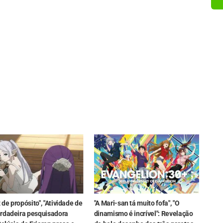
z de propósito", "Atividade de
"A Mari-san tá muito fofa", "O
rdadeira pesquisadora
dinamismo é incrível": Revelação