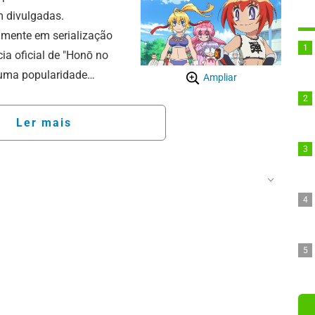
 divulgadas.
lmente em serialização
ia oficial de "Honō no
 uma popularidade
Ampliar
etsu Koshita, conhecido
través de seus mangás —
Ler mais
ō no Tōkyūji: Dodge
yōdai Let's & Go!!" —,
2. A história tem como
ka Nakayama), filha do
ge Danpei", Danpei
cia: Noriko Hidaka).
ra tem gerado grande
ociais kkkk.