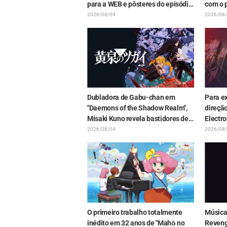
para a WEB e pôsteres do episódio
com o p
5 do anime "I Want to Love You Till
idoso g
2026/08/04
2026/08
Your Dying Day"
Episód
Witch i
Dubladora de Gabu-chan em
Para ex
"Daemons of the Shadow Realm",
direçã
Misaki Kuno revela bastidores de
Electro
sua "atuação de alma" no episódio
sinopse
2026/08/04
2026/08
17: "Meu corpo inteiro tremia e
visual 
acabei chorando..."
in the 
O primeiro trabalho totalmente
Música
inédito em 32 anos de "Mahō no
Reveng