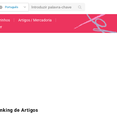
Português
rinhos
Artigos / Mercadoria
er
 do episódio 1 do anime "Honō no Tōkyūjo: Dodge Danko" são reveladas
nking de Artigos