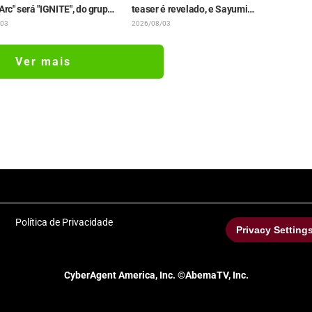
Arc" será "IGNITE", do grupo
teaser é revelado, e Sayumi
omentários dos integrantes
Suzushiro continuará no papel de
/03
2026/08/03
 são revelados
Yukari Maki após o PV do mangá
Ver mais
Política de Privacidade
Privacy Setting
CyberAgent America, Inc. ©AbemaTV, Inc.