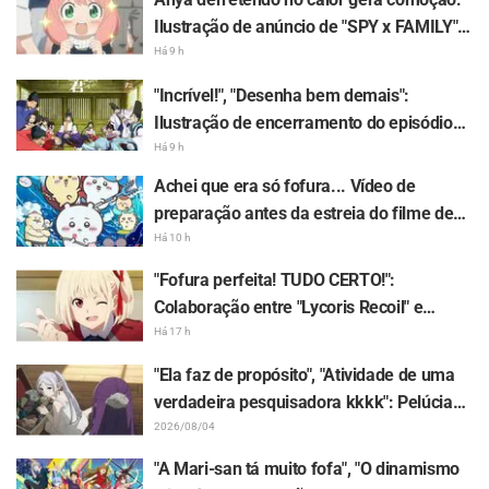
Ilustração de anúncio de "SPY x FAMILY"
rende comentários: "A Anya tá derretendo
Há 9 h
kkkk"
"Incrível!", "Desenha bem demais":
Ilustração de encerramento do episódio
13 feita por Asaki Yuikawa, dubladora do
Há 9 h
protagonista de "The Elusive Samurai",
Achei que era só fofura... Vídeo de
recebe chuva de elogios
preparação antes da estreia do filme de
"Chiikawa" gera surpresa com contraste:
Há 10 h
"Muito mais severo do que eu imaginava",
"Fofura perfeita! TUDO CERTO!":
"Só fala sobre trabalho"
Colaboração entre "Lycoris Recoil" e
Kumamine, criador do "Shigoto Neko",
Há 17 h
gera onda de respostas "TUDO CERTO!"
"Ela faz de propósito", "Atividade de uma
verdadeira pesquisadora kkkk": Pelúcia
de Frieren presa em um Mimic em
2026/08/04
exposição gera enxurrada de piadas em
"A Mari-san tá muito fofa", "O dinamismo
"Frieren e a Jornada Para o Além"