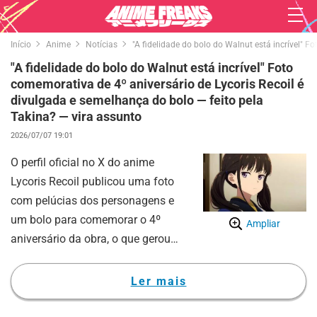
Início
Anime
Notícias
"A fidelidade do bolo do Walnut está incrível" F
"A fidelidade do bolo do Walnut está incrível" Foto
comemorativa de 4º aniversário de Lycoris Recoil é
divulgada e semelhança do bolo — feito pela
Takina? — vira assunto
2026/07/07 19:01
O perfil oficial no X do anime
Lycoris Recoil publicou uma foto
com pelúcias dos personagens e
um bolo para comemorar o 4º
Ampliar
aniversário da obra, o que gerou
uma enorme repercussão entre os
fãs.
Ler mais
Na postagem divulgada, foi
revelado um bolo com uma