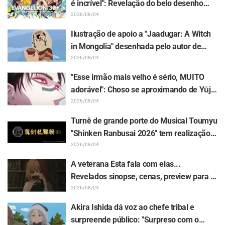
é incrível": Revelação do belo desenho
das três garotas em trajes Plugsuit por
2026/08/04
Hidenori Matsubara em "Evangelion" gera
Ilustração de apoio a "Jaadugar: A Witch
repercussão
in Mongolia" desenhada pelo autor de
"Yowamushi Pedal" deixa fãs radiantes: "É
2026/08/04
isso que acontece quando a pessoa com o
"Esse irmão mais velho é sério, MUITO
traço mais diferente desenha"
adorável": Choso se aproximando de Yūji
Itadori em ilustração inédita da exposição
2026/08/04
de "Jujutsu Kaisen" deixa fãs
Turnê de grande porte do Musical Toumyu
enlouquecidos
"Shinken Ranbusai 2026" tem realização
confirmada em 8 cidades do Japão a
2026/08/04
partir de dezembro! Todos os 44 Touken
A veterana Esta fala com elas...
Danshi estarão reunidos
Revelados sinopse, cenas, preview para a
WEB e pôsteres do episódio 5 do anime "I
2026/08/04
Want to Love You Till Your Dying Day"
Akira Ishida dá voz ao chefe tribal e
surpreende público: "Surpreso com o