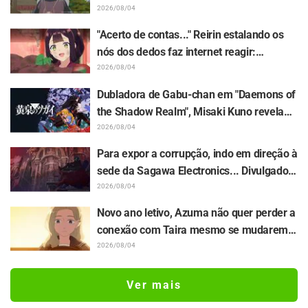
papel de vovô" "A voz de um idoso gentil
2026/08/04
também ficou ótima" / Episódio 6 do
"Acerto de contas..." Reirin estalando os
anime "Jaadugar: A Witch in Mongolia"
nós dos dedos faz internet reagir:
"Totalmente marombeira kkkk" "Olha a
2026/08/04
cara dela" / Episódio 4 de "Though I Am an
Dubladora de Gabu-chan em "Daemons of
Inept Villainess"
the Shadow Realm", Misaki Kuno revela
bastidores de sua "atuação de alma" no
2026/08/04
episódio 17: "Meu corpo inteiro tremia e
Para expor a corrupção, indo em direção à
acabei chorando..."
sede da Sagawa Electronics... Divulgados
a sinopse, os cortes de cena e o visual do
2026/08/04
episódio 5 de "The Ghost in the Shell"
Novo ano letivo, Azuma não quer perder a
conexão com Taira mesmo se mudarem
de turma... Divulgados a sinopse e os
2026/08/04
cortes de cena do episódio 18 de "You and
I Are Polar Opposites"
Ver mais