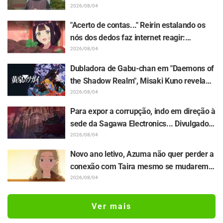
papel de vovô" "A voz de um idoso gentil
2026/08/04
também ficou ótima" / Episódio 6 do
"Acerto de contas..." Reirin estalando os
anime "Jaadugar: A Witch in Mongolia"
nós dos dedos faz internet reagir:
"Totalmente marombeira kkkk" "Olha a
2026/08/04
cara dela" / Episódio 4 de "Though I Am an
Dubladora de Gabu-chan em "Daemons of
Inept Villainess"
the Shadow Realm", Misaki Kuno revela
bastidores de sua "atuação de alma" no
2026/08/04
episódio 17: "Meu corpo inteiro tremia e
Para expor a corrupção, indo em direção à
acabei chorando..."
sede da Sagawa Electronics... Divulgados
a sinopse, os cortes de cena e o visual do
2026/08/04
episódio 5 de "The Ghost in the Shell"
Novo ano letivo, Azuma não quer perder a
conexão com Taira mesmo se mudarem
de turma... Divulgados a sinopse e os
2026/08/04
cortes de cena do episódio 18 de "You and
I Are Polar Opposites"
Ver mais