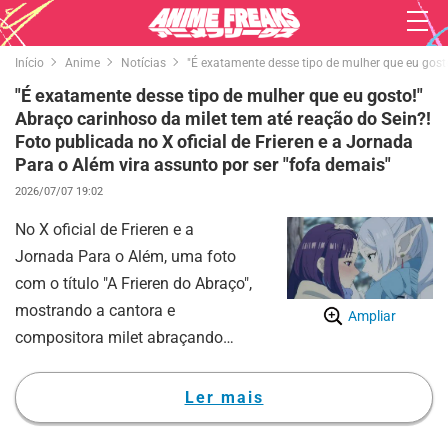
Início
Anime
Notícias
"É exatamente desse tipo de mulher que eu gosto
"É exatamente desse tipo de mulher que eu gosto!"
Abraço carinhoso da milet tem até reação do Sein?!
Foto publicada no X oficial de Frieren e a Jornada
Para o Além vira assunto por ser "fofa demais"
2026/07/07 19:02
No X oficial de Frieren e a
Jornada Para o Além, uma foto
com o título "A Frieren do Abraço",
mostrando a cantora e
Ampliar
compositora milet abraçando
uma pelúcia da Frieren, foi
publicada e está dando o que
Ler mais
falar.