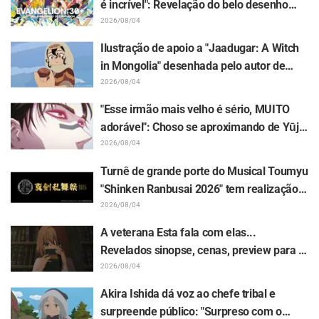
é incrível": Revelação do belo desenho
das três garotas em trajes Plugsuit por
2026/08/04
Hidenori Matsubara em "Evangelion" gera
Ilustração de apoio a "Jaadugar: A Witch
repercussão
in Mongolia" desenhada pelo autor de
"Yowamushi Pedal" deixa fãs radiantes: "É
2026/08/04
isso que acontece quando a pessoa com o
"Esse irmão mais velho é sério, MUITO
traço mais diferente desenha"
adorável": Choso se aproximando de Yūji
Itadori em ilustração inédita da exposição
2026/08/04
de "Jujutsu Kaisen" deixa fãs
Turnê de grande porte do Musical Toumyu
enlouquecidos
"Shinken Ranbusai 2026" tem realização
confirmada em 8 cidades do Japão a
2026/08/04
partir de dezembro! Todos os 44 Touken
A veterana Esta fala com elas...
Danshi estarão reunidos
Revelados sinopse, cenas, preview para a
WEB e pôsteres do episódio 5 do anime "I
2026/08/04
Want to Love You Till Your Dying Day"
Akira Ishida dá voz ao chefe tribal e
surpreende público: "Surpreso com o