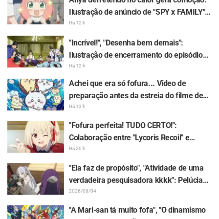
Ilustração de anúncio de "SPY x FAMILY"
rende comentários: "A Anya tá derretendo
Há 12 h
kkkk"
"Incrível!", "Desenha bem demais":
Ilustração de encerramento do episódio
13 feita por Asaki Yuikawa, dubladora do
Há 12 h
protagonista de "The Elusive Samurai",
Achei que era só fofura... Vídeo de
recebe chuva de elogios
preparação antes da estreia do filme de
"Chiikawa" gera surpresa com contraste:
Há 13 h
"Muito mais severo do que eu imaginava",
"Fofura perfeita! TUDO CERTO!":
"Só fala sobre trabalho"
Colaboração entre "Lycoris Recoil" e
Kumamine, criador do "Shigoto Neko",
Há 20 h
gera onda de respostas "TUDO CERTO!"
"Ela faz de propósito", "Atividade de uma
verdadeira pesquisadora kkkk": Pelúcia
de Frieren presa em um Mimic em
2026/08/04
exposição gera enxurrada de piadas em
"A Mari-san tá muito fofa", "O dinamismo
"Frieren e a Jornada Para o Além"