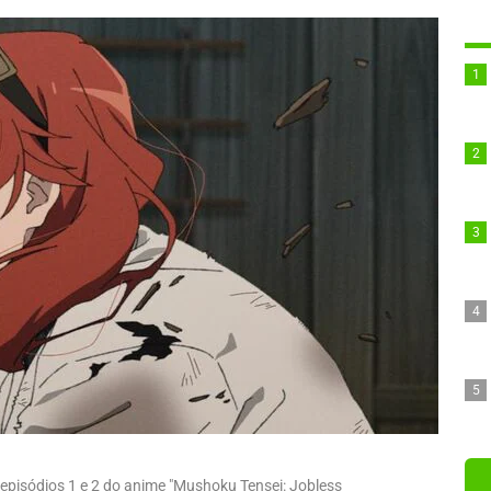
episódios 1 e 2 do anime "Mushoku Tensei: Jobless