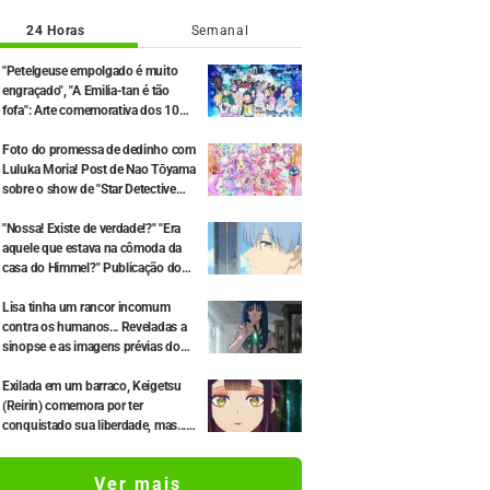
24 Horas
Semanal
"Petelgeuse empolgado é muito
engraçado", "A Emilia-tan é tão
fofa": Arte comemorativa dos 10
anos do anime de "Re:ZERO" gera
grande repercussão
Foto do promessa de dedinho com
Luluka Moria! Post de Nao Tōyama
sobre o show de "Star Detective
Precure!" gera repercussão: "É a
dupla Arcana"
"Nossa! Existe de verdade!?" "Era
aquele que estava na cômoda da
casa do Himmel?" Publicação do
"chifre do dragão negro" do 1º
episódio de "Frieren e a Jornada
Lisa tinha um rancor incomum
Para o Além" surpreende os fãs
contra os humanos... Reveladas a
sinopse e as imagens prévias do
episódio 6 do anime "Goodbye,
Lara"
Exilada em um barraco, Keigetsu
(Reirin) comemora por ter
conquistado sua liberdade, mas...
Revelados a sinopse e os cortes de
cena do episódio 2 de "Though I
Ver mais
Am an Inept Villainess"