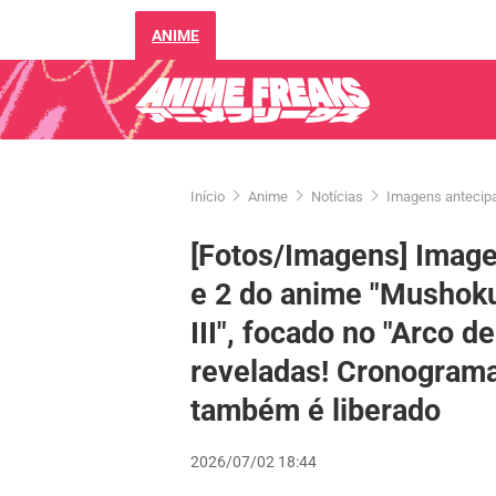
ANIME
Início
Anime
Notícias
Imagens antecipa
[Fotos/Imagens] Image
e 2 do anime "Mushoku
III", focado no "Arco d
reveladas! Cronograma
também é liberado
2026/07/02 18:44