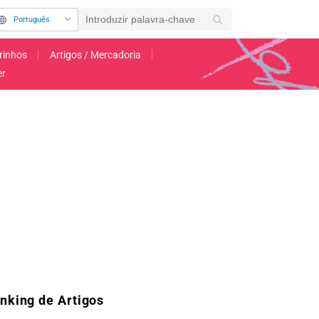
Português
rinhos
Artigos / Mercadoria
er
 focado no "Arco de Treinamento de Eris", são reveladas! Cronograma de exibiç
nking de Artigos