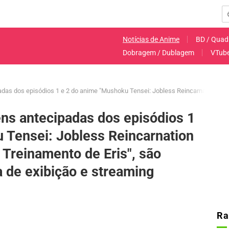
Notícias de Anime
BD / Quad
Dobragem / Dublagem
VTub
das dos episódios 1 e 2 do anime "Mushoku Tensei: Jobless Reincarnation III",
ns antecipadas dos episódios 1
 Tensei: Jobless Reincarnation
e Treinamento de Eris", são
 de exibição e streaming
Ra