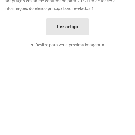
adaptação em anime confirmada para 2027! PV de teaser e
informações do elenco principal são revelados 1
Ler artigo
▼ Deslize para ver a próxima imagem ▼