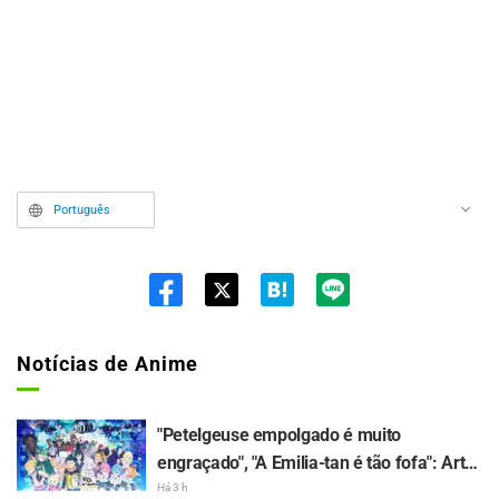
Português
Twit
ter
Notícias de Anime
"Petelgeuse empolgado é muito
engraçado", "A Emilia-tan é tão fofa": Arte
comemorativa dos 10 anos do anime de
Há 3 h