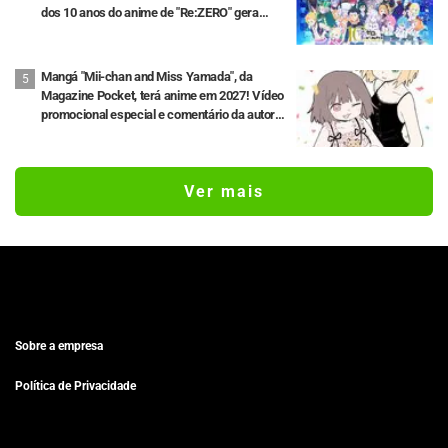
dos 10 anos do anime de "Re:ZERO" gera
grande repercussão
Mangá "Mii-chan and Miss Yamada", da
Magazine Pocket, terá anime em 2027! Vídeo
promocional especial e comentário da autora
original são revelados: "Estou ansiosa para
ver as expressões que só o vídeo pode
trazer"
Ver mais
Sobre a empresa
Política de Privacidade
Privacy Settings