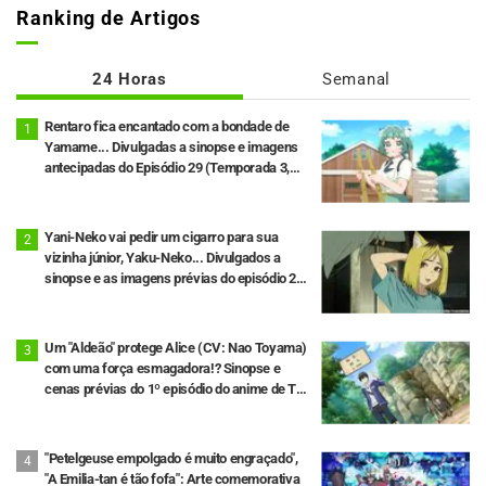
Ranking de Artigos
24 Horas
Semanal
Rentaro fica encantado com a bondade de
Yamame... Divulgadas a sinopse e imagens
antecipadas do Episódio 29 (Temporada 3,
Episódio 5) de "The 100 Girlfriends Who
Really, Really, Really, Really, Really Love You"
Yani-Neko vai pedir um cigarro para sua
vizinha júnior, Yaku-Neko... Divulgados a
sinopse e as imagens prévias do episódio 2
do anime "Chainsmoker Cat"
Um "Aldeão" protege Alice (CV: Nao Toyama)
com uma força esmagadora!? Sinopse e
cenas prévias do 1º episódio do anime de TV
"The Villager of Level 999" reveladas
"Petelgeuse empolgado é muito engraçado",
"A Emilia-tan é tão fofa": Arte comemorativa