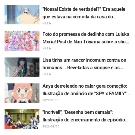
"Re:ZERO" gera grande repercussão
"Nossa! Existe de verdade!?" "Era aquele
que estava na cômoda da casa do
Himmel?" Publicação do "chifre do dragão
Há 3 h
negro" do 1º episódio de "Frieren e a
Foto do promessa de dedinho com Luluka
Jornada Para o Além" surpreende os fãs
Moria! Post de Nao Tōyama sobre o show
de "Star Detective Precure!" gera
Há 3 h
repercussão: "É a dupla Arcana"
Lisa tinha um rancor incomum contra os
humanos... Reveladas a sinopse e as
imagens prévias do episódio 6 do anime
Há 9 h
"Goodbye, Lara"
Anya derretendo no calor gera comoção:
Ilustração de anúncio de "SPY x FAMILY"
rende comentários: "A Anya tá derretendo
2026/08/06
kkkk"
"Incrível!", "Desenha bem demais":
Ilustração de encerramento do episódio
13 feita por Asaki Yuikawa, dubladora do
2026/08/06
protagonista de "The Elusive Samurai",