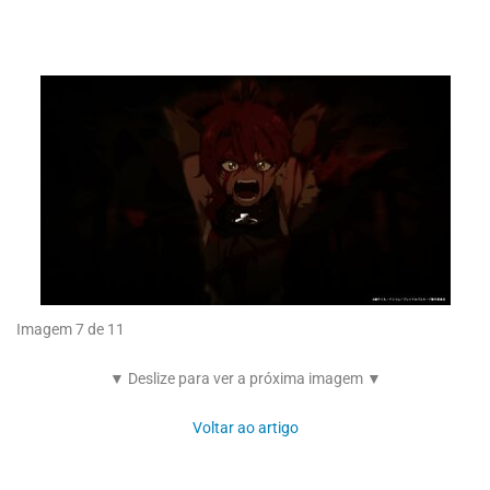
Imagem 7 de 11
▼ Deslize para ver a próxima imagem ▼
Voltar ao artigo