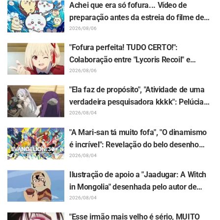
Achei que era só fofura... Vídeo de
recebe chuva de elogios
preparação antes da estreia do filme de
"Chiikawa" gera surpresa com contraste:
2026/08/06
"Muito mais severo do que eu imaginava",
"Fofura perfeita! TUDO CERTO!":
"Só fala sobre trabalho"
Colaboração entre "Lycoris Recoil" e
Kumamine, criador do "Shigoto Neko",
2026/08/06
gera onda de respostas "TUDO CERTO!"
"Ela faz de propósito", "Atividade de uma
verdadeira pesquisadora kkkk": Pelúcia
de Frieren presa em um Mimic em
2026/08/04
exposição gera enxurrada de piadas em
"A Mari-san tá muito fofa", "O dinamismo
"Frieren e a Jornada Para o Além"
é incrível": Revelação do belo desenho
das três garotas em trajes Plugsuit por
2026/08/04
Hidenori Matsubara em "Evangelion" gera
Ilustração de apoio a "Jaadugar: A Witch
repercussão
in Mongolia" desenhada pelo autor de
"Yowamushi Pedal" deixa fãs radiantes: "É
2026/08/04
isso que acontece quando a pessoa com o
"Esse irmão mais velho é sério, MUITO