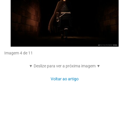
Imagem 4 de 11
▼ Deslize para ver a próxima imagem ▼
Voltar ao artigo