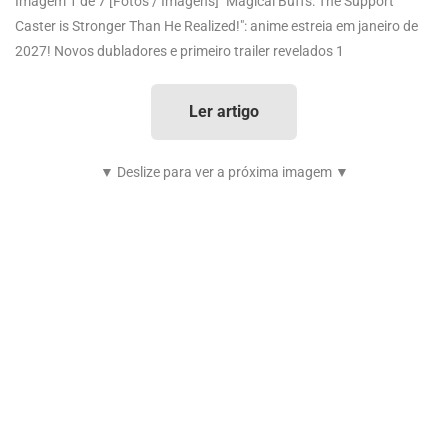
Imagem 1 de 7
[Fotos / Imagens] "Magical Buffs: The Support
Caster is Stronger Than He Realized!": anime estreia em janeiro de
2027! Novos dubladores e primeiro trailer revelados 1
Ler artigo
▼ Deslize para ver a próxima imagem ▼