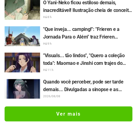
O Yani-Neko ficou estiloso demais,
Island" hoje, 24 de julho
inacreditável! Ilustração cheia de conceito
do autor de "Blue Period" sobre
Há 8 h
"Chainsmoker Cat" rende comentários:
"Que inveja... camping!": "Frieren e a
"Capaz de estar na Geidai kkkk"
Jornada Para o Além" traz Frieren
cortando lenha em acampamento e
Há 9 h
universo surreal rende comentários: "Ela
"Visuals... tão lindos", "Quero a coleção
aproveita a vida todos os dias"
toda": Maomao e Jinshi com trajes do
filme de "O film Diários de uma
Há 11 h
Apotecária" ganham figuras detalhadas
Quando você perceber, pode ser tarde
demais... Divulgadas a sinopse e as
imagens prévias do episódio 8 do anime
2026/08/08
"BanG Dream! Yume∞Mita"
Ver mais