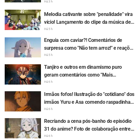
Chegada da 8ª edição das figurinhas do
Há 3 h
Culling Game de "Jujutsu Kaisen" deixa os
Melodia cativante sobre "penalidade" vira
fãs entusiasmados
vício! Lançamento do clipe da música de
inserção de "The Elusive Samurai" gera
Há 5 h
grande repercussão com o comentário:
Enguia com caviar?! Comentários de
"Uma música de personagem para uma
surpresa como "Não tem arroz!" e reações
obra histórica na era Reiwa"
a "Enguia grelhada sem molho é coisa de
Há 5 h
conhecedor" surgem em publicação de
Tanjiro e outros em dinamismo puro
"Frieren e a Jornada Para o Além"
geram comentários como "Mais
chamativo que na tela!" Anúncio gigante
Há 6 h
do Arco do Castelo Infinito de "Demon
Irmãos fofos! Ilustração do "cotidiano" dos
Slayer: Kimetsu no Yaiba" surge em
irmãos Yuru e Asa comendo raspadinha
Ikebukuro e faz grande sucesso
de gelo em "Daemons of the Shadow
Há 6 h
Realm" gera comentários como "Precioso
Recriando a cena pós-banho do episódio
demais" e "Parece totalmente um casal"
31 do anime? Foto de colaboração entre
"Frieren e a Jornada Para o Além" e
Há 6 h