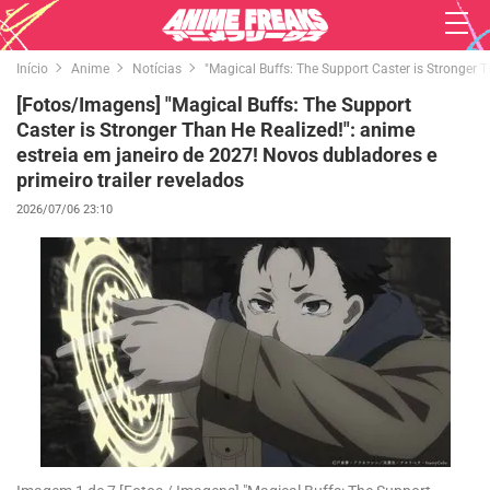
Início
Anime
Notícias
"Magical Buffs: The Support Caster is Stronger T
[Fotos/Imagens] "Magical Buffs: The Support
Caster is Stronger Than He Realized!": anime
estreia em janeiro de 2027! Novos dubladores e
primeiro trailer revelados
2026/07/06 23:10