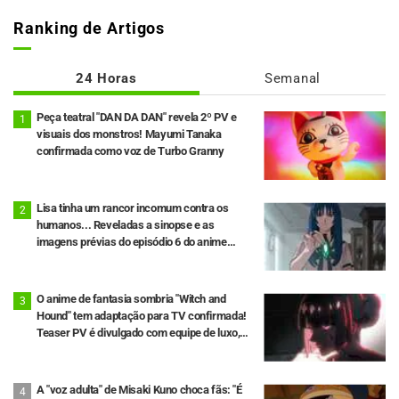
Ranking de Artigos
24 Horas
Semanal
Peça teatral "DAN DA DAN" revela 2º PV e
visuais dos monstros! Mayumi Tanaka
confirmada como voz de Turbo Granny
Lisa tinha um rancor incomum contra os
humanos... Reveladas a sinopse e as
imagens prévias do episódio 6 do anime
"Goodbye, Lara"
O anime de fantasia sombria "Witch and
Hound" tem adaptação para TV confirmada!
Teaser PV é divulgado com equipe de luxo,
incluindo o diretor Takanori Tsujimoto
A "voz adulta" de Misaki Kuno choca fãs: "É