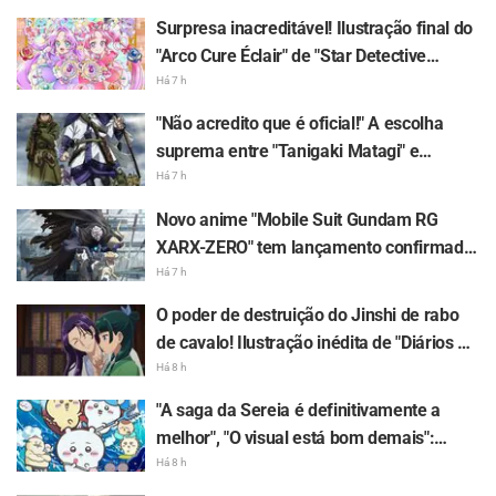
"GariGarikun" vira assunto por parecer
Surpresa inacreditável! Ilustração final do
"com a toalha de banho enrolada no
"Arco Cure Éclair" de "Star Detective
cabelo"
Precure!" recebe comentários como
Há 7 h
"Coração apertado" e "Senti o amor da
"Não acredito que é oficial!" A escolha
equipe de produção"
suprema entre "Tanigaki Matagi" e
"Genjiro-chan" de "Golden Kamuy" recebe
Há 7 h
uma enxurrada de comentários dizendo
Novo anime "Mobile Suit Gundam RG
"Gosto dos dois"
XARX-ZERO" tem lançamento confirmado
para 2027 e empolga fãs: "Capa e braço
Há 7 h
de fera?!" "O mecha do protagonista é
O poder de destruição do Jinshi de rabo
muito lindo"
de cavalo! Ilustração inédita de "Diários de
uma Apotecária" em trajes de yukata para
Há 8 h
evento de verão gera repercussão: "Meu
"A saga da Sereia é definitivamente a
coração quase parou, socorro" e
melhor", "O visual está bom demais":
"Deveriam preservar isso em uma pintura
Repercussão do lançamento de "Chiikawa
Há 8 h
mural"
The Movie: The Secret of the Mermaid