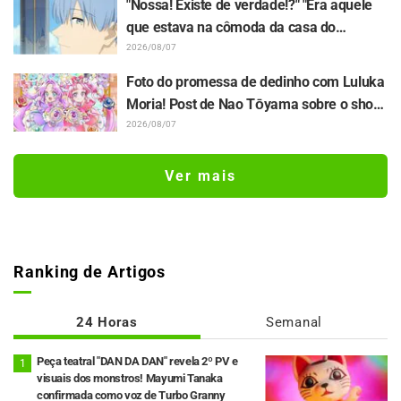
"Nossa! Existe de verdade!?" "Era aquele
que estava na cômoda da casa do
Himmel?" Publicação do "chifre do dragão
2026/08/07
negro" do 1º episódio de "Frieren e a
Foto do promessa de dedinho com Luluka
Jornada Para o Além" surpreende os fãs
Moria! Post de Nao Tōyama sobre o show
de "Star Detective Precure!" gera
2026/08/07
repercussão: "É a dupla Arcana"
Ver mais
Ranking de Artigos
24 Horas
Semanal
Peça teatral "DAN DA DAN" revela 2º PV e
visuais dos monstros! Mayumi Tanaka
confirmada como voz de Turbo Granny