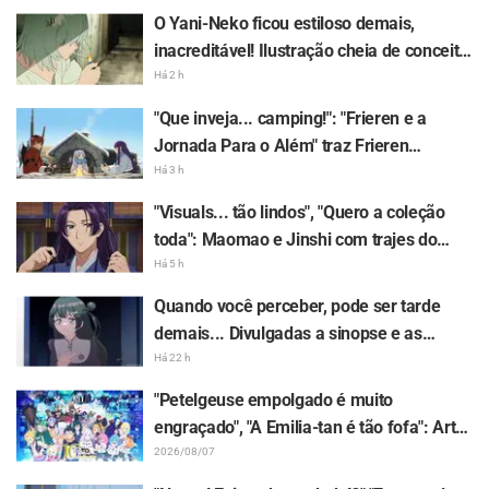
The Movie: The Secret of the Mermaid
O Yani-Neko ficou estiloso demais,
Island" hoje, 24 de julho
inacreditável! Ilustração cheia de conceito
do autor de "Blue Period" sobre
Há 2 h
"Chainsmoker Cat" rende comentários:
"Que inveja... camping!": "Frieren e a
"Capaz de estar na Geidai kkkk"
Jornada Para o Além" traz Frieren
cortando lenha em acampamento e
Há 3 h
universo surreal rende comentários: "Ela
"Visuals... tão lindos", "Quero a coleção
aproveita a vida todos os dias"
toda": Maomao e Jinshi com trajes do
filme de "O film Diários de uma
Há 5 h
Apotecária" ganham figuras detalhadas
Quando você perceber, pode ser tarde
demais... Divulgadas a sinopse e as
imagens prévias do episódio 8 do anime
Há 22 h
"BanG Dream! Yume∞Mita"
"Petelgeuse empolgado é muito
engraçado", "A Emilia-tan é tão fofa": Arte
comemorativa dos 10 anos do anime de
2026/08/07
"Re:ZERO" gera grande repercussão