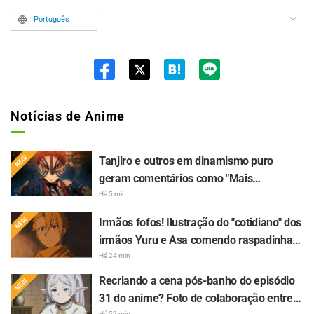
Português
Twit
ter
Notícias de Anime
Tanjiro e outros em dinamismo puro
geram comentários como "Mais
chamativo que na tela!" Anúncio gigante
Há 5 min
do Arco do Castelo Infinito de "Demon
Irmãos fofos! Ilustração do "cotidiano" dos
Slayer: Kimetsu no Yaiba" surge em
irmãos Yuru e Asa comendo raspadinha
Ikebukuro e faz grande sucesso
de gelo em "Daemons of the Shadow
Há 24 min
Realm" gera comentários como "Precioso
Recriando a cena pós-banho do episódio
demais" e "Parece totalmente um casal"
31 do anime? Foto de colaboração entre
Há 52 min