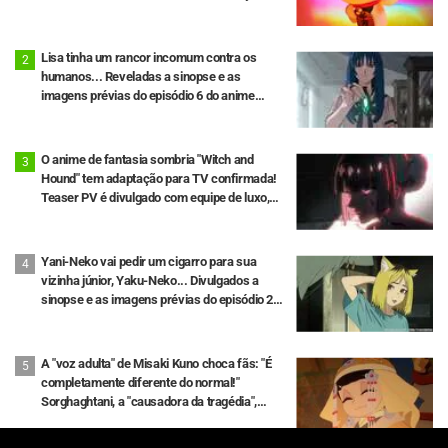
Lisa tinha um rancor incomum contra os
humanos... Reveladas a sinopse e as
imagens prévias do episódio 6 do anime
"Goodbye, Lara"
O anime de fantasia sombria "Witch and
Hound" tem adaptação para TV confirmada!
Teaser PV é divulgado com equipe de luxo,
incluindo o diretor Takanori Tsujimoto
Yani-Neko vai pedir um cigarro para sua
vizinha júnior, Yaku-Neko... Divulgados a
sinopse e as imagens prévias do episódio 2
do anime "Chainsmoker Cat"
A "voz adulta" de Misaki Kuno choca fãs: "É
completamente diferente do normal!"
Sorghaghtani, a "causadora da tragédia",
finalmente aparece! Episódio 3 de Jaadugar:
A Witch in Mongolia