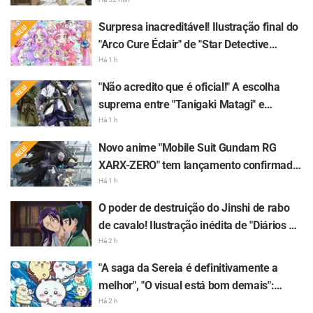
"Frieren e a Jornada Para o Além" e
"GariGarikun" vira assunto por parecer
Surpresa inacreditável! Ilustração final do
"com a toalha de banho enrolada no
"Arco Cure Éclair" de "Star Detective
cabelo"
Precure!" recebe comentários como
Há 1 h
"Coração apertado" e "Senti o amor da
"Não acredito que é oficial!" A escolha
equipe de produção"
suprema entre "Tanigaki Matagi" e
"Genjiro-chan" de "Golden Kamuy" recebe
Há 1 h
uma enxurrada de comentários dizendo
Novo anime "Mobile Suit Gundam RG
"Gosto dos dois"
XARX-ZERO" tem lançamento confirmado
para 2027 e empolga fãs: "Capa e braço
Há 1 h
de fera?!" "O mecha do protagonista é
O poder de destruição do Jinshi de rabo
muito lindo"
de cavalo! Ilustração inédita de "Diários de
uma Apotecária" em trajes de yukata para
Há 2 h
evento de verão gera repercussão: "Meu
"A saga da Sereia é definitivamente a
coração quase parou, socorro" e
melhor", "O visual está bom demais":
"Deveriam preservar isso em uma pintura
Repercussão do lançamento de "Chiikawa
Há 2 h
mural"