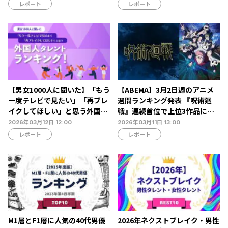
が第1位を獲得【Filmarks調
ランキング】
レポート
レポート
べ】
【男女1000人に聞いた】「もう
【ABEMA】3月2日週のアニメ
一度テレビで見たい」「再ブレ
週間ランキング発表 『呪術廻
イクしてほしい」と思う外国人
戦』連続首位で上位3作品に変
タレントランキング…ボビー・
動なし
2026年03月12日 12:00
2026年03月11日 13:00
オロゴンやビビアン・スーらが
レポート
レポート
ランクイン【NEXER調査】
M1層とF1層に人気の40代男優
2026年ネクストブレイク・男性