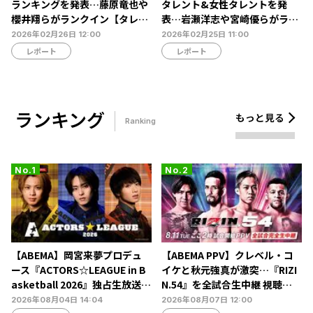
ランキングを発表…藤原竜也や
タレント&女性タレントを発
櫻井翔らがランクイン【タレン
表…岩瀬洋志や宮崎優らがラン
トパワーランキング】
クイン【タレントパワーランキ
2026年02月26日 12:00
2026年02月25日 11:00
ング】
レポート
レポート
ランキング
もっと見る
Ranking
【ABEMA】岡宮来夢プロデュ
【ABEMA PPV】クレベル・コ
ース『ACTORS☆LEAGUE in B
イケと秋元強真が激突…『RIZI
asketball 2026』独占生放送決
N.54』を全試合生中継 視聴チ
定…北村諒、糸川耀士郎、長妻
ケット販売中
2026年08月04日 14:04
2026年08月07日 12:00