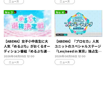
怜央らが出演
ニュース
ニュース
【ABEMA】女子小中高生に大
【ABEMA】『プロセカ』人気
人気「めるぷち」がおくるオー
ユニットのスペシャルステージ
ディション番組『めるぷち選抜
『Leo/need in 東京』独占生放
決定戦2026』の生配信が決定
送決定…ショートライブや生ア
2026年08月05日 12:00
2026年08月06日 12:00
フレコも
ニュース
ニュース