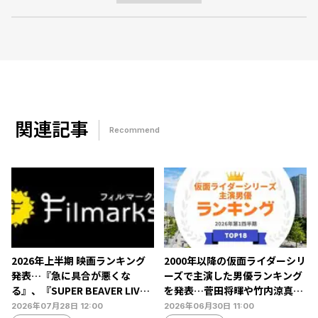
関連記事
Recommend
2026年上半期 映画ランキング
2000年以降の仮面ライダーシリ
発表…『急に具合が悪くな
ーズで主演した男優ランキング
る』、『SUPER BEAVER LIVE
を発表…菅田将暉や竹内涼真ら
& DOCUMENTARY -現在地-』
がランクイン【タレントパワー
2026年07月28日 12:00
2026年06月30日 11:00