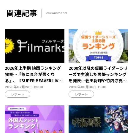
関連記事
Recommend
2026年上半期 映画ランキング
2000年以降の仮面ライダーシリ
発表…『急に具合が悪くな
ーズで主演した男優ランキング
る』、『SUPER BEAVER LIVE
を発表…菅田将暉や竹内涼真ら
& DOCUMENTARY -現在地-』
がランクイン【タレントパワー
2026年07月28日 12:00
2026年06月30日 11:00
が第1位を獲得【Filmarks調
ランキング】
レポート
レポート
べ】