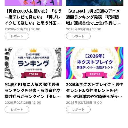
【男女1000人に聞いた】「もう
【ABEMA】3月2日週のアニメ
一度テレビで見たい」「再ブレ
週間ランキング発表 『呪術廻
イクしてほしい」と思う外国人
戦』連続首位で上位3作品に変
タレントランキング…ボビー・
動なし
2026年03月12日 12:00
2026年03月11日 13:00
オロゴンやビビアン・スーらが
レポート
レポート
ランクイン【NEXER調査】
M1層とF1層に人気の40代男優
2026年ネクストブレイク・男性
ランキングを発表…藤原竜也や
タレント&女性タレントを発
櫻井翔らがランクイン【タレン
表…岩瀬洋志や宮崎優らがラン
トパワーランキング】
クイン【タレントパワーランキ
2026年02月26日 12:00
2026年02月25日 11:00
ング】
レポート
レポート