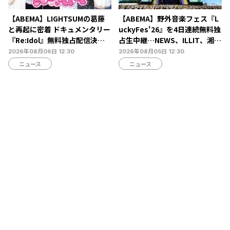
【ABEMA】LIGHTSUMの葛藤
【ABEMA】野外音楽フェス『L
と再起に密着 ドキュメンタリー
uckyFes'26』を4日連続無料独
『Re:Idol』無料独占配信決
占生中継…NEWS、ILLIT、湘南
定…デビュー6年目の壁と2年間
乃風ら60組以上が集結
2026年08月06日 12:30
2026年08月05日 12:30
の空白期に迫る
ニュース
ニュース