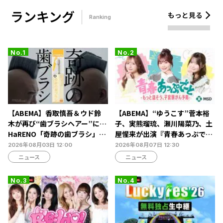
ランキング
もっと見る
Ranking
【ABEMA】香取慎吾＆ウド鈴
【ABEMA】“ゆうこす”菅本裕
木が再び“歯ブラシヘアー”に…
子、実熊瑠琉、瀬川陽菜乃、土
HaRENO「奇跡の歯ブラシ」新
屋惺来が出演『青春あっぷで～
TVCMの放映開始
と -もっと話そう、子宮頸がん
2026年08月03日 12:00
2026年08月07日 12:30
予防-』放送決定…恋愛・人間
ニュース
ニュース
関係からカラダの悩みまで本音
トーク