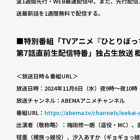
波1週間先行・WEB最速配信中。また、先行配信
送最新話を1週間無料で配信する。
■特別番組「TVアニメ『ひとりぼっ
第7話直前生配信特番」独占生放送 
＜放送日時＆番組URL＞
放送日時：2024年11月6日（水）夜9時〜夜10時
放送チャンネル：ABEMAアニメチャンネル
番組URL：
https://abema.tv/channels/isekai
出演者（敬称略）：梅田修一朗（遥役・MC）、
毬亜（裸族っ娘役）、汐入あすか（ギョギョっ娘