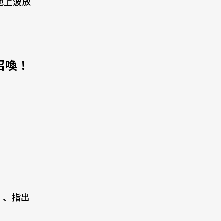
地上波放
召喚！
）、指出