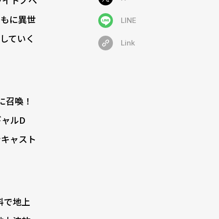
ともに異世
LINE
していく
Link
に召喚！
ャルD
ンキャスト
料で地上