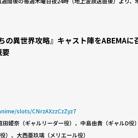
1週間後の毎週木曜日夜24時（地上波放送直後）より、
ちの異世界攻略』キャスト陣をABEMAに
概要
-anime/slots/CNrzAXzzCzZyz7
直田姫奈（ギャルリーダー役）、中島由貴（ギャルD役
役）、大西亜玖璃（メリエール役）