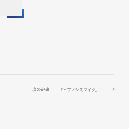
次の記事
『ヒプノシスマイク』“初”のファンミーティング 1月開催3公演のチケット販売スタート…ABEMA PPVで独占生配信