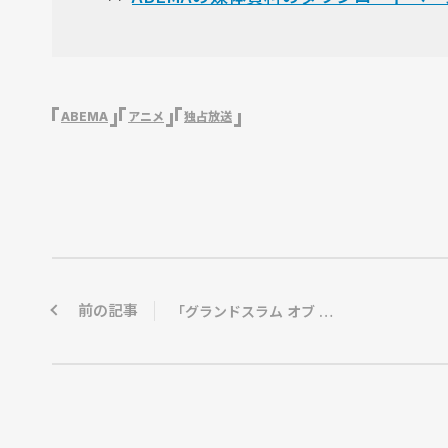
ABEMA
アニメ
独占放送
前の記事
「グランドスラム オブ カーリング2024-2025」カナディアンオープンのロコ・ソラーレ出場全試合をABEMAで無料生中継…ゲストに川口ゆりな