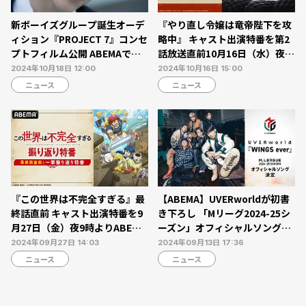
新ボーイズグループ誕生オーデ
『やり直し令嬢は竜帝陛下を攻
ィション『PROJECT 7』コンセ
略中』 キャスト出演特番を第2
プトフィルム公開 ABEMAで日
話放送直前10月16日（水）夜9
韓同時・国内独占無料放送
時30分よりABEMAで独占放送
2024年10月18日 12:00
2024年10月16日 15:00
ニュース
ニュース
『この世界は不完全すぎる』最
【ABEMA】UVERworldが初書
終話直前 キャスト出演特番を9
き下ろし 「Mリーグ2024-25シ
月27日（金）夜9時よりABEMA
ーズン」オフィシャルソングに
で独占放送
『WINGS ever』が決定【コメ
2024年09月27日 14:03
2024年09月13日 17:36
ントあり】
ニュース
ニュース