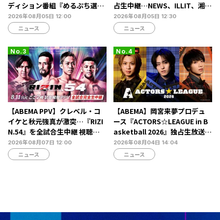
ディション番組『めるぷち選抜
占生中継…NEWS、ILLIT、湘南
決定戦2026』の生配信が決定
乃風ら60組以上が集結
2026年08月05日 12:00
2026年08月05日 12:30
ニュース
ニュース
【ABEMA PPV】クレベル・コ
【ABEMA】岡宮来夢プロデュ
イケと秋元強真が激突…『RIZI
ース『ACTORS☆LEAGUE in B
N.54』を全試合生中継 視聴チ
asketball 2026』独占生放送決
ケット販売中
定…北村諒、糸川耀士郎、長妻
2026年08月07日 12:00
2026年08月04日 14:04
怜央らが出演
ニュース
ニュース