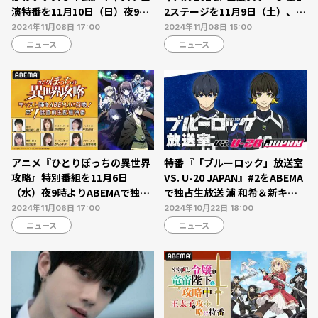
演特番を11月10日（日）夜9時
2ステージを11月9日（土）、1
よりABEMAで独占放送
0日（日）にABEMAで独占無料
2024年11月08日 17:00
2024年11月08日 15:00
生中継
ニュース
ニュース
アニメ『ひとりぼっちの異世界
特番『「ブルーロック」放送室
攻略』特別番組を11月6日
VS. U-20 JAPAN』#2をABEMA
（水）夜9時よりABEMAで独占
で独占生放送 浦 和希＆新キャ
生放送 メインキャストらが集結
ストが生出演【10月22日】
2024年11月06日 17:00
2024年10月22日 18:00
ニュース
ニュース