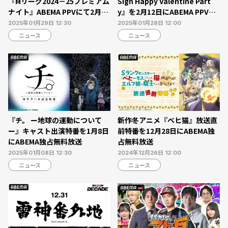
『Mリーグ2024－25プレミアム
Sign Happy Valentine Part
ナイト』ABEMA PPVにて2月10
y』を2月12日にABEMA PPVに
日独占生放送【チケット販売
て独占生放送【チケット販売
2025年01月29日 12:30
2025年01月28日 12:00
中】
中】
ニュース
ニュース
『チ。 ー地球の運動について
新作冬アニメ『ベヒ猫』放送直
ー』キャスト出演特番を1月8日
前特番を12月28日にABEMA独
にABEMA独占無料放送
占無料放送
2025年01月08日 12:30
2024年12月26日 12:00
ニュース
ニュース