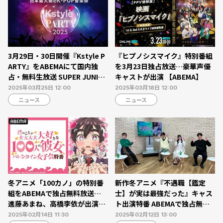
3月29日・30日開催『Kstyle P
『ヒプノシスマイク』特別番組
ARTY』をABEMAにて国内独
を3月23日独占放送…豪華声優
占・無料生放送 SUPER JUNIO
キャストが出演 【ABEMA】
R、RIIZE、＆TEAM、TWSら出
2025年03月25日 12:00
2025年03月18日 12:00
演
ニュース
ニュース
冬アニメ「100カノ」の特別番
新作冬アニメ『不遇職【鑑定
組をABEMAで独占無料放送…
士】が実は最強だった』キャス
進藤あまね、高橋李依が出演
ト出演特番 ABEMAで独占無料
【2月14日】
放送【2月13日】
2025年02月14日 11:30
2025年02月12日 13:00