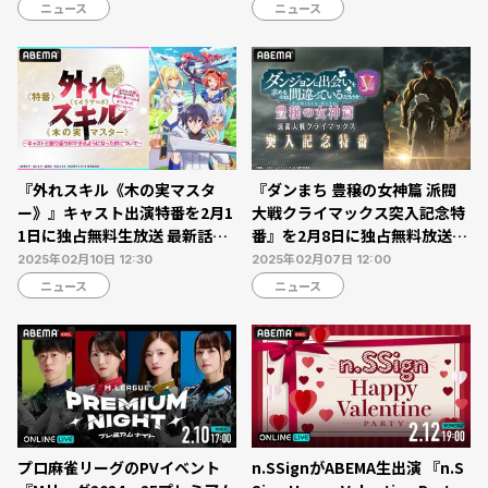
ニュース
ニュース
『外れスキル《木の実マスタ
『ダンまち 豊穣の女神篇 派閥
ー》』キャスト出演特番を2月1
大戦クライマックス突入記念特
1日に独占無料生放送 最新話ま
番』を2月8日に独占無料放送…
での無料一挙放送も【ABEM
第5期無料一挙放送も【ABEM
2025年02月10日 12:30
2025年02月07日 12:00
A】
A】
ニュース
ニュース
プロ麻雀リーグのPVイベント
n.SSignがABEMA生出演 『n.S