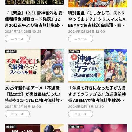
『【緊急】12.31 雷神番外地 安
特別番組『もしかして、スト6
保瑠輝也 対戦カード発表』12
やってます？』 クリスマスにA
月26日正午より独占無料生放送
BEMAで独占放送 白鳥翔・岡田
【ABEMA】
紗佳ら出演
2024年12月26日 10:25
2024年12月24日 12:00
ニュース
ニュース
2025年新作冬アニメ『不遇職
『沖縄で好きになった子が方言
【鑑定士】が実は最強だった』
すぎてツラすぎる』放送直前特
特番を12月17日に独占無料放送
番 ABEMAで独占無料生放送【1
【ABEMA】
2月16日（月）】
2024年12月16日 12:00
2024年12月13日 12:30
ニュース
ニュース