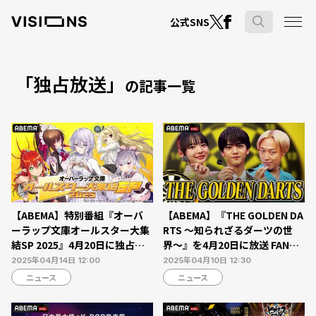
公式SNS
「独占放送」
の記事一覧
【ABEMA】特別番組『オーバ
【ABEMA】『THE GOLDEN DA
ーラップ文庫オールスター大集
RTS 〜知られざるダーツの世
結SP 2025』4月20日に独占無
界〜』を4月20日に放送 FANTA
料生放送 花江夏樹、小野友樹ら
STICS・中島颯太、岡田紗佳ら
2025年04月14日 12:00
2025年04月10日 12:30
総勢7名が出演
出演
ニュース
ニュース