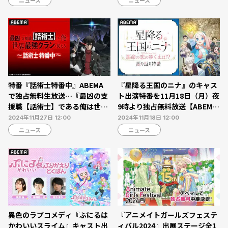
ニュース
ニュース
特番『話術士特番中』ABEMA
『星降る王国のニナ』のキャス
で独占無料生放送…『最凶の支
ト出演特番を11月18日（月）夜
援職【話術士】である俺は世界
9時より独占無料放送【ABEM
最強クランを従える』振り返り
A】
2024年11月27日 12:00
2024年11月18日 12:00
無料一挙放送も
ニュース
ニュース
異色のラブコメディ『ぷにるは
『アニメイトガールズフェステ
かわいいスライム』キャスト出
ィバル2024』出展ステージ全1