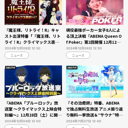
『魔王様、リトライ！R』キャ
現役最強ポーカー女子8人によ
スト出演特番「『魔王様、リト
る頂上決戦『ABEMA Queen O
ライ！R』クライマックス直前S
f Poker』第2回開催 12月12日
P」12月9日（月）午後5時より
（木）より無料独占放送【ABE
2024年12月09日 12:30
2024年12月06日 12:30
ABEMAで独占無料生放送
MA】
ニュース
ニュース
『ABEMA「ブルーロック」放
『その治癒師』特番、ABEMA
送室 〜クライマックス上映会特
で独占無料生放送 アニメ振り返
別編〜』12月28日（土）に開催
り無料一挙放送＆“サウナ”特番
ABEMAで独占無料放送も
再放送も
2024年12月04日 12:00
2024年11月27日 12:40