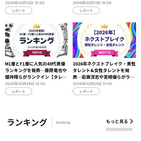
タレントランキング…ボビー・
動なし
2026年03月12日 12:00
2026年03月11日 13:00
オロゴンやビビアン・スーらが
レポート
レポート
ランクイン【NEXER調査】
M1層とF1層に人気の40代男優
2026年ネクストブレイク・男性
ランキングを発表…藤原竜也や
タレント&女性タレントを発
櫻井翔らがランクイン【タレン
表…岩瀬洋志や宮崎優らがラン
トパワーランキング】
クイン【タレントパワーランキ
2026年02月26日 12:00
2026年02月25日 11:00
ング】
レポート
レポート
ランキング
もっと見る
Ranking