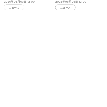
TVCMの放映開始
送決定…ショートライブや生ア
2026年08月03日 12:00
2026年08月06日 12:00
フレコも
ニュース
ニュース