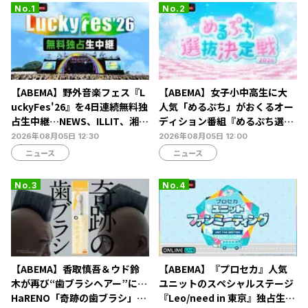
【ABEMA】野外音楽フェス『L
【ABEMA】女子小中高生に大
uckyFes'26』を4日連続無料独
人気「めるぷち」がおくるオー
占生中継…NEWS、ILLIT、湘南
ディション番組『めるぷち選抜
乃風ら60組以上が集結
決定戦2026』の生配信が決定
2026年08月05日 12:30
2026年08月05日 12:00
ニュース
ニュース
【ABEMA】香取慎吾＆ウド鈴
【ABEMA】『プロセカ』人気
木が再び“歯ブラシヘアー”に…
ユニットのスペシャルステージ
HaRENO「奇跡の歯ブラシ」新
『Leo/need in 東京』独占生放