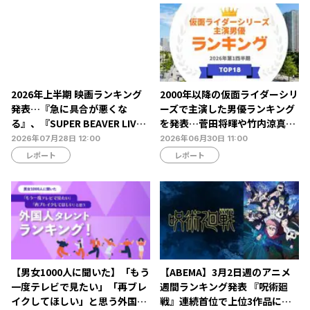
2026年上半期 映画ランキング
2000年以降の仮面ライダーシリ
発表…『急に具合が悪くな
ーズで主演した男優ランキング
る』、『SUPER BEAVER LIVE
を発表…菅田将暉や竹内涼真ら
& DOCUMENTARY -現在地-』
がランクイン【タレントパワー
2026年07月28日 12:00
2026年06月30日 11:00
が第1位を獲得【Filmarks調
ランキング】
レポート
レポート
べ】
【男女1000人に聞いた】「もう
【ABEMA】3月2日週のアニメ
一度テレビで見たい」「再ブレ
週間ランキング発表 『呪術廻
イクしてほしい」と思う外国人
戦』連続首位で上位3作品に変