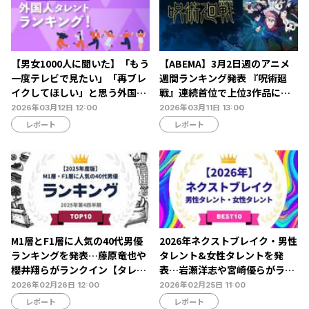
【男女1000人に聞いた】「もう
【ABEMA】3月2日週のアニメ
一度テレビで見たい」「再ブレ
週間ランキング発表 『呪術廻
イクしてほしい」と思う外国人
戦』連続首位で上位3作品に変
タレントランキング…ボビー・
動なし
2026年03月12日 12:00
2026年03月11日 13:00
オロゴンやビビアン・スーらが
レポート
レポート
ランクイン【NEXER調査】
M1層とF1層に人気の40代男優
2026年ネクストブレイク・男性
ランキングを発表…藤原竜也や
タレント&女性タレントを発
櫻井翔らがランクイン【タレン
表…岩瀬洋志や宮崎優らがラン
トパワーランキング】
クイン【タレントパワーランキ
2026年02月26日 12:00
2026年02月25日 11:00
ング】
レポート
レポート