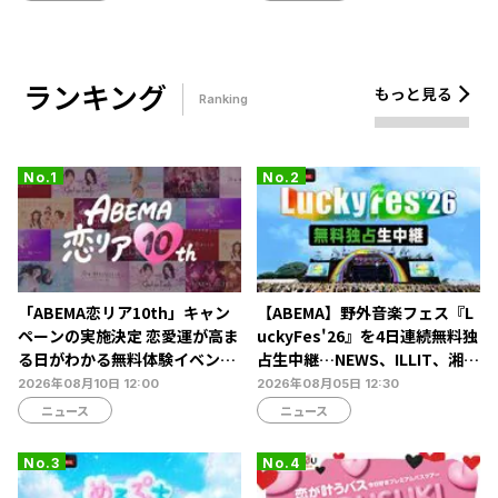
ランキング
もっと見る
Ranking
「ABEMA恋リア10th」キャン
【ABEMA】野外音楽フェス『L
ペーンの実施決定 恋愛運が高ま
uckyFes'26』を4日連続無料独
る日がわかる無料体験イベント
占生中継…NEWS、ILLIT、湘南
や人気シリーズの無料放送も
乃風ら60組以上が集結
2026年08月10日 12:00
2026年08月05日 12:30
ニュース
ニュース