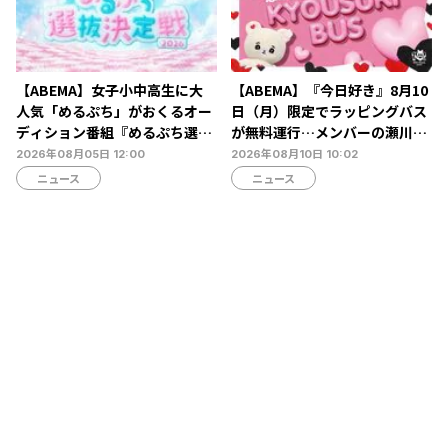
【ABEMA】女子小中高生に大
【ABEMA】『今日好き』8月10
人気「めるぷち」がおくるオー
日（月）限定でラッピングバス
ディション番組『めるぷち選抜
が無料運行…メンバーの瀬川陽
決定戦2026』の生配信が決定
菜乃＆米澤りあが乗車
2026年08月05日 12:00
2026年08月10日 10:02
ニュース
ニュース