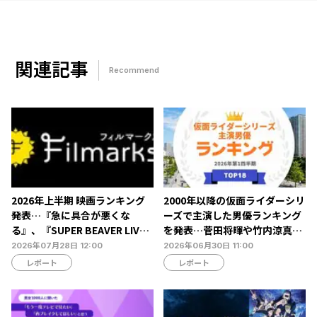
関連記事
Recommend
2026年上半期 映画ランキング
2000年以降の仮面ライダーシリ
発表…『急に具合が悪くな
ーズで主演した男優ランキング
る』、『SUPER BEAVER LIVE
を発表…菅田将暉や竹内涼真ら
& DOCUMENTARY -現在地-』
がランクイン【タレントパワー
2026年07月28日 12:00
2026年06月30日 11:00
が第1位を獲得【Filmarks調
ランキング】
レポート
レポート
べ】