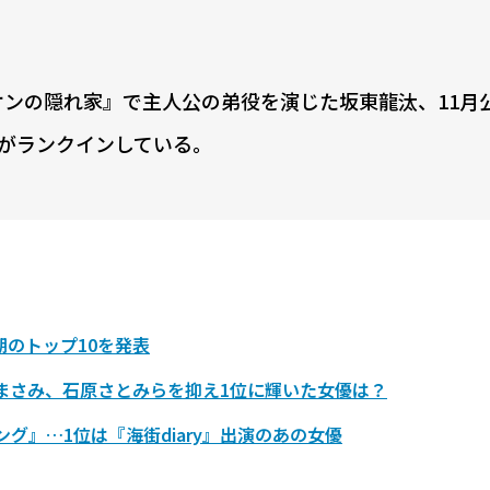
イオンの隠れ家』で主人公の弟役を演じた坂東龍汰、11月
がランクインしている。
期のトップ10を発表
澤まさみ、石原さとみらを抑え1位に輝いた女優は？
グ』…1位は『海街diary』出演のあの女優