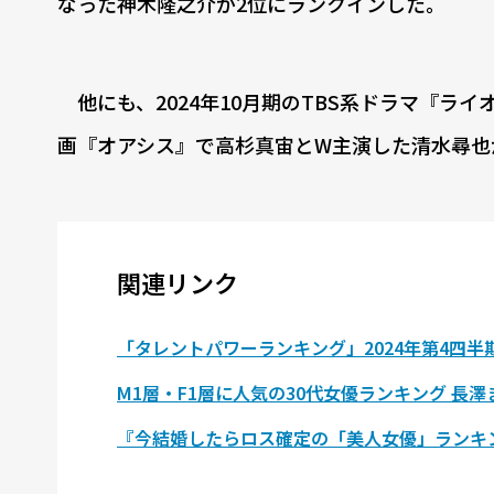
なった神木隆之介が2位にランクインした。
他にも、2024年10月期のTBS系ドラマ『ラ
画『オアシス』で高杉真宙とW主演した清水尋也
関連リンク
「タレントパワーランキング」2024年第4四半
M1層・F1層に人気の30代女優ランキング 長
『今結婚したらロス確定の「美人女優」ランキン