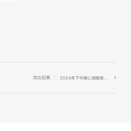
次の記事
2024年下半期に視聴者が検索したテレビCMランキング 1位はNI-KIと伊藤沙莉が出演し話題に【ノバセル調査】