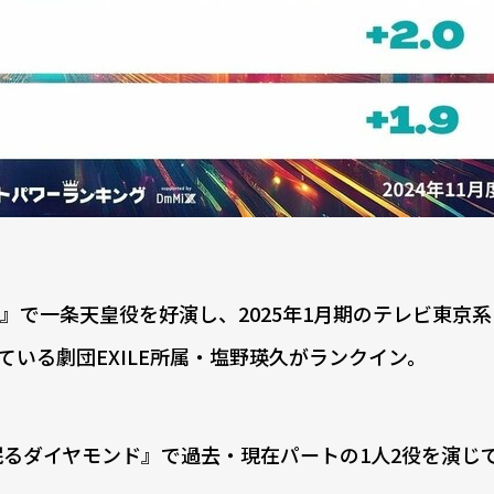
へ』で一条天皇役を好演し、2025年1月期のテレビ東京
いる劇団EXILE所属・塩野瑛久がランクイン。
に眠るダイヤモンド』で過去・現在パートの1人2役を演じ