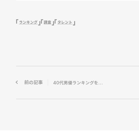
ランキング
調査
タレント
前の記事
40代男優ランキングを発表…ムロツヨシ・嵐メンバーらがランクイン【タレントパワーランキング】