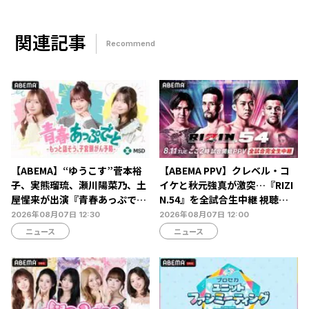
関連記事
Recommend
【ABEMA】“ゆうこす”菅本裕
【ABEMA PPV】クレベル・コ
子、実熊瑠琉、瀬川陽菜乃、土
イケと秋元強真が激突…『RIZI
屋惺来が出演『青春あっぷで～
N.54』を全試合生中継 視聴チ
と -もっと話そう、子宮頸がん
ケット販売中
2026年08月07日 12:30
2026年08月07日 12:00
予防-』放送決定…恋愛・人間
ニュース
ニュース
関係からカラダの悩みまで本音
トーク