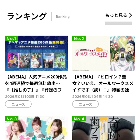
ランキング
もっと見る
Ranking
【ABEMA】人気アニメ200作品
【ABEMA】『ヒロイン？聖
を4週連続で毎週無料放出…
女？いいえ、オールワークスメ
『【推しの子】』『葬送のフリ
イドです（誇）！』特番の独占
ーレン』『呪術廻戦』など今年
無料生放送決定…宮本侑芽、大
2026年08月03日 11:30
2026年08月04日 14:30
の話題作を一挙放送
久保瑠美、小野友樹らが出演
ニュース
ニュース