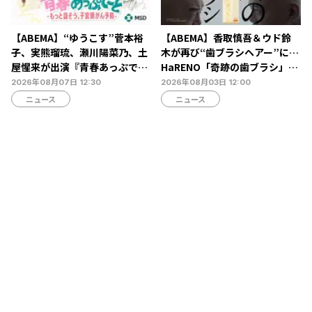
【ABEMA】“ゆうこす”菅本裕
【ABEMA】香取慎吾＆ウド鈴
子、実熊瑠琉、瀬川陽菜乃、土
木が再び“歯ブラシヘアー”に…
屋惺来が出演『青春あっぷで～
HaRENO「奇跡の歯ブラシ」新
と -もっと話そう、子宮頸がん
TVCMの放映開始
2026年08月07日 12:30
2026年08月03日 12:00
予防-』放送決定…恋愛・人間
ニュース
ニュース
関係からカラダの悩みまで本音
トーク