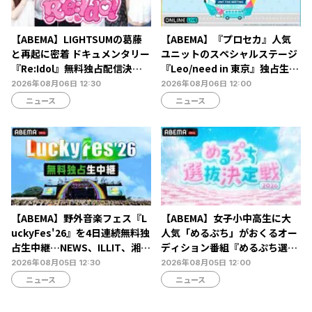
【ABEMA】LIGHTSUMの葛藤
【ABEMA】『プロセカ』人気
と再起に密着 ドキュメンタリー
ユニットのスペシャルステージ
『Re:Idol』無料独占配信決
『Leo/need in 東京』独占生放
定…デビュー6年目の壁と2年間
送決定…ショートライブや生ア
2026年08月06日 12:30
2026年08月06日 12:00
の空白期に迫る
フレコも
ニュース
ニュース
【ABEMA】野外音楽フェス『L
【ABEMA】女子小中高生に大
uckyFes'26』を4日連続無料独
人気「めるぷち」がおくるオー
占生中継…NEWS、ILLIT、湘南
ディション番組『めるぷち選抜
乃風ら60組以上が集結
決定戦2026』の生配信が決定
2026年08月05日 12:30
2026年08月05日 12:00
ニュース
ニュース