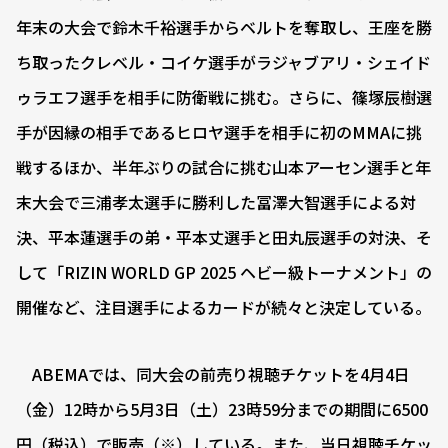
年末の大会で鈴木千裕選手からベルトを奪取し、王座を勝
ち取ったクレベル・コイケ選手がラジャブアリ・シェイド
ゥラエフ選手を相手に防衛戦に挑む。さらに、篠塚辰樹選
手が因縁の相手であるヒロヤ選手を相手に初のMMAに挑
戦するほか、半年ぶりの試合に挑む山本アーセン選手と年
末大会で三浦孝太選手に勝利した冨澤大智選手による対
決、平本蓮選手の弟・平本丈選手と田丸辰選手の対決、そ
して「RIZIN WORLD GP 2025 ヘビー級トーナメント」の
開催など、注目選手によるカードが続々と決定している。
ABEMAでは、同大会の前売り視聴チケットを4月4日
（金）12時から5月3日（土）23時59分までの期間に6500
円（税込）で販売（※）している。また、当日視聴チケッ