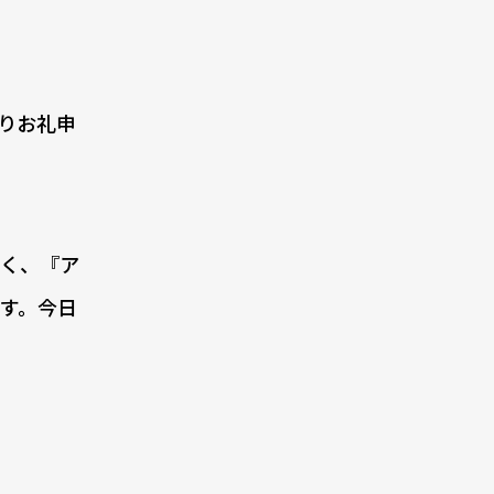
りお礼申
く、『ア
す。今日