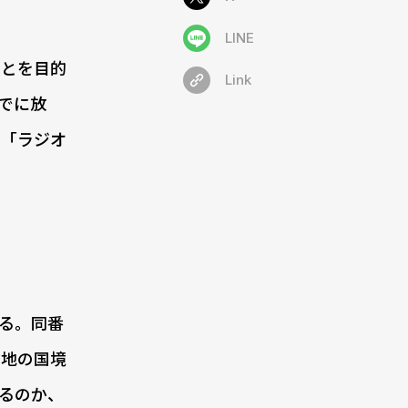
LINE
とを目的
Link
までに放
」「ラジオ
ある。同番
各地の国境
るのか、